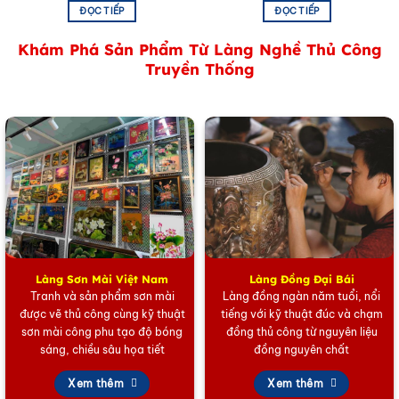
ĐỌC TIẾP
ĐỌC TIẾP
Khám Phá Sản Phẩm Từ Làng Nghề Thủ Công
Truyền Thống
Làng Sơn Mài Việt Nam
Làng Đồng Đại Bái
Tranh và sản phẩm sơn mài
Làng đồng ngàn năm tuổi, nổi
được vẽ thủ công cùng kỹ thuật
tiếng với kỹ thuật đúc và chạm
sơn mài công phu tạo độ bóng
đồng thủ công từ nguyên liệu
sáng, chiều sâu họa tiết
đồng nguyên chất
Xem thêm
Xem thêm