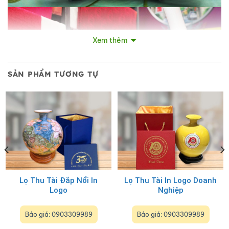
Xem thêm
SẢN PHẨM TƯƠNG TỰ
Quý Khách có thể xem thêm nhiều sản phẩm khác
TẠI ĐÂY
Lọ Thu Tài Đắp Nổi In
Lọ Thu Tài In Logo Doanh
Hãy liên hệ
với chúng tôi Hotline/zalo 0903 754 715 hoặc
Logo
Nghiệp
1900 63 60 76
Báo giá: 0903309989
Báo giá: 0903309989