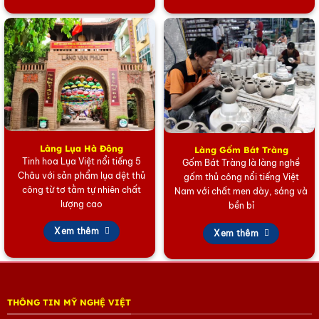
Làng Lụa Hà Đông
Làng Gốm Bát Tràng
Tinh hoa Lụa Việt nổi tiếng 5
Gốm Bát Tràng là làng nghề
Châu với sản phẩm lụa dệt thủ
gốm thủ công nổi tiếng Việt
công từ tơ tằm tự nhiên chất
Nam với chất men dày, sáng và
lượng cao
bền bỉ
Xem thêm
Xem thêm
THÔNG TIN MỸ NGHỆ VIỆT