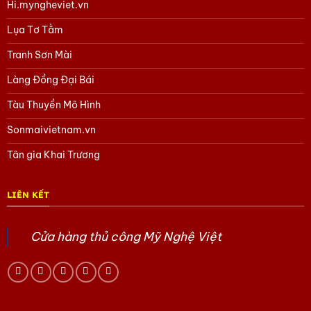
Hi.myngheviet.vn
Lụa Tơ Tằm
Tranh Sơn Mài
Làng Đồng Đại Bái
Tàu Thuyền Mô Hình
Sonmaivietnam.vn
Tân gia Khai Trương
LIÊN KẾT
Cửa hàng thủ công Mỹ Nghệ Việt