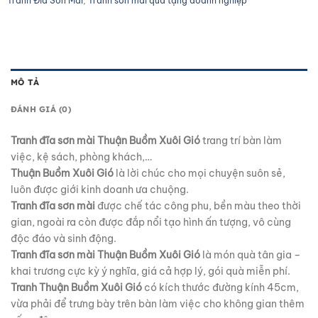
Tranh Đĩa Sơn Mài
,
Tranh sơn mài quà tặng doanh nghiệp
MÔ TẢ
ĐÁNH GIÁ (0)
Tranh đĩa sơn mài Thuận Buồm Xuôi Gió
trang trí bàn làm
việc, kệ sách, phòng khách,…
Thuận Buồm Xuôi Gió
là lời chúc cho mọi chuyện suôn sẻ,
luôn được giới kinh doanh ưa chuộng.
Tranh đĩa sơn mài
được chế tác công phu, bền màu theo thời
gian, ngoài ra còn được đắp nổi tạo hình ấn tượng, vô cùng
độc đáo và sinh động.
Tranh đĩa sơn mài Thuận Buồm Xuôi Gió
là món quà tân gia –
khai trương cực kỳ ý nghĩa, giá cả hợp lý, gói quà miễn phí.
Tranh Thuận Buồm Xuôi Gió
có kích thước đường kính 45cm,
vừa phải để trưng bày trên bàn làm việc cho không gian thêm