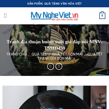
Bỏ
SẢN PHẨM, QUÀ TẶNG VĂN HÓA VIỆT
qua
nội
0
dung
Tranh đĩa thuận buồm xuôi gió đắp nổi MNV-
TSMD459
TRANG CHỦ
/
QUÀ TẾT
/
QUÀ TẾT SƠN MÀI
/
QUÀ TẾT
TRANH ĐĨA SƠN MÀI