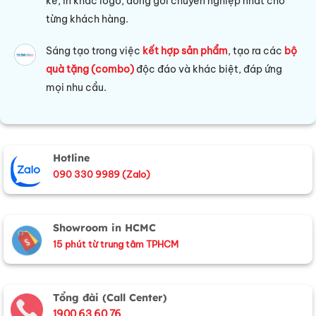
kế, in khắc logo, đóng gói chuyên nghiệp nhất cho
từng khách hàng.
Sáng tạo trong việc
kết hợp sản phẩm
, tạo ra các
bộ
quà tặng (combo)
độc đáo và khác biệt, đáp ứng
mọi nhu cầu.
Hotline
090 330 9989 (Zalo)
Showroom in HCMC
15 phút từ trung tâm TPHCM
Tổng đài (Call Center)
1900 63 60 76