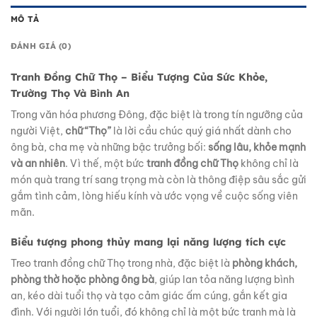
MÔ TẢ
ĐÁNH GIÁ (0)
Tranh Đồng Chữ Thọ – Biểu Tượng Của Sức Khỏe,
Trường Thọ Và Bình An
Trong văn hóa phương Đông, đặc biệt là trong tín ngưỡng của
người Việt,
chữ “Thọ”
là lời cầu chúc quý giá nhất dành cho
ông bà, cha mẹ và những bậc trưởng bối:
sống lâu, khỏe mạnh
và an nhiên
. Vì thế, một bức
tranh đồng chữ Thọ
không chỉ là
món quà trang trí sang trọng mà còn là thông điệp sâu sắc gửi
gắm tình cảm, lòng hiếu kính và ước vọng về cuộc sống viên
mãn.
Biểu tượng phong thủy mang lại năng lượng tích cực
Treo tranh đồng chữ Thọ trong nhà, đặc biệt là
phòng khách,
phòng thờ hoặc phòng ông bà
, giúp lan tỏa năng lượng bình
an, kéo dài tuổi thọ và tạo cảm giác ấm cúng, gắn kết gia
đình. Với người lớn tuổi, đó không chỉ là một bức tranh mà là