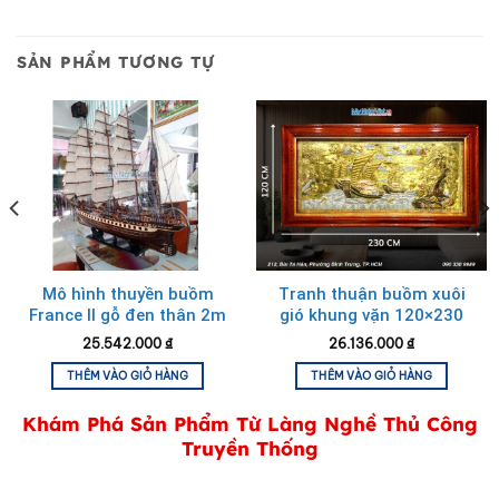
SẢN PHẨM TƯƠNG TỰ
Tranh đồng chữ thư pháp
Mô hình thuyền buồm
Tranh thuận buồm xuôi
France II gỗ đen thân 2m
gió khung vặn 120×230
MNV-TB18-2m
MNV-DD12239.1
25.542.000
₫
26.136.000
₫
THÊM VÀO GIỎ HÀNG
THÊM VÀO GIỎ HÀNG
Khám Phá Sản Phẩm Từ Làng Nghề Thủ Công
Truyền Thống