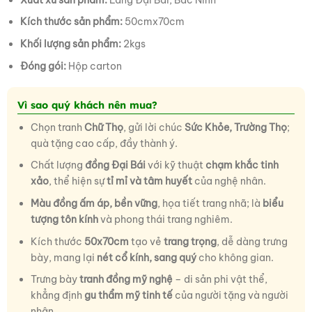
Kích thước sản phẩm:
50cmx70cm
Khối lượng sản phẩm:
2kgs
Đóng gói:
Hộp carton
Vì sao quý khách nên mua?
Chọn tranh
Chữ Thọ
, gửi lời chúc
Sức Khỏe, Trường Thọ
;
quà tặng cao cấp, đầy thành ý.
Chất lượng
đồng Đại Bái
với kỹ thuật
chạm khắc tinh
xảo
, thể hiện sự
tỉ mỉ và tâm huyết
của nghệ nhân.
Màu đồng ấm áp, bền vững
, họa tiết trang nhã; là
biểu
tượng tôn kính
và phong thái trang nghiêm.
Kích thước
50x70cm
tạo vẻ
trang trọng
, dễ dàng trưng
bày, mang lại
nét cổ kính, sang quý
cho không gian.
Trưng bày
tranh đồng mỹ nghệ
– di sản phi vật thể,
khẳng định
gu thẩm mỹ tinh tế
của người tặng và người
nhận.