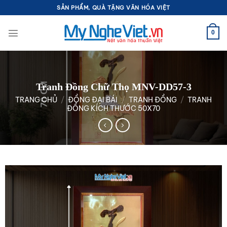
Bỏ
SẢN PHẨM, QUÀ TẶNG VĂN HÓA VIỆT
qua
nội
0
dung
Tranh Đồng Chữ Thọ MNV-DD57-3
TRANG CHỦ
/
ĐỒNG ĐẠI BÁI
/
TRANH ĐỒNG
/
TRANH
ĐỒNG KÍCH THƯỚC 50X70