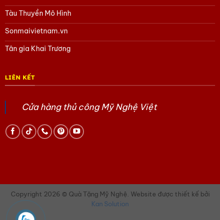
Tham khảo các sản phẩm Tàu thuyền Mô hình
tại đây
Tàu Thuyền Mô Hình
Tham khảo các sản phẩm quà Doanh Nghiệp khác
tại đây
Sonmaivietnam.vn
Tham khảo các sản phẩm Quà tặng văn hóa Việt
tại đây
Tân gia Khai Trương
Hoặc trang Facebook của chúng tôi
tại đây.
LIÊN KẾT
Cửa hàng thủ công Mỹ Nghệ Việt
Copyright 2026 © Quà Tặng Mỹ Nghệ. Website được thiết kế bởi
Kan Solution