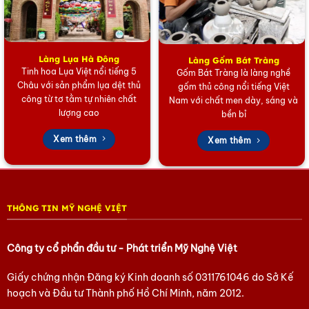
Lau sạch bằng khăn mềm, tránh dùng vật cứng làm trầy
xước bề mặt.
Không để tranh tiếp xúc trực tiếp với nước hoặc hóa chất.
Làng Lụa Hà Đông
Làng Gốm Bát Tràng
Tinh hoa Lụa Việt nổi tiếng 5
Gốm Bát Tràng là làng nghề
Treo tranh ở nơi thoáng mát, tránh ánh nắng trực tiếp.
Châu với sản phẩm lụa dệt thủ
gốm thủ công nổi tiếng Việt
công từ tơ tằm tự nhiên chất
Nam với chất men dày, sáng và
Mua Quà Tặng Tranh Đồng Thư Pháp Chữ Thọ Tại Mỹ Nghệ
lượng cao
bền bỉ
Việt
Xem thêm
Xem thêm
Mỹ Nghệ Việt là địa chỉ đáng tin cậy. Đây là nơi cung cấp quà
tặng cao cấp như tranh đồng chữ Thọ. Với chất lượng sản
phẩm vượt trội và dịch vụ chuyên nghiệp. Chúng tôi luôn
mang đến trải nghiệm tốt nhất cho khách hàng.
THÔNG TIN MỸ NGHỆ VIỆT
Tại sao chọn Mỹ Nghệ Việt?
Công ty cổ phẩn đầu tư - Phát triển Mỹ Nghệ Việt
Sản phẩm chất lượng cao:
Tranh được làm từ đồng nguyên
chất, sáng bóng, bền đẹp lâu dài.
Giấy chứng nhận Đăng ký Kinh doanh số
0311761046
do Sở Kế
Thiết kế tinh xảo
: Chạm khắc thủ công, kết hợp hài hòa
hoạch và Đầu tư Thành phố Hồ Chí Minh, năm 2012.
giữa thư pháp và hoa văn truyền thống.