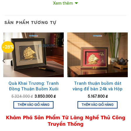
Xem thêm
SẢN PHẨM TƯƠNG TỰ
-28%
Tranh đồng chữ Thư pháp – Chữ Tâm cạo màu
Quà Khai Trương: Tranh
Tranh thuận buồm dát
Đồng Thuận Buồm Xuôi
vàng để bàn 24k và Hộp
Gió
xilot đỏ – MNVHD04.6
Giá
Giá
5.324.000
₫
3.850.000
₫
5.167.800
₫
gốc
hiện
là:
tại
THÊM VÀO GIỎ HÀNG
THÊM VÀO GIỎ HÀNG
5.324.000 ₫.
là:
3.850.000 ₫.
Khám Phá Sản Phẩm Từ Làng Nghề Thủ Công
Truyền Thống