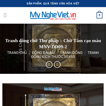
Bỏ
SẢN PHẨM, QUÀ TẶNG VĂN HÓA VIỆT
qua
nội
0
dung
Tranh đồng chữ Thư pháp – Chữ Tâm cạo màu
MNV-DD09-2
TRANG CHỦ
/
ĐỒNG ĐẠI BÁI
/
TRANH ĐỒNG
/
TRANH
ĐỒNG KÍCH THƯỚC 55X55