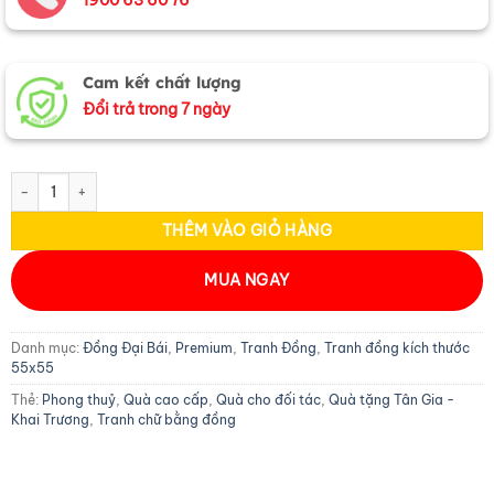
Cam kết chất lượng
Đổi trả trong 7 ngày
Tranh đồng chữ Thư pháp - Chữ Tâm cạo màu MNV-DD09-2 số lượng
THÊM VÀO GIỎ HÀNG
MUA NGAY
Danh mục:
Đồng Đại Bái
,
Premium
,
Tranh Đồng
,
Tranh đồng kích thước
55x55
Thẻ:
Phong thuỷ
,
Quà cao cấp
,
Quà cho đối tác
,
Quà tặng Tân Gia -
Khai Trương
,
Tranh chữ bằng đồng