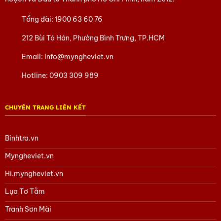
Liên hệ đặt hàng theo yêu cầu!
Tổng đài:
1900 63 60 76
212 Bùi Tá Hán, Phường Bình Trưng, TP.HCM
Hãy nhanh tay nhắn cho chúng tôi qua số 0902.409.089 – Ms
Huyền hoặc 0903.754.715 – Ms Phượng
Email:
info@myngheviet.vn
Để chúng tôi hỗ trợ thêm các thắc mắc của bạn nhé.
Hotline:
0903 309 989
Tham khảo các sản phẩm Làng Đồng Đại Bái
tại đây
Tham khảo các sản phẩm Quà tặng lụa Hà Đông
tại đây
CHUYÊN TRANG LIÊN KẾT
Tham khảo các sản phẩm Sơn Mài khác
tại đây
Binhtra.vn
Tham khảo các sản phẩm gốm Bát Tràng
tại đây
Tham khảo các sản phẩm của Mỹ Nghệ Việt
tại đây
Myngheviet.vn
Tham khảo các sản phẩm Tàu thuyền Mô hình
tại đây
Hi.myngheviet.vn
Tham khảo các sản phẩm quà Doanh Nghiệp khác
tại đây
Lụa Tơ Tằm
Tham khảo các sản phẩm Quà tặng văn hóa Việt
tại đây
Tranh Sơn Mài
Hoặc trang Facebook của chúng tôi
tại đây.