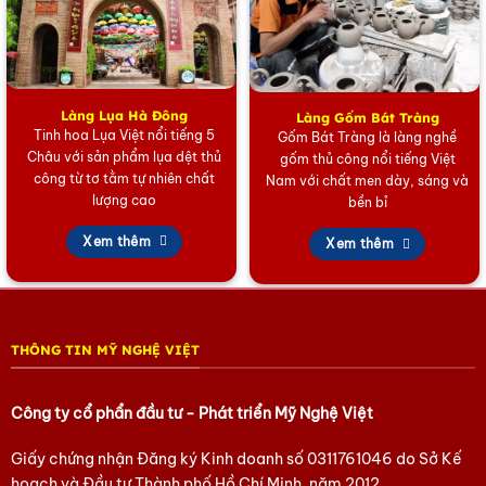
hiện của lòng trung thành và lòng tin. Sở hữu một
bức tranh đồng chữ Tâm không chỉ là việc trang trí
mà còn là sự tôn vinh và gìn giữ giá trị truyền
thống.
Làng Lụa Hà Đông
Làng Gốm Bát Tràng
Độ bền và sự sang trọng
: Làm từ chất liệu đồng chất
Tinh hoa Lụa Việt nổi tiếng 5
Gốm Bát Tràng là làng nghề
lượng cao, tranh đồng chữ Tâm không chỉ đẹp mắt mà
Châu với sản phẩm lụa dệt thủ
gốm thủ công nổi tiếng Việt
còn bền vững qua thời gian. Điều này đảm bảo rằng tác
công từ tơ tằm tự nhiên chất
Nam với chất men dày, sáng và
phẩm sẽ là điểm nhấn sang trọng và lâu bền trong
lượng cao
bền bỉ
không gian sống của bạn.
Xem thêm
Xem thêm
Hãy tạo điểm nhấn đặc biệt cho ngôi nhà của bạn với
một bức tranh đồng chữ Tâm ngay hôm nay!
Mỹ Nghệ Việt nhận làm miếng inox khắc tên, logo
THÔNG TIN MỸ NGHỆ VIỆT
theo yêu cầu cũng như gói quà, viết thiệp chúc mừng:
Công ty cổ phẩn đầu tư - Phát triển Mỹ Nghệ Việt
Liên hệ đặt hàng theo yêu cầu
Xem thêm mẫu mã tại Showroom:
212 Bùi Tá Hán, Phường
Giấy chứng nhận Đăng ký Kinh doanh số
0311761046
do Sở Kế
Bình Trưng, TP. Hồ Chí Minh.
hoạch và Đầu tư Thành phố Hồ Chí Minh, năm 2012.