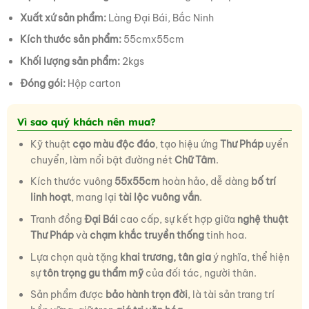
Xuất xứ sản phẩm:
Làng Đại Bái, Bắc Ninh
Kích thước sản phẩm:
55cmx55cm
Khối lượng sản phẩm:
2kgs
Đóng gói:
Hộp carton
Vì sao quý khách nên mua?
Kỹ thuật
cạo màu độc đáo
, tạo hiệu ứng
Thư Pháp
uyển
chuyển, làm nổi bật đường nét
Chữ Tâm
.
Kích thước vuông
55x55cm
hoàn hảo, dễ dàng
bố trí
linh hoạt
, mang lại
tài lộc vuông vắn
.
Tranh đồng
Đại Bái
cao cấp, sự kết hợp giữa
nghệ thuật
Thư Pháp
và
chạm khắc truyền thống
tinh hoa.
Lựa chọn quà tặng
khai trương, tân gia
ý nghĩa, thể hiện
sự
tôn trọng gu thẩm mỹ
của đối tác, người thân.
Sản phẩm được
bảo hành trọn đời
, là tài sản trang trí