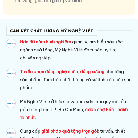
bền vững, giữ trọn
giá trị văn hóa
.
CAM KẾT CHẤT LƯỢNG MỸ NGHỆ VIỆT
Hơn 30 năm kinh nghiệm
quản lý, am hiểu sâu sắc
ngành quà tặng, Mỹ Nghệ Việt đảm bảo uy tín,
chuyên nghiệp.
Tuyển chọn đúng nghệ nhân, đúng xưởng
cho từng
sản phẩm, đảm bảo chất lượng và sự tinh xảo của sản
phẩm.
Mỹ Nghệ Việt sở hữu s
howroom sơn mài quy mô lớn
gần trung tâm TP. Hồ Chí Minh,
cách chợ Bến Thành
15 phút
.
Cung cấp
giải pháp quà tặng trọn gói
: tư vấn, thiết