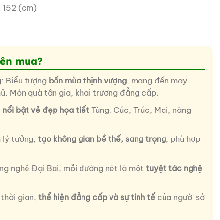
 152 (cm)
nên mua?
g
: Biểu tượng
bốn mùa thịnh vượng
, mang đến may
hủ. Món quà tân gia, khai trương đẳng cấp.
 nổi bật vẻ đẹp họa tiết
Tùng, Cúc, Trúc, Mai, nâng
 lý tưởng,
tạo không gian bề thế, sang trọng
, phù hợp
àng nghề Đại Bái, mỗi đường nét là một
tuyệt tác nghệ
thời gian,
thể hiện đẳng cấp và sự tinh tế
của người sở