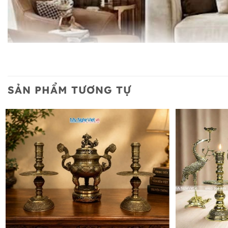
SẢN PHẨM TƯƠNG TỰ
Tùng cúc trúc mai – Tứ quý thanh tao, hội tụ tinh hoa đất
Cây Tùng: Biểu tượng cho sự trường thọ, kiên trung, b
Hoa Cúc: Tượng trưng cho sự thanh cao, nhã nhặn, hiề