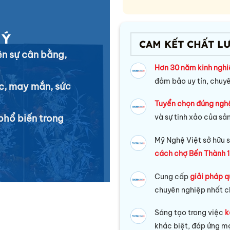
UÝ
CAM KẾT CHẤT L
ên sự cân bằng,
Hơn 30 năm kinh ngh
đảm bảo uy tín, chuy
ộc, may mắn, sức
Tuyển chọn đúng ngh
phổ biến trong
và sự tinh xảo của sả
Mỹ Nghệ Việt sở hữu s
cách chợ Bến Thành 1
Cung cấp
giải pháp q
chuyên nghiệp nhất c
Sáng tạo trong việc
k
khác biệt, đáp ứng mọ