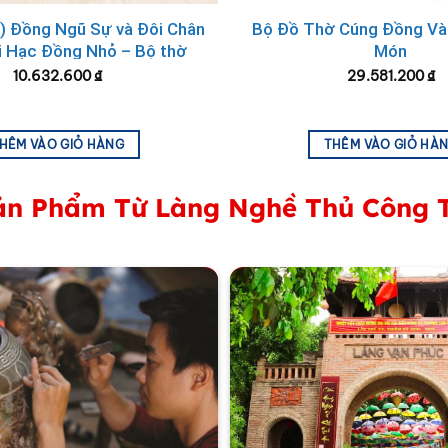
chất quân tử.
) Đồng Ngũ Sự và Đôi Chân
Bộ Đồ Thờ Cúng Đồng V
úc và an khang.
i Hạc Đồng Nhỏ – Bộ thờ
Món
cúng MNV-DD21
10.632.600
₫
29.581.200
₫
ranh tùng cúc trúc mai Đại Bái tạo nên một tổng thể hoàn 
HÊM VÀO GIỎ HÀNG
THÊM VÀO GIỎ HÀ
n Phẩm Từ Làng Nghề Thủ Công 