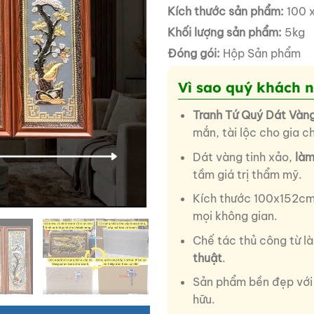
Kích thước sản phẩm:
100 x
Khối lượng sản phẩm:
5kg
Đóng gói:
Hộp Sản phẩm
Vì sao quý khách 
Tranh Tứ Quý Dát Vàn
mắn, tài lộc cho gia c
Dát vàng tinh xảo,
làm
tầm giá trị thẩm mỹ.
Kích thước 100x152cm
mọi không gian.
Chế tác thủ công từ l
thuật
.
Sản phẩm bền đẹp với 
hữu.