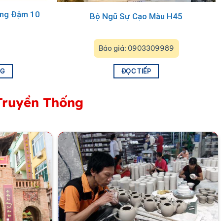
àng Đậm 10
Bộ Ngũ Sự Cạo Màu H45
chỉnh, tượng trưng cho cuộc sống thanh cao, an yên, viên
Báo giá: 0903309989
NG
ĐỌC TIẾP
Truyền Thống