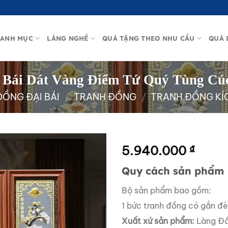
ANH MỤC
LÀNG NGHỀ
QUÀ TẶNG THEO NHU CẦU
QUÀ 
 Bái Dát Vàng Điểm Tứ Quý Tùng Cú
ĐỒNG ĐẠI BÁI
/
TRANH ĐỒNG
/
TRANH ĐỒNG KÍ
5.940.000
₫
Quy cách sản phẩm
Bộ sản phẩm bao gồm:
1 bức tranh đồng có gắn đè
Xuất xứ sản phẩm:
Làng Đồ