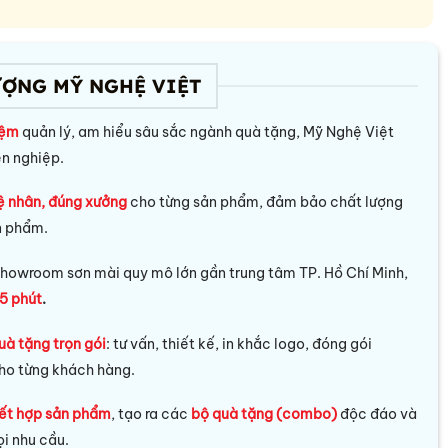
ƯỢNG MỸ NGHỆ VIỆT
iệm
quản lý, am hiểu sâu sắc ngành quà tặng, Mỹ Nghệ Việt
ên nghiệp.
ệ nhân, đúng xưởng
cho từng sản phẩm, đảm bảo chất lượng
n phẩm.
howroom sơn mài quy mô lớn gần trung tâm TP. Hồ Chí Minh,
5 phút
.
uà tặng trọn gói
: tư vấn, thiết kế, in khắc logo, đóng gói
ho từng khách hàng.
ết hợp sản phẩm
, tạo ra các
bộ quà tặng (combo)
độc đáo và
i nhu cầu.