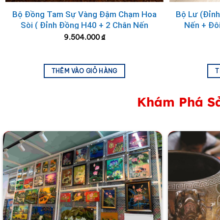
Cây Trúc: Thể hiện cho sự ngay thẳng, thanh cao, khí 
Bộ Đồng Tam Sự Vàng Đậm Chạm Hoa
Bộ Lư (Đỉnh
Hoa Mai: Mang ý nghĩa về sự may mắn, tài lộc, sung t
Sòi ( Đỉnh Đồng H40 + 2 Chân Nến
Nến + Đô
H33) MNV-DD18/40-1
9.504.000
₫
Sự kết hợp hài hòa của bốn loài cây quý này trong bức t
mãn và hạnh phúc.
THÊM VÀO GIỎ HÀNG
T
Khám Phá Sả