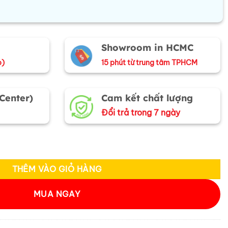
Showroom in HCMC
o)
15 phút từ trung tâm TPHCM
 Center)
Cam kết chất lượng
Đổi trả trong 7 ngày
iểm Tứ Quý Tùng Cúc Trúc Mai (HĐ) số lượng
THÊM VÀO GIỎ HÀNG
MUA NGAY