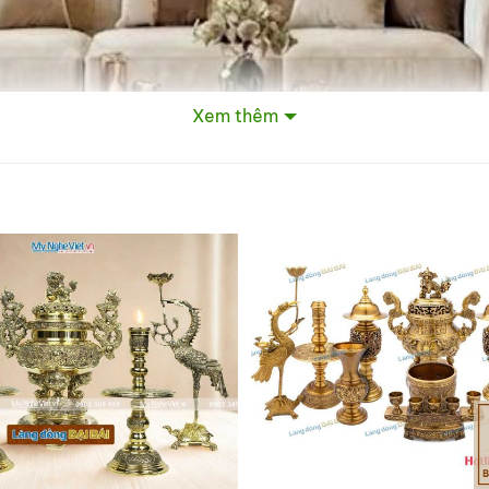
Xem thêm
 trời:
ất khuất trước mọi gian nan thử thách.
n hòa và trường thọ.