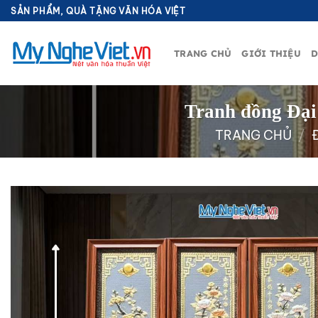
Bỏ
SẢN PHẨM, QUÀ TẶNG VĂN HÓA VIỆT
qua
nội
TRANG CHỦ
GIỚI THIỆU
D
dung
Tranh đồng Đại
TRANG CHỦ
/