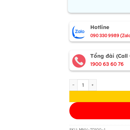
Hotline
090 330 9989 (Zal
Tổng đài (Call
1900 63 60 76
Tranh đồng Đại Bái Dát Vàng Đ
SKU:
MNV-TD100-1