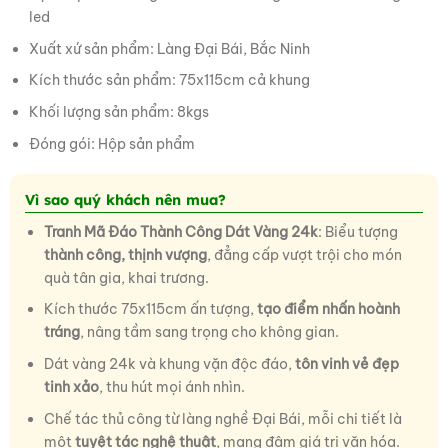
led
Xuất xứ sản phẩm: Làng Đại Bái, Bắc Ninh
Kích thước sản phẩm: 75x115cm cả khung
Khối lượng sản phẩm: 8kgs
Đóng gói: Hộp sản phẩm
Vì sao quý khách nên mua?
Tranh Mã Đáo Thành Công Dát Vàng 24k
: Biểu tượng
thành công, thịnh vượng
, đẳng cấp vượt trội cho món
quà tân gia, khai trương.
Kích thước 75x115cm ấn tượng,
tạo điểm nhấn hoành
tráng
, nâng tầm sang trọng cho không gian.
Dát vàng 24k và khung vặn độc đáo,
tôn vinh vẻ đẹp
tinh xảo
, thu hút mọi ánh nhìn.
Chế tác thủ công từ làng nghề Đại Bái, mỗi chi tiết là
một
tuyệt tác nghệ thuật
, mang đậm giá trị văn hóa.