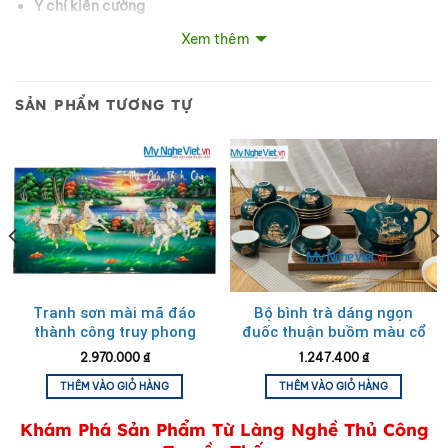
Ý chí kiên cường
Xem thêm
Tất cả cùng hội tụ để mang lại
thành công
,
thăng tiến trong
công việc và kinh doanh
cho gia chủ.
SẢN PHẨM TƯƠNG TỰ
Tranh sơn mài mã đáo
Bộ bình trà dáng ngọn
thành công truy phong
đuốc thuận buồm màu cổ
cẩn nổi xanh TSM60120-
vịt- viền vàng kim 500ml
2.970.000
₫
1.247.400
₫
MĐX
THÊM VÀO GIỎ HÀNG
THÊM VÀO GIỎ HÀNG
Khám Phá Sản Phẩm Từ Làng Nghề Thủ Công
Tranh Đồng Mã Đáo thành công 90×170 khung vặn – Dát vàng 24k