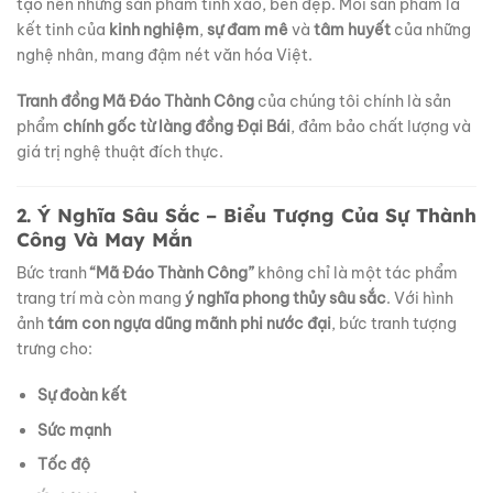
tạo nên những sản phẩm tinh xảo, bền đẹp. Mỗi sản phẩm là
kết tinh của
kinh nghiệm
,
sự đam mê
và
tâm huyết
của những
nghệ nhân, mang đậm nét văn hóa Việt.
Tranh đồng Mã Đáo Thành Công
của chúng tôi chính là sản
phẩm
chính gốc từ làng đồng Đại Bái
, đảm bảo chất lượng và
giá trị nghệ thuật đích thực.
2. Ý Nghĩa Sâu Sắc – Biểu Tượng Của Sự Thành
Công Và May Mắn
Bức tranh
“Mã Đáo Thành Công”
không chỉ là một tác phẩm
trang trí mà còn mang
ý nghĩa phong thủy sâu sắc
. Với hình
ảnh
tám con ngựa dũng mãnh phi nước đại
, bức tranh tượng
trưng cho:
Sự đoàn kết
Sức mạnh
Tốc độ