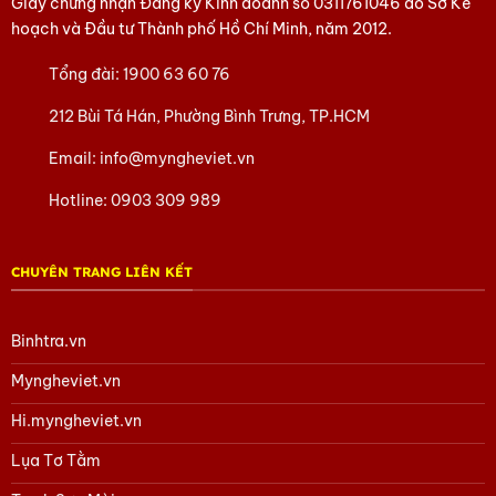
Giấy chứng nhận Đăng ký Kinh doanh số
0311761046
do Sở Kế
hoạch và Đầu tư Thành phố Hồ Chí Minh, năm 2012.
Tổng đài:
1900 63 60 76
212 Bùi Tá Hán, Phường Bình Trưng, TP.HCM
Email:
info@myngheviet.vn
Hotline:
0903 309 989
CHUYÊN TRANG LIÊN KẾT
Binhtra.vn
Tranh Đồng Mã Đáo thành công 90×170 khung vặn – Dát
vàng 24k
Myngheviet.vn
Hi.myngheviet.vn
Lụa Tơ Tằm