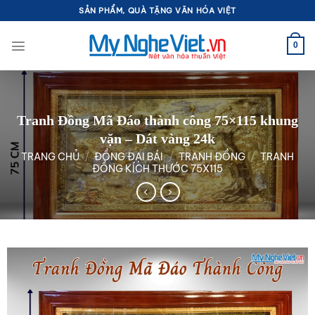
Bỏ
SẢN PHẨM, QUÀ TẶNG VĂN HÓA VIỆT
qua
nội
0
dung
Tranh Đồng Mã Đáo thành công 75×115 khung
vặn – Dát vàng 24k
TRANG CHỦ
/
ĐỒNG ĐẠI BÁI
/
TRANH ĐỒNG
/
TRANH
ĐỒNG KÍCH THƯỚC 75X115