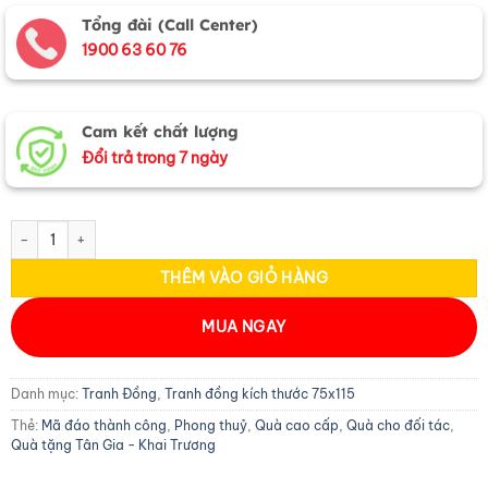
Tổng đài (Call Center)
1900 63 60 76
Cam kết chất lượng
Đổi trả trong 7 ngày
Tranh Đồng Mã Đáo thành công 75x115 khung vặn - Dát vàng 24k số lư
THÊM VÀO GIỎ HÀNG
MUA NGAY
Danh mục:
Tranh Đồng
,
Tranh đồng kích thước 75x115
Thẻ:
Mã đáo thành công
,
Phong thuỷ
,
Quà cao cấp
,
Quà cho đối tác
,
Quà tặng Tân Gia - Khai Trương