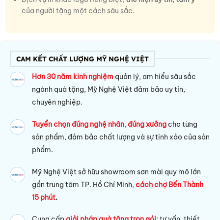
của người tặng một cách sâu sắc.
CAM KẾT CHẤT LƯỢNG MỸ NGHỆ VIỆT
Hơn 30 năm kinh nghiệm
quản lý, am hiểu sâu sắc
ngành quà tặng, Mỹ Nghệ Việt đảm bảo uy tín,
chuyên nghiệp.
Tuyển chọn đúng nghệ nhân, đúng xưởng
cho từng
sản phẩm, đảm bảo chất lượng và sự tinh xảo của sản
phẩm.
Mỹ Nghệ Việt sở hữu s
howroom sơn mài quy mô lớn
gần trung tâm TP. Hồ Chí Minh,
cách chợ Bến Thành
15 phút
.
Cung cấp
giải pháp quà tặng trọn gói
: tư vấn, thiết