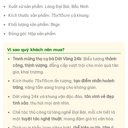
Xuất xứ sản phẩm: Làng Đại Bái, Bắc Ninh
Kích thước sản phẩm: 75x115cm cả khung
Khối lượng sản phẩm: 8kgs
Đóng gói: Hộp sản phẩm
Vì sao quý khách nên mua?
Tranh mừng thọ cụ bà Dát Vàng 24k
: Biểu tượng
thành
công, thịnh vượng
, đẳng cấp vượt trội cho món quà tân
gia, khai trương.
Kích thước 75x115cm ấn tượng,
tạo điểm nhấn hoành
tráng
, nâng tầm sang trọng cho không gian.
Dát vàng 24k và khung vặn độc đáo,
tôn vinh vẻ đẹp
tinh xảo
, thu hút mọi ánh nhìn.
Chế tác thủ công từ làng nghề Đại Bái, mỗi chi tiết là
một
tuyệt tác nghệ thuật
, mang đậm giá trị văn hóa.
Dịch vụ in khắc logo riêng biệt,
thể hiện uy tín, tâm ý