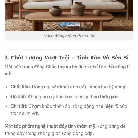
tranh đồng mừng thọ cụ bà
3. Chất Lượng Vượt Trội – Tinh Xảo Và Bền Bỉ
Mỗi bức tranh đồng
Chúc thọ cụ bà
được chế tác
thủ công tỉ
mỉ
:
Chất liệu:
Đồng nguyên khối cao cấp, chọn lọc kỹ càng.
Độ bền:
Không bị oxy hóa hay hoen gỉ theo thời gian.
Chi tiết:
Chạm khắc tinh xảo, sống động, thể hiện rõ bức
tranh sum vầy
Một
tác phẩm nghệ thuật đầy tính thẩm mỹ
, xứng đáng để
trưng bày trong không gian sống đẳng cấp.