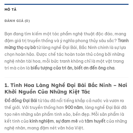
MÔ TẢ
ĐÁNH GIÁ (0)
Bạn đang tìm kiếm một tác phẩm nghệ thuật độc đáo, mang
đậm giá trị truyền thống và ý nghĩa phong thủy sâu sắc?
Tranh
mừng thọ cụ bà
từ làng nghề Đại Bái, Bắc Ninh chính là sự lựa
chọn hoàn hảo. Được chế tác hoàn toàn thủ công bởi những
nghệ nhân tài hoa, mỗi bức tranh không chỉ là một vật trang
trí mà còn là
biểu tượng của tri ân, biết ơn đến ông cha
.
1. Tinh Hoa Làng Nghề Đại Bái Bắc Ninh – Nơi
Khởi Nguồn Của Những Kiệt Tác
Đồ đồng Đại Bái
từ lâu đã nổi tiếng khắp cả nước và vươn ra
thế giới. Với truyền thống hơn
900 năm
, làng nghề Đại Bái đã
tạo nên những sản phẩm tinh xảo, bền đẹp. Mỗi sản phẩm là
kết tinh của
kinh nghiệm
,
sự đam mê
và
tâm huyết
của những
nghệ nhân, mang đậm nét văn hóa Việt.