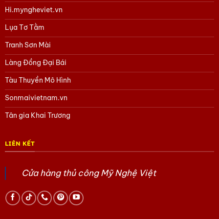
Hi.myngheviet.vn
Lụa Tơ Tằm
Tranh Sơn Mài
Làng Đồng Đại Bái
Tàu Thuyền Mô Hình
Sonmaivietnam.vn
Tân gia Khai Trương
LIÊN KẾT
Cửa hàng thủ công Mỹ Nghệ Việt