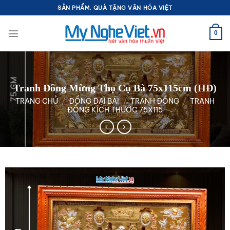
Bỏ
SẢN PHẨM, QUÀ TẶNG VĂN HÓA VIỆT
qua
nội
0
dung
Tranh Đồng Mừng Thọ Cụ Bà 75x115cm (HĐ)
TRANG CHỦ
/
ĐỒNG ĐẠI BÁI
/
TRANH ĐỒNG
/
TRANH
ĐỒNG KÍCH THƯỚC 75X115