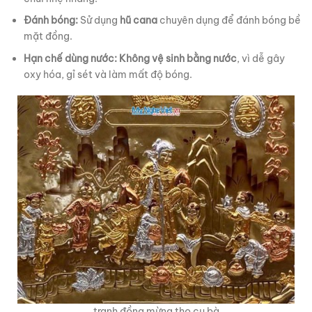
Đánh bóng:
Sử dụng
hũ cana
chuyên dụng để đánh bóng bề
mặt đồng.
Hạn chế dùng nước:
Không vệ sinh bằng nước
, vì dễ gây
oxy hóa, gỉ sét và làm mất độ bóng.
tranh đồng mừng thọ cụ bà