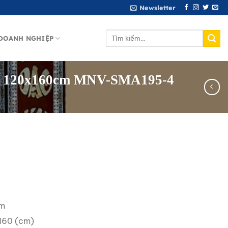
Newsletter
Tìm
DOANH NGHIỆP
kiếm:
Cừ 120x160cm MNV-SMA195-4
am
160 (cm)