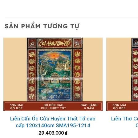
SẢN PHẨM TƯƠNG TỰ
Tranh thờ, Liễng thờ Cửu Huyền Thất Tổ
CÁCH CHỌN TRANH THỜ – LIỄN
Liễn Cẩn Ốc Cửu Huyền Thất Tổ cao
Liễn Thờ C
Các bức
tranh thờ
treo tường của khu vực này cần thể hi
cấp 120x140cm SMA195-1214
có màu sắc trung tính, không quá rực rỡ, chói mắt và c
29.403.000
₫