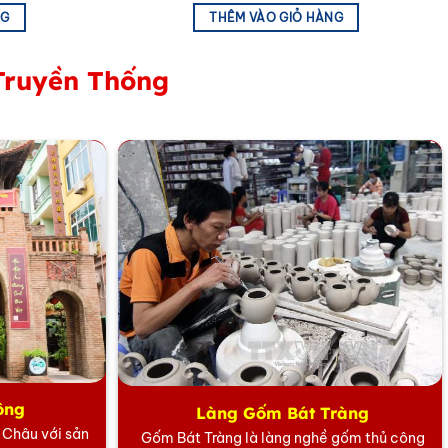
èn âm tường để chiếu sáng cho các bức tranh. Không
NG
THÊM VÀO GIỎ HÀNG
Truyền Thống
ông
Làng Gốm Bát Tràng
5 Châu với sản
Gốm Bát Tràng là làng nghề gốm thủ công