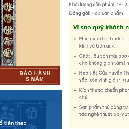
Khối lượng sản phẩm:
18-20
Đóng gói:
Hộp sản phẩm
Vì sao quý khách 
Món quà khai trương, 
kính và trân quý.
Chất liệu sơn mài
cao 
cho không gian tâm lin
Họa tiết Cửu Huyền Th
sắc
, tôn vinh giá trị t
Kích thước
chuẩn phon
chủ.
Sản phẩm thủ công từ 
tác nghệ thuật
có một
ổ tiên theo