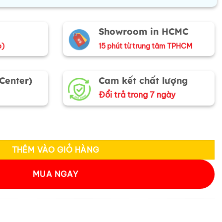
Showroom in HCMC
o)
15 phút từ trung tâm TPHCM
 Center)
Cam kết chất lượng
Đổi trả trong 7 ngày
ất Tổ Sơn Mài Cao Cấp Cẩn Xà Cừ 120x160cm MNV-SMA195-4 số l
THÊM VÀO GIỎ HÀNG
MUA NGAY