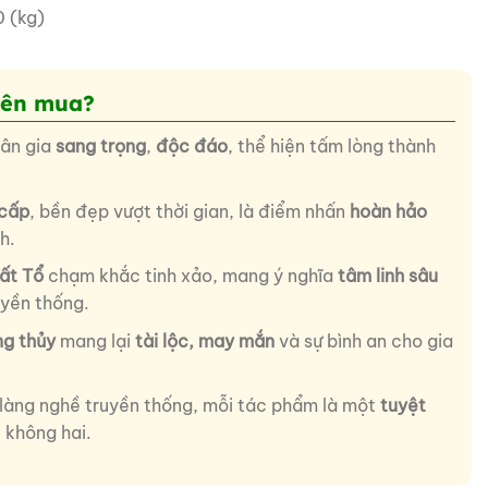
 (kg)
nên mua?
tân gia
sang trọng
,
độc đáo
, thể hiện tấm lòng thành
cấp
, bền đẹp vượt thời gian, là điểm nhấn
hoàn hảo
h.
ất Tổ
chạm khắc tinh xảo, mang ý nghĩa
tâm linh sâu
ruyền thống.
g thủy
mang lại
tài lộc, may mắn
và sự bình an cho gia
làng nghề truyền thống, mỗi tác phẩm là một
tuyệt
 không hai.