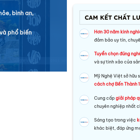
hỏe, bình an,
CAM KẾT CHẤT L
và phổ biến
Hơn 30 năm kinh ngh
đảm bảo uy tín, chuy
Tuyển chọn đúng ngh
và sự tinh xảo của sả
Mỹ Nghệ Việt sở hữu s
cách chợ Bến Thành 1
Cung cấp
giải pháp q
chuyên nghiệp nhất c
Sáng tạo trong việc
k
khác biệt, đáp ứng mọ