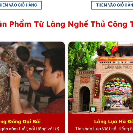
ông tạo cảm giác lạnh lẽo cho phòng thờ, nên sử dụng đ
HÊM VÀO GIỎ HÀNG
THÊM VÀO GIỎ HÀ
n Phẩm Từ Làng Nghề Thủ Công 
ng Đồng Đại Bái
Làng Lụa Hà Đ
gàn năm tuổi, nổi tiếng với kỹ
Tinh hoa Lụa Việt nổi tiếng 