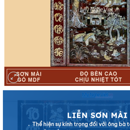
LIỄN SƠN MÀI
Thể hiện sự kính trọng đối với ông bà t