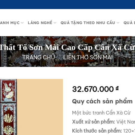
ANH MỤC
LÀNG NGHỀ
QUÀ TẶNG THEO NHU CẦU
QUÀ 
 Thất Tổ Sơn Mài Cao Cấp Cẩn Xà 
TRANG CHỦ
/
LIỄN THỜ SƠN MÀI
32.670.000
₫
Quy cách sản phẩm
Một bức tranh Cẩn Xà Cừ
Xuất xứ sản phẩm:
Việt N
Kích thước sản phẩm:
120×