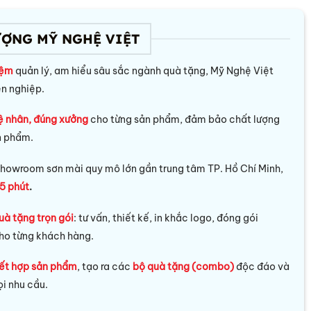
ƯỢNG MỸ NGHỆ VIỆT
iệm
quản lý, am hiểu sâu sắc ngành quà tặng, Mỹ Nghệ Việt
ên nghiệp.
ệ nhân, đúng xưởng
cho từng sản phẩm, đảm bảo chất lượng
n phẩm.
howroom sơn mài quy mô lớn gần trung tâm TP. Hồ Chí Minh,
5 phút
.
uà tặng trọn gói
: tư vấn, thiết kế, in khắc logo, đóng gói
ho từng khách hàng.
ết hợp sản phẩm
, tạo ra các
bộ quà tặng (combo)
độc đáo và
i nhu cầu.