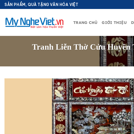
Bỏ
SẢN PHẨM, QUÀ TẶNG VĂN HÓA VIỆT
qua
nội
TRANG CHỦ
GIỚI THIỆU
D
dung
Tranh Liễn Thờ Cửu Huyền