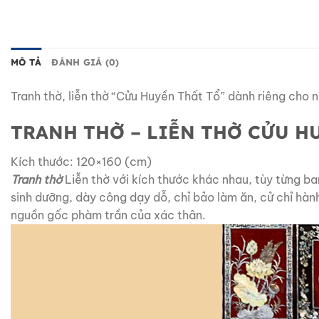
MÔ TẢ
ĐÁNH GIÁ (0)
Tranh thờ, liễn thờ “Cửu Huyền Thất Tổ” dành riêng cho n
TRANH THỜ – LIỄN THỜ CỬU H
Kích thước: 120×160 (cm)
Tranh thờ
Liễn thờ với kích thước khác nhau, tùy từng ban
sinh dưỡng, dày công dạy dỗ, chỉ bảo làm ăn, cử chỉ hàn
nguồn gốc phàm trần của xác thân.