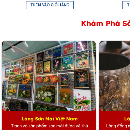
nâu, vàng kem, màu gỗ,… để làm màu sắc chủ đạo. Để kh
THÊM VÀO GIỎ HÀNG
T
treo tranh ảnh trang trí ở vị trí cao hơn so với bàn thờ.
Tranh thờ, Liễng thờ Cửu Huyền Thất Tổ
Khám Phá Sả
Làng Sơn Mài Việt Nam
Là
Tranh và sản phẩm sơn mài được vẽ thủ
Làng đồng n