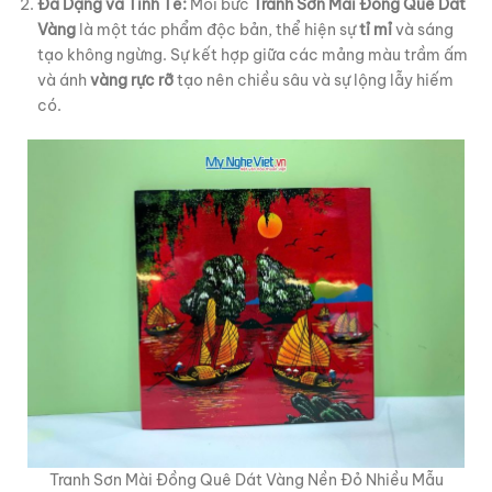
Đa Dạng và Tinh Tế:
Mỗi bức
Tranh Sơn Mài Đồng Quê Dát
Vàng
là một tác phẩm độc bản, thể hiện sự
tỉ mỉ
và sáng
tạo không ngừng. Sự kết hợp giữa các mảng màu trầm ấm
và ánh
vàng rực rỡ
tạo nên chiều sâu và sự lộng lẫy hiếm
có.
Tranh Sơn Mài Đồng Quê Dát Vàng Nền Đỏ Nhiều Mẫu