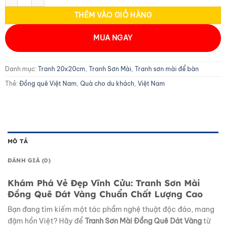
THÊM VÀO GIỎ HÀNG
MUA NGAY
Danh mục:
Tranh 20x20cm
,
Tranh Sơn Mài
,
Tranh sơn mài để bàn
Thẻ:
Đồng quê Việt Nam
,
Quà cho du khách
,
Việt Nam
MÔ TẢ
ĐÁNH GIÁ (0)
Khám Phá Vẻ Đẹp Vĩnh Cửu:
Tranh Sơn Mài
Đồng Quê Dát Vàng
Chuẩn Chất Lượng Cao
Bạn đang tìm kiếm một tác phẩm nghệ thuật độc đáo, mang
đậm hồn Việt? Hãy để
Tranh Sơn Mài Đồng Quê Dát Vàng
từ