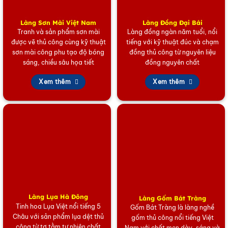
Làng Sơn Mài Việt Nam
Làng Đồng Đại Bái
Tranh và sản phẩm sơn mài
Làng đồng ngàn năm tuổi, nổi
được vẽ thủ công cùng kỹ thuật
tiếng với kỹ thuật đúc và chạm
sơn mài công phu tạo độ bóng
đồng thủ công từ nguyên liệu
sáng, chiều sâu họa tiết
đồng nguyên chất
Xem thêm
Xem thêm
Làng Lụa Hà Đông
Làng Gốm Bát Tràng
Tinh hoa Lụa Việt nổi tiếng 5
Gốm Bát Tràng là làng nghề
Châu với sản phẩm lụa dệt thủ
gốm thủ công nổi tiếng Việt
công từ tơ tằm tự nhiên chất
Nam với chất men dày, sáng và