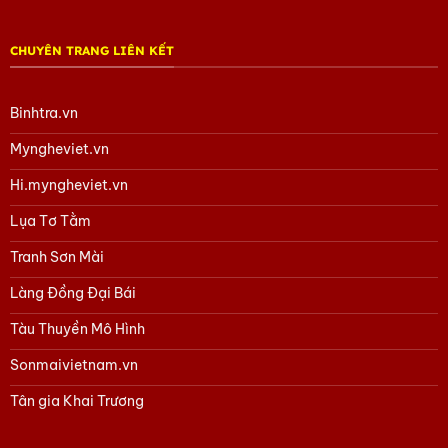
CHUYÊN TRANG LIÊN KẾT
Binhtra.vn
Myngheviet.vn
Hi.myngheviet.vn
Lụa Tơ Tằm
Tranh Sơn Mài
Làng Đồng Đại Bái
Tàu Thuyền Mô Hình
Sonmaivietnam.vn
Tân gia Khai Trương