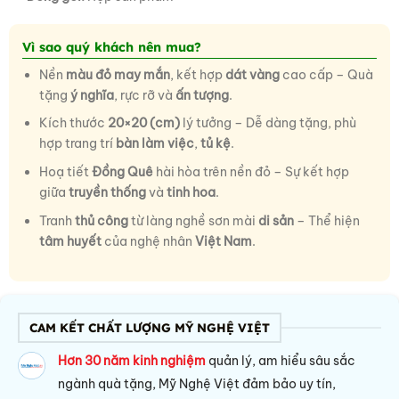
Vì sao quý khách nên mua?
Nền
màu đỏ may mắn
, kết hợp
dát vàng
cao cấp – Quà
tặng
ý nghĩa
, rực rỡ và
ấn tượng
.
Kích thước
20×20 (cm)
lý tưởng – Dễ dàng tặng, phù
hợp trang trí
bàn làm việc
,
tủ kệ
.
Hoạ tiết
Đồng Quê
hài hòa trên nền đỏ – Sự kết hợp
giữa
truyền thống
và
tinh hoa
.
Tranh
thủ công
từ làng nghề sơn mài
di sản
– Thể hiện
tâm huyết
của nghệ nhân
Việt Nam
.
CAM KẾT CHẤT LƯỢNG MỸ NGHỆ VIỆT
Hơn 30 năm kinh nghiệm
quản lý, am hiểu sâu sắc
ngành quà tặng, Mỹ Nghệ Việt đảm bảo uy tín,