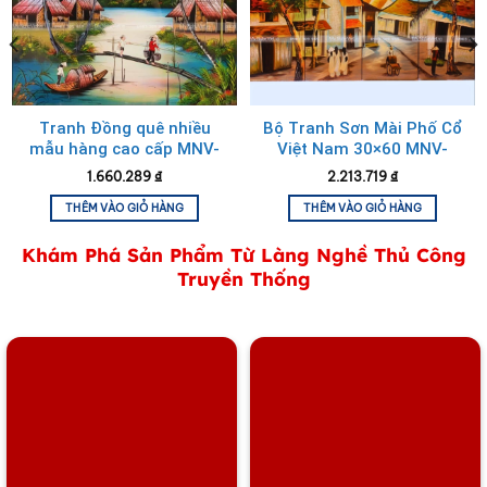
Tranh Đồng quê nhiều
Bộ Tranh Sơn Mài Phố Cổ
mẫu hàng cao cấp MNV-
Việt Nam 30×60 MNV-
TSM46
TSMTBL3060
1.660.289
₫
2.213.719
₫
THÊM VÀO GIỎ HÀNG
THÊM VÀO GIỎ HÀNG
Khám Phá Sản Phẩm Từ Làng Nghề Thủ Công
Truyền Thống