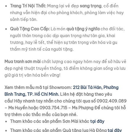
Trang Trí Nội Thất:
Mang lại vẻ đẹp
sang trọng
, cổ điển
nhưng vẫn hiện đại cho phòng khách, phòng làm việc hay
sảnh tiếp tân.
Quà Tặng Cao Cấp:
Là món
quà tặng ý nghĩa
cho đối tác,
người thân trong các dịp quan trọng như tân gia, khai
trương, hay lễ tết, thể hiện sự trân trọng văn hóa và gu
thẩm mỹ tinh tế của người tặng.
Mua tranh sơn mài
chất lượng cao ngay hôm nay để sở hữu vẻ
đẹp nghệ thuật truyền thống, tô điểm không gian sống và lưu
giữ giá trị văn hóa bền vững!
Xem thêm mẫu mã tại Showroom:
212 Bùi Tá Hán, Phường
Bình Trưng, TP. Hồ Chí Minh.
Liên hệ đặt hàng theo yêu
cầu!
Hãy nhanh tay nhắn cho chúng tôi qua số 0902.409.089
– Ms Huyền hoặc 0903.754.715 – Ms Phượng
Để chúng tôi hỗ
trợ thêm các thắc mắc của bạn nhé.
Tham khảo các sản phẩm Sơn Mài khác
tại đây
Tham khảo các sản phẩm Quà tặng lụa Hà Đông
tại đây