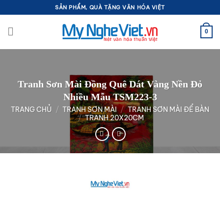
Bỏ
SẢN PHẨM, QUÀ TẶNG VĂN HÓA VIỆT
qua
nội
0
dung
Tranh Sơn Mài Đồng Quê Dát Vàng Nền Đỏ
Nhiều Mẫu TSM223-3
TRANG CHỦ
/
TRANH SƠN MÀI
/
TRANH SƠN MÀI ĐỂ BÀN
/
TRANH 20X20CM