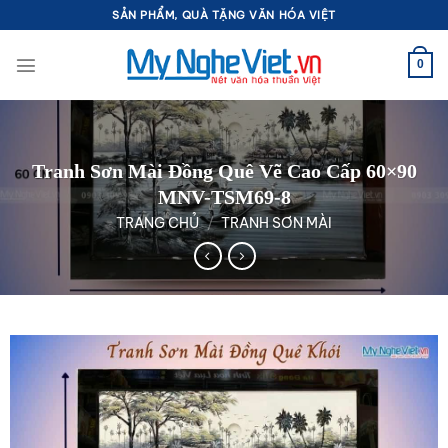
Bỏ
SẢN PHẨM, QUÀ TẶNG VĂN HÓA VIỆT
qua
nội
0
dung
Tranh Sơn Mài Đồng Quê Vẽ Cao Cấp 60×90
MNV-TSM69-8
TRANG CHỦ
/
TRANH SƠN MÀI