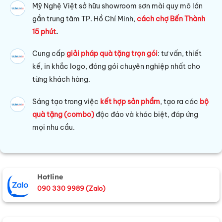
Mỹ Nghệ Việt sở hữu s
howroom sơn mài quy mô lớn
gần trung tâm TP. Hồ Chí Minh,
cách chợ Bến Thành
15 phút
.
Cung cấp
giải pháp quà tặng trọn gói
: tư vấn, thiết
kế, in khắc logo, đóng gói chuyên nghiệp nhất cho
từng khách hàng.
Sáng tạo trong việc
kết hợp sản phẩm
, tạo ra các
bộ
quà tặng (combo)
độc đáo và khác biệt, đáp ứng
mọi nhu cầu.
Hotline
090 330 9989 (Zalo)