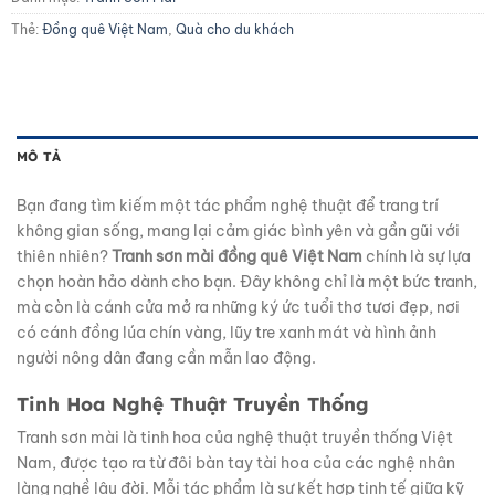
Thẻ:
Đồng quê Việt Nam
,
Quà cho du khách
MÔ TẢ
Bạn đang tìm kiếm một tác phẩm nghệ thuật để trang trí
không gian sống, mang lại cảm giác bình yên và gần gũi với
thiên nhiên?
Tranh sơn mài đồng quê Việt Nam
chính là sự lựa
chọn hoàn hảo dành cho bạn. Đây không chỉ là một bức tranh,
mà còn là cánh cửa mở ra những ký ức tuổi thơ tươi đẹp, nơi
có cánh đồng lúa chín vàng, lũy tre xanh mát và hình ảnh
người nông dân đang cần mẫn lao động.
Tinh Hoa Nghệ Thuật Truyền Thống
Tranh sơn mài là tinh hoa của nghệ thuật truyền thống Việt
Nam, được tạo ra từ đôi bàn tay tài hoa của các nghệ nhân
làng nghề lâu đời. Mỗi tác phẩm là sự kết hợp tinh tế giữa kỹ