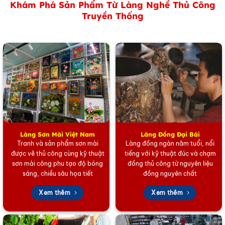
Khám Phá Sản Phẩm Từ Làng Nghề Thủ Công
Tham khảo các sản phẩm Làng Đồng Đại Bái
tại đây
Truyền Thống
Tham khảo các sản phẩm Tàu thuyền Mô hình
tại đây
Tham khảo các sản phẩm quà Doanh Nghiệp khác
tại đây
Tham khảo các sản phẩm Quà tặng lụa Hà Đông
tại đây
Tham khảo các sản phẩm của Mỹ Nghệ Việt
tại đây
Hoặc trang Facebook của chúng tôi
tại đây.
Làng Sơn Mài Việt Nam
Làng Đồng Đại Bái
Tranh và sản phẩm sơn mài
Làng đồng ngàn năm tuổi, nổi
được vẽ thủ công cùng kỹ thuật
tiếng với kỹ thuật đúc và chạm
sơn mài công phu tạo độ bóng
đồng thủ công từ nguyên liệu
sáng, chiều sâu họa tiết
đồng nguyên chất
Xem thêm
Xem thêm