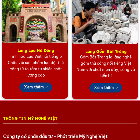
Làng Lụa Hà Đông
Làng Gốm Bát Tràng
Tinh hoa Lụa Việt nổi tiếng 5
Gốm Bát Tràng là làng nghề
Châu với sản phẩm lụa dệt thủ
gốm thủ công nổi tiếng Việt
công từ tơ tằm tự nhiên chất
Nam với chất men dày, sáng và
lượng cao
bền bỉ
Xem thêm
Xem thêm
THÔNG TIN MỸ NGHỆ VIỆT
Công ty cổ phẩn đầu tư - Phát triển Mỹ Nghệ Việt