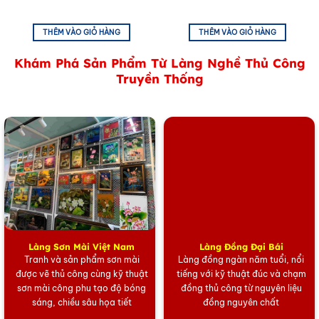
THÊM VÀO GIỎ HÀNG
THÊM VÀO GIỎ HÀNG
Khám Phá Sản Phẩm Từ Làng Nghề Thủ Công
Truyền Thống
Tranh Sơn Mài Hoa Sen Nền Xanh Đắp Nổi
Tranh sơn mài
nước ta bắt nguồn từ nghề sơn ta truyền
thống, qua sự thử nghiệm, ứng dụng của các nghệ
nhân trường Cao đẳng Mỹ thuật Đông Dương,
tranh
sơn mài
Việt Nam có sự chuyển hướng độc đáo, tinh
tế trên bề mặt và màu sắc.
Làng Sơn Mài Việt Nam
Làng Đồng Đại Bái
Tranh và sản phẩm sơn mài
Làng đồng ngàn năm tuổi, nổi
Tranh sơn mài
tuân thủ chặt chẽ quy trình và kỹ thuật
được vẽ thủ công cùng kỹ thuật
tiếng với kỹ thuật đúc và chạm
sơn mài công phu tạo độ bóng
đồng thủ công từ nguyên liệu
từ khâu làm vóc cho đến khâu thể hiện, tạo nên những
sáng, chiều sâu họa tiết
đồng nguyên chất
họa phẩm sơn mài đậm bản sắc Việt mà không một