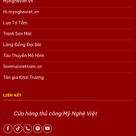
Myngheviet.vn
Hi.myngheviet.vn
Lụa Tơ Tằm
Tranh Sơn Mài
Làng Đồng Đại Bái
Tàu Thuyền Mô Hình
Sonmaivietnam.vn
Tân gia Khai Trương
LIÊN KẾT
Cửa hàng thủ công Mỹ Nghệ Việt