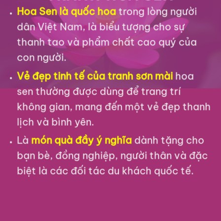
Hoa Sen là quốc hoa
trong lòng người
dân Việt Nam, là biểu tượng cho sự
thanh tao và phẩm chất cao quý của
con người.
Vẻ đẹp tinh tế của tranh sơn mài
hoa
sen thường được dùng để trang trí
không gian, mang đến một vẻ đẹp thanh
lịch và bình yên.
Là
món quà đầy ý nghĩa
dành tặng cho
bạn bè, đồng nghiệp, người thân và đặc
biệt là các đối tác du khách quốc tế.