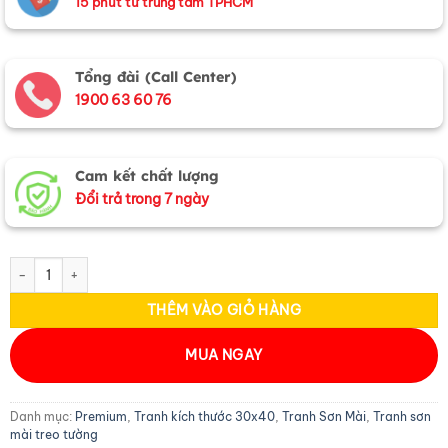
15 phút từ trung tâm TPHCM
Tổng đài (Call Center)
1900 63 60 76
Cam kết chất lượng
Đổi trả trong 7 ngày
Tranh Sơn Mài Hoa Sen Vàng Đắp Nổi Và Hộp Quà Tặng Cao Cấp TSMDH
THÊM VÀO GIỎ HÀNG
MUA NGAY
Danh mục:
Premium
,
Tranh kích thước 30x40
,
Tranh Sơn Mài
,
Tranh sơn
mài treo tường