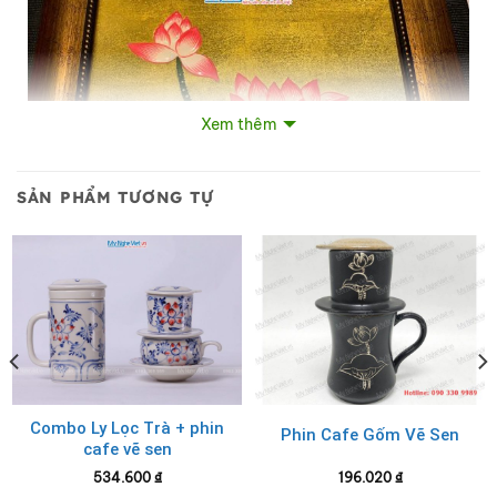
Xem thêm
SẢN PHẨM TƯƠNG TỰ
Tranh Sơn Mài Hoa Sen Nền Xanh Đắp Nổi
Combo Ly Lọc Trà + phin
Phin Cafe Gốm Vẽ Sen
cafe vẽ sen
534.600
₫
196.020
₫