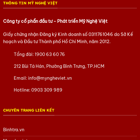
THÔNG TIN MỸ NGHỆ VIỆT
Để chúng tôi hỗ trợ thêm các thắc mắc của bạn nhé.
Tham khảo các sản phẩm Sơn Mài khác
tại đây
Công ty cổ phẩn đầu tư - Phát triển Mỹ Nghệ Việt
Tham khảo các sản phẩm Bình trà
tại đây
Giấy chứng nhận Đăng ký Kinh doanh số
0311761046
do Sở Kế
Tham khảo các sản phẩm của Mỹ Nghệ Việt
tại đây
hoạch và Đầu tư Thành phố Hồ Chí Minh, năm 2012.
Tham khảo các sản phẩm Tàu thuyền Mô hình
tại
Tổng đài:
1900 63 60 76
đây
212 Bùi Tá Hán, Phường Bình Trưng, TP.HCM
Tham khảo các sản phẩm Làng Đồng Đại Bái
tại đây
Email:
info@myngheviet.vn
Tham khảo các sản phẩm quà Doanh Nghiệp khác
Hotline:
0903 309 989
tại đây
Tham khảo các sản phẩm Quà tặng lụa Hà Đông
tại
CHUYÊN TRANG LIÊN KẾT
đây
Hoặc trang Facebook của chúng tôi
tại đây.
Binhtra.vn