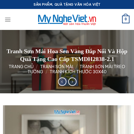
Bỏ
SẢN PHẨM, QUÀ TẶNG VĂN HÓA VIỆT
qua
nội
0
dung
Tranh Sơn Mài Hoa Sen Vàng Đắp Nổi Và Hộp
Quà Tặng Cao Cấp TSMDH2838-2.1
TRANG CHỦ
/
TRANH SƠN MÀI
/
TRANH SƠN MÀI TREO
TƯỜNG
/
TRANH KÍCH THƯỚC 30X40