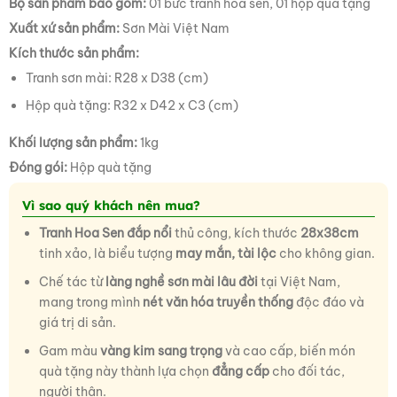
Bộ sản phẩm bao gồm:
01 bức tranh hoa sen, 01 hộp quà tặng
Xuất xứ sản phẩm:
Sơn Mài Việt Nam
Kích thước sản phẩm:
Tranh sơn mài: R28 x D38 (cm)
Hộp quà tặng: R32 x D42 x C3 (cm)
Khối lượng sản phẩm:
1kg
Đóng gói:
Hộp quà tặng
Vì sao quý khách nên mua?
Tranh Hoa Sen đắp nổi
thủ công, kích thước
28x38cm
tinh xảo, là biểu tượng
may mắn, tài lộc
cho không gian.
Chế tác từ
làng nghề sơn mài lâu đời
tại Việt Nam,
mang trong mình
nét văn hóa truyền thống
độc đáo và
giá trị di sản.
Gam màu
vàng kim sang trọng
và cao cấp, biến món
quà tặng này thành lựa chọn
đẳng cấp
cho đối tác,
người thân.