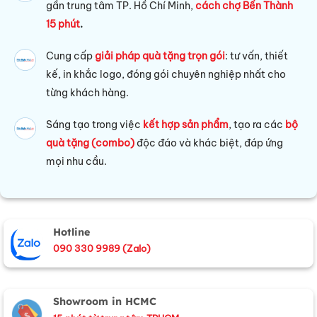
gần trung tâm TP. Hồ Chí Minh,
cách chợ Bến Thành
15 phút
.
Cung cấp
giải pháp quà tặng trọn gói
: tư vấn, thiết
kế, in khắc logo, đóng gói chuyên nghiệp nhất cho
từng khách hàng.
Sáng tạo trong việc
kết hợp sản phẩm
, tạo ra các
bộ
quà tặng (combo)
độc đáo và khác biệt, đáp ứng
mọi nhu cầu.
Hotline
090 330 9989 (Zalo)
Showroom in HCMC