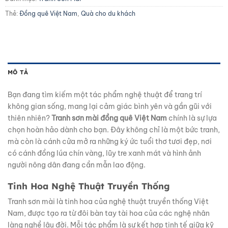
Thẻ:
Đồng quê Việt Nam
,
Quà cho du khách
MÔ TẢ
Bạn đang tìm kiếm một tác phẩm nghệ thuật để trang trí
không gian sống, mang lại cảm giác bình yên và gần gũi với
thiên nhiên?
Tranh sơn mài đồng quê Việt Nam
chính là sự lựa
chọn hoàn hảo dành cho bạn. Đây không chỉ là một bức tranh,
mà còn là cánh cửa mở ra những ký ức tuổi thơ tươi đẹp, nơi
có cánh đồng lúa chín vàng, lũy tre xanh mát và hình ảnh
người nông dân đang cần mẫn lao động.
Tinh Hoa Nghệ Thuật Truyền Thống
Tranh sơn mài là tinh hoa của nghệ thuật truyền thống Việt
Nam, được tạo ra từ đôi bàn tay tài hoa của các nghệ nhân
làng nghề lâu đời. Mỗi tác phẩm là sự kết hợp tinh tế giữa kỹ