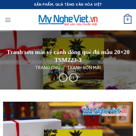
Bỏ
SẢN PHẨM, QUÀ TẶNG VĂN HÓA VIỆT
qua
nội
0
dung
Tranh sơn mài vẽ cảnh đồng quê đủ mẫu 20×20
TSM223-3
TRANG CHỦ
/
TRANH SƠN MÀI