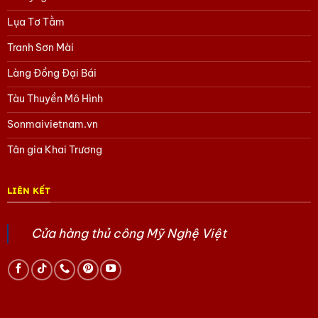
Lụa Tơ Tằm
Tranh Sơn Mài
Làng Đồng Đại Bái
Tàu Thuyền Mô Hình
Sonmaivietnam.vn
Tân gia Khai Trương
LIÊN KẾT
Cửa hàng thủ công Mỹ Nghệ Việt