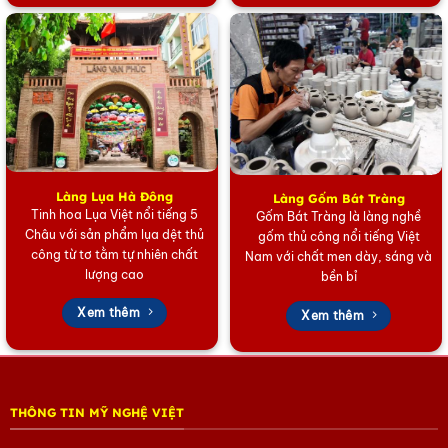
Làng Lụa Hà Đông
Làng Gốm Bát Tràng
Tinh hoa Lụa Việt nổi tiếng 5
Gốm Bát Tràng là làng nghề
Châu với sản phẩm lụa dệt thủ
gốm thủ công nổi tiếng Việt
công từ tơ tằm tự nhiên chất
Nam với chất men dày, sáng và
lượng cao
bền bỉ
Xem thêm
Xem thêm
THÔNG TIN MỸ NGHỆ VIỆT