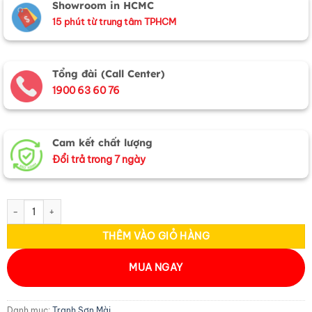
Showroom in HCMC
15 phút từ trung tâm TPHCM
Tổng đài (Call Center)
1900 63 60 76
Cam kết chất lượng
Đổi trả trong 7 ngày
Tranh sơn mài vẽ cảnh đồng quê đủ mẫu 20x20 TSM223-3 số lượng
THÊM VÀO GIỎ HÀNG
MUA NGAY
Danh mục:
Tranh Sơn Mài