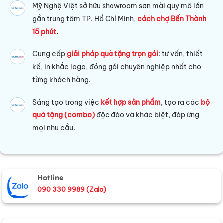
Mỹ Nghệ Việt sở hữu s
howroom sơn mài quy mô lớn
gần trung tâm TP. Hồ Chí Minh,
cách chợ Bến Thành
15 phút
.
Cung cấp
giải pháp quà tặng trọn gói
: tư vấn, thiết
kế, in khắc logo, đóng gói chuyên nghiệp nhất cho
từng khách hàng.
Sáng tạo trong việc
kết hợp sản phẩm
, tạo ra các
bộ
quà tặng (combo)
độc đáo và khác biệt, đáp ứng
mọi nhu cầu.
Hotline
090 330 9989 (Zalo)