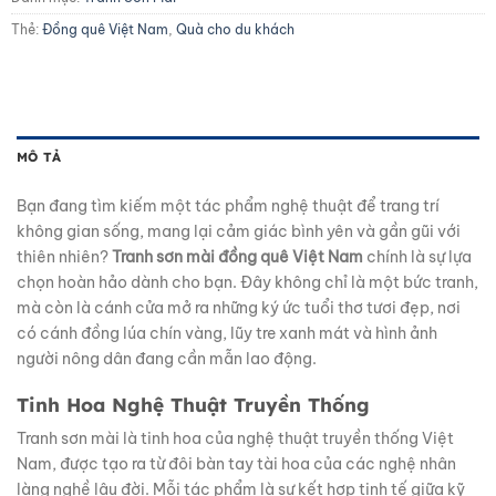
Thẻ:
Đồng quê Việt Nam
,
Quà cho du khách
MÔ TẢ
Bạn đang tìm kiếm một tác phẩm nghệ thuật để trang trí
không gian sống, mang lại cảm giác bình yên và gần gũi với
thiên nhiên?
Tranh sơn mài đồng quê Việt Nam
chính là sự lựa
chọn hoàn hảo dành cho bạn. Đây không chỉ là một bức tranh,
mà còn là cánh cửa mở ra những ký ức tuổi thơ tươi đẹp, nơi
có cánh đồng lúa chín vàng, lũy tre xanh mát và hình ảnh
người nông dân đang cần mẫn lao động.
Tinh Hoa Nghệ Thuật Truyền Thống
Tranh sơn mài là tinh hoa của nghệ thuật truyền thống Việt
Nam, được tạo ra từ đôi bàn tay tài hoa của các nghệ nhân
làng nghề lâu đời. Mỗi tác phẩm là sự kết hợp tinh tế giữa kỹ