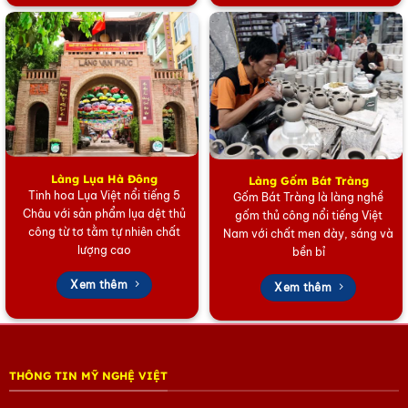
Làng Lụa Hà Đông
Làng Gốm Bát Tràng
Tinh hoa Lụa Việt nổi tiếng 5
Gốm Bát Tràng là làng nghề
Châu với sản phẩm lụa dệt thủ
gốm thủ công nổi tiếng Việt
công từ tơ tằm tự nhiên chất
Nam với chất men dày, sáng và
lượng cao
bền bỉ
Xem thêm
Xem thêm
THÔNG TIN MỸ NGHỆ VIỆT