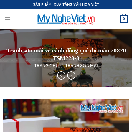
Bỏ
SẢN PHẨM, QUÀ TẶNG VĂN HÓA VIỆT
qua
nội
0
dung
Tranh sơn mài vẽ cảnh đồng quê đủ mẫu 20×20
TSM223-3
TRANG CHỦ
/
TRANH SƠN MÀI