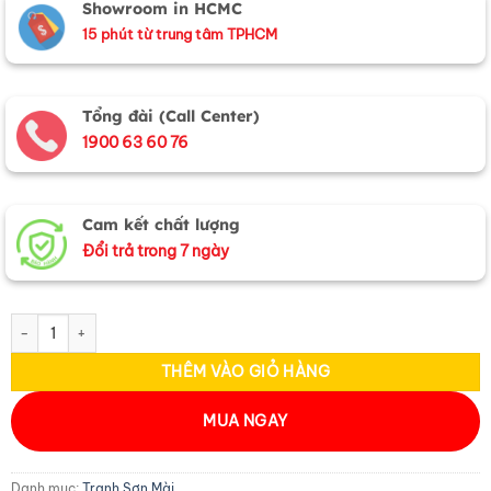
Showroom in HCMC
15 phút từ trung tâm TPHCM
Tổng đài (Call Center)
1900 63 60 76
Cam kết chất lượng
Đổi trả trong 7 ngày
Tranh sơn mài vẽ cảnh đồng quê đủ mẫu 20x20 TSM223-3 số lượng
THÊM VÀO GIỎ HÀNG
MUA NGAY
Danh mục:
Tranh Sơn Mài