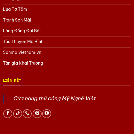
Lụa Tơ Tằm
Tranh Sơn Mài
Làng Đồng Đại Bái
Tàu Thuyền Mô Hình
Sonmaivietnam.vn
Tân gia Khai Trương
LIÊN KẾT
Cửa hàng thủ công Mỹ Nghệ Việt