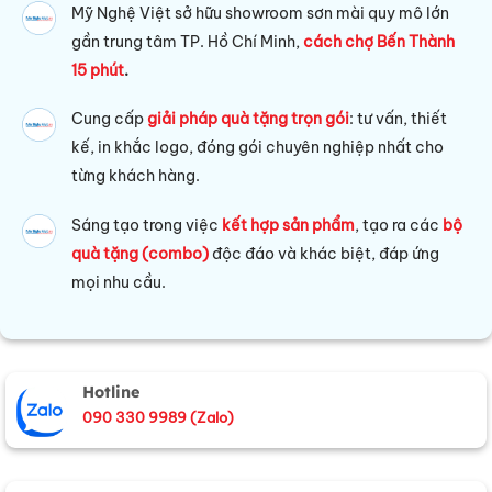
Mỹ Nghệ Việt sở hữu s
howroom sơn mài quy mô lớn
gần trung tâm TP. Hồ Chí Minh,
cách chợ Bến Thành
15 phút
.
Cung cấp
giải pháp quà tặng trọn gói
: tư vấn, thiết
kế, in khắc logo, đóng gói chuyên nghiệp nhất cho
từng khách hàng.
Sáng tạo trong việc
kết hợp sản phẩm
, tạo ra các
bộ
quà tặng (combo)
độc đáo và khác biệt, đáp ứng
mọi nhu cầu.
Hotline
090 330 9989 (Zalo)