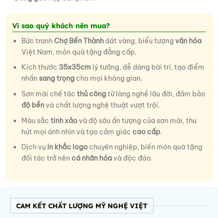
Vì sao quý khách nên mua?
Bức tranh
Chợ Bến Thành
dát vàng, biểu tượng
văn hóa
Việt Nam, món quà tặng đẳng cấp.
Kích thước
35x35cm
lý tưởng, dễ dàng bài trí, tạo điểm
nhấn
sang trọng
cho mọi không gian.
Sơn mài chế tác
thủ công
từ làng nghề lâu đời, đảm bảo
độ bền
và chất lượng nghệ thuật vượt trội.
Màu sắc
tinh xảo
và độ sâu ấn tượng của sơn mài, thu
hút mọi ánh nhìn và tạo cảm giác
cao cấp
.
Dịch vụ
in khắc logo
chuyên nghiệp, biến món quà tặng
đối tác trở nên
cá nhân hóa
và độc đáo.
CAM KẾT CHẤT LƯỢNG MỸ NGHỆ VIỆT