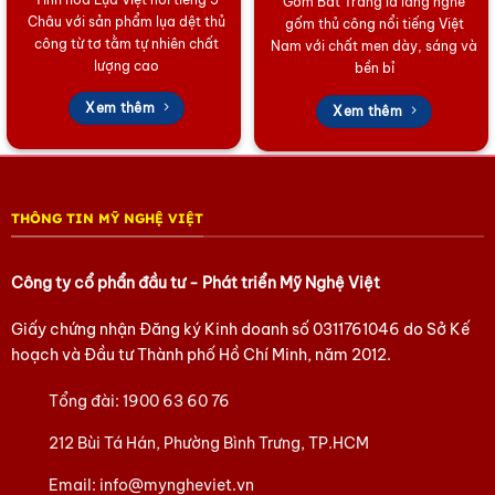
Gốm Bát Tràng là làng nghề
thể hiện sự tinh tế và tỉ mỉ tối đa, phù hợp với mọi không gian.
Châu với sản phẩm lụa dệt thủ
gốm thủ công nổi tiếng Việt
công từ tơ tằm tự nhiên chất
Nam với chất men dày, sáng và
lượng cao
3. Ứng Dụng Hoàn Hảo
bền bỉ
Trang trí:
Tranh sơn mài mang lại sự sang trọng, tạo điểm nhấn
Xem thêm
Xem thêm
nghệ thuật đẳng cấp cho phòng khách, phòng làm việc hay
khách sạn cao cấp.
Quà tặng:
Là món quà ngoại giao, quà biếu cao cấp, mang ý
THÔNG TIN MỸ NGHỆ VIỆT
nghĩa sâu sắc và giá trị văn hóa bền vững, thể hiện sự trân
trọng đối với người nhận.
Công ty cổ phẩn đầu tư - Phát triển Mỹ Nghệ Việt
Hãy để những bức
Tranh Sơn Mài Chợ Bến Thành
tinh xảo làm
bừng sáng không gian của bạn. Liên hệ ngay hôm nay để
Giấy chứng nhận Đăng ký Kinh doanh số
0311761046
do Sở Kế
chọn lựa tác phẩm nghệ thuật truyền thống ưng ý nhất!
hoạch và Đầu tư Thành phố Hồ Chí Minh, năm 2012.
Xem thêm mẫu mã tại Showroom:
212 Bùi Tá Hán,
Tổng đài:
1900 63 60 76
Phường Bình Trưng, TP. Hồ Chí Minh.
212 Bùi Tá Hán, Phường Bình Trưng, TP.HCM
Liên hệ đặt hàng theo yêu cầu!
Email:
info@myngheviet.vn