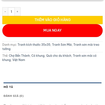
Tranh Sơn Mài Vuông Chợ Bến Thành MNVTBL005 số lượng
THÊM VÀO GIỎ HÀNG
MUA NGAY
Danh mục:
Tranh kích thước 35x35
,
Tranh Sơn Mài
,
Tranh sơn mài treo
tường
Thẻ:
Chợ Bến Thành
,
Có khung
,
Quà cho du khách
,
Tranh sơn mài có
khung
,
Việt Nam
MÔ TẢ
ĐÁNH GIÁ (0)