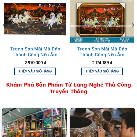
Tranh Sơn Mài Mã Đáo
Tranh Sơn Mài Mã Đáo
Thành Công Nền Ấm
Thành Công Nền Ấm
không khung
2.970.000
₫
2.174.189
₫
Tranh Sơn Mài Vuông Chợ Bến Thành
THÊM VÀO GIỎ HÀNG
THÊM VÀO GIỎ HÀNG
Khám Phá Sản Phẩm Từ Làng Nghề Thủ Công
Truyền Thống