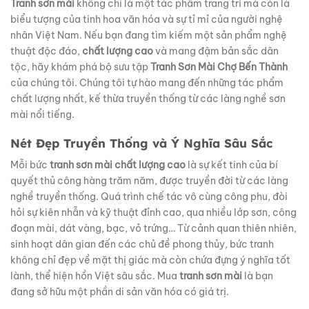
Tranh sơn mài
không chỉ là một tác phẩm trang trí mà còn là
biểu tượng của tinh hoa văn hóa và sự tỉ mỉ của người nghệ
nhân Việt Nam. Nếu bạn đang tìm kiếm một sản phẩm nghệ
thuật độc đáo,
chất lượng cao
và mang đậm bản sắc dân
tộc, hãy khám phá bộ sưu tập
Tranh Sơn Mài Chợ Bến Thành
của chúng tôi. Chúng tôi tự hào mang đến những tác phẩm
chất lượng nhất, kế thừa truyền thống từ các làng nghề sơn
mài nổi tiếng.
Nét Đẹp Truyền Thống và Ý Nghĩa Sâu Sắc
Mỗi bức
tranh sơn mài chất lượng cao
là sự kết tinh của bí
quyết thủ công hàng trăm năm, được truyền đời từ các làng
nghề truyền thống. Quá trình chế tác vô cùng công phu, đòi
hỏi sự kiên nhẫn và kỹ thuật đỉnh cao, qua nhiều lớp sơn, công
đoạn mài, dát vàng, bạc, vỏ trứng… Từ cảnh quan thiên nhiên,
sinh hoạt dân gian đến các chủ đề phong thủy, bức tranh
không chỉ đẹp về mặt thị giác mà còn chứa đựng ý nghĩa tốt
lành, thể hiện hồn Việt sâu sắc. Mua
tranh sơn mài
là bạn
đang sở hữu một phần di sản văn hóa có giá trị.