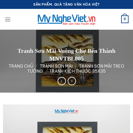
Bỏ
SẢN PHẨM, QUÀ TẶNG VĂN HÓA VIỆT
qua
nội
0
dung
Tranh Sơn Mài Vuông Chợ Bến Thành
MNVTBL005
TRANG CHỦ
/
TRANH SƠN MÀI
/
TRANH SƠN MÀI TREO
TƯỜNG
/
TRANH KÍCH THƯỚC 35X35