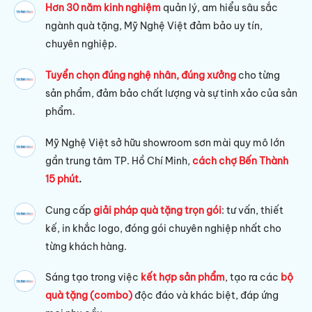
Hơn 30 năm kinh nghiệm
quản lý, am hiểu sâu sắc
ngành quà tặng, Mỹ Nghệ Việt đảm bảo uy tín,
chuyên nghiệp.
Tuyển chọn đúng nghệ nhân, đúng xưởng
cho từng
sản phẩm, đảm bảo chất lượng và sự tinh xảo của sản
phẩm.
Mỹ Nghệ Việt sở hữu s
howroom sơn mài quy mô lớn
gần trung tâm TP. Hồ Chí Minh,
cách chợ Bến Thành
15 phút
.
Cung cấp
giải pháp quà tặng trọn gói
: tư vấn, thiết
kế, in khắc logo, đóng gói chuyên nghiệp nhất cho
từng khách hàng.
Sáng tạo trong việc
kết hợp sản phẩm
, tạo ra các
bộ
quà tặng (combo)
độc đáo và khác biệt, đáp ứng