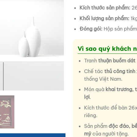
Kích thước sản phẩm:
26
Khối lượng sản phẩm:
1k
Đóng gói:
Hộp sản phẩm
Vì sao quý khách 
Tranh
thuận buồm dát
Chế tác
thủ công tinh
thống Việt Nam.
Món quà
khai trương, 
lợi
.
Kích thước để bàn 2
riêng.
Sản phẩm
độc đáo, b
mỹ
của người tặng.