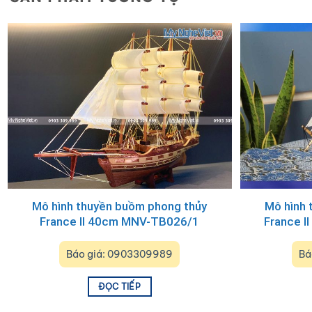
Mô hình thuyền buồm phong thủy
Mô hình 
France II 40cm MNV-TB026/1
France I
Báo giá: 0903309989
Bá
ĐỌC TIẾP