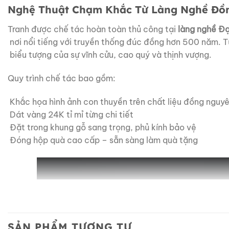
Nghệ Thuật
Chạm
Khắc
Từ
Làng
Nghề
Đồ
Tranh được
chế
tác
hoàn
toàn
thủ
công
tại
làng
nghề
Đạ
nơi
nổi
tiếng
với
truyền
thống
đúc
đồng
hơn
500
năm.
T
biểu
tượng
của
sự
vĩnh
cửu,
cao
quý
và
thịnh vượng.
Quy trình
chế
tác
bao gồm:
Khắc
họa
hình
ảnh
con
thuyền
trên
chất
liệu
đồng
nguy
Dát
vàng
24K
tỉ
mỉ
từng
chi
tiết
Đặt
trong
khung
gỗ
sang
trọng,
phủ
kính
bảo
vệ
Đóng
hộp
quà
cao
cấp –
sẵn
sàng
làm
quà tặng
SẢN PHẨM TƯƠNG TỰ