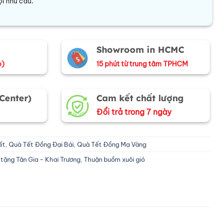
i nhu cầu.
Showroom in HCMC
o)
15 phút từ trung tâm TPHCM
 Center)
Cam kết chất lượng
Đổi trả trong 7 ngày
ết
,
Quà Tết Đồng Đại Bái
,
Quà Tết Đồng Mạ Vàng
tặng Tân Gia - Khai Trương
,
Thuận buồm xuôi gió