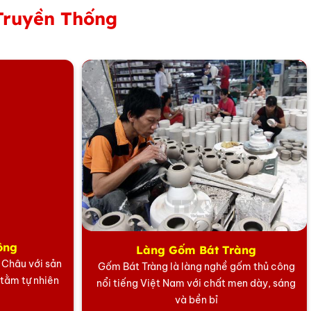
Truyền Thống
ông
Làng Gốm Bát Tràng
5 Châu với sản
Gốm Bát Tràng là làng nghề gốm thủ công
 tằm tự nhiên
nổi tiếng Việt Nam với chất men dày, sáng
.
Phù
hợp
trong
các dịp:
và bền bỉ