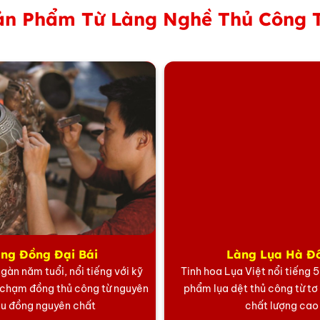
n Phẩm Từ Làng Nghề Thủ Công 
Tranh thuận buồm dát vàng để bàn 24k
ng Đồng Đại Bái
Làng Lụa Hà Đ
gàn năm tuổi, nổi tiếng với kỹ
Tinh hoa Lụa Việt nổi tiếng 
Tế
Từng
Chi Tiết
 chạm đồng thủ công từ nguyên
phẩm lụa dệt thủ công từ tơ
ệu đồng nguyên chất
chất lượng cao
nghệ
thuật
mà
còn
là
tuyên
ngôn
đẳng
cấp
của
người
tặng