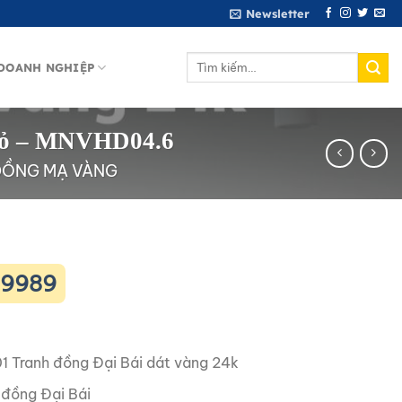
Newsletter
Tìm
DOANH NGHIỆP
kiếm:
 đỏ – MNVHD04.6
ĐỒNG MẠ VÀNG
09989
1 Tranh đồng Đại Bái dát vàng 24k
đồng Đại Bái