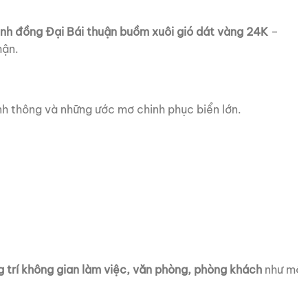
anh
đồng
Đại
Bái
thuận
buồm
xuôi
gió
dát
vàng
24K
–
hận.
nh
thông
và
những
ước
mơ
chinh
phục
biển
lớn.
ng
trí
không
gian
làm
việc,
văn
phòng,
phòng
khách
như
mộ