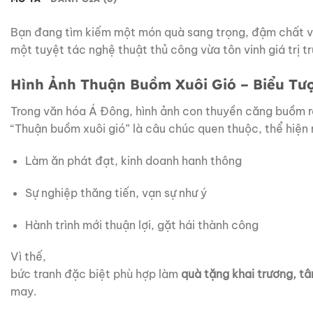
Bạn đang
tìm
kiếm
một
món
quà
sang
trọng,
đậm
chất
một
tuyệt
tác
nghệ
thuật
thủ
công
vừa
tôn
vinh
giá
trị
t
Hình Ảnh Thuận
Buồm
Xuôi
Gió –
Biểu
Tư
Trong văn
hóa
Á
Đông,
hình
ảnh
con
thuyền
căng
buồm
“
Thuận
buồm
xuôi
gió”
là
câu
chúc
quen
thuộc,
thể
hiện
Làm ăn
phát
đạt,
kinh
doanh
hanh thông
Sự nghiệp
thăng
tiến,
vạn
sự
như ý
Hành trình
mới
thuận
lợi,
gặt
hái
thành công
Vì thế,
bức
tranh
đặc
biệt
phù
hợp
làm
quà
tặng
khai
trương,
tâ
may.