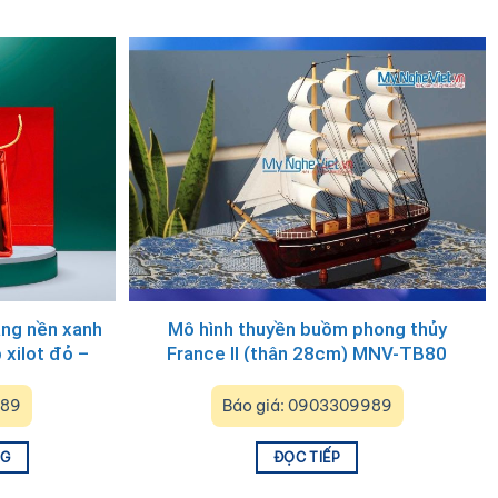
àng nền xanh
Mô hình thuyền buồm phong thủy
xilot đỏ –
France II (thân 28cm) MNV-TB80
hép)
989
Báo giá: 0903309989
NG
ĐỌC TIẾP