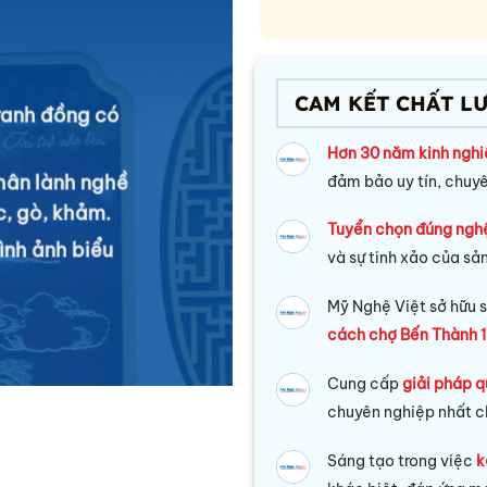
CAM KẾT CHẤT L
tranh đồng có
Hơn 30 năm kinh ngh
hân lành nghề
đảm bảo uy tín, chuy
c, gò, khảm.
Tuyển chọn đúng ngh
ình ảnh biểu
và sự tinh xảo của sả
Mỹ Nghệ Việt sở hữu s
cách chợ Bến Thành 1
Cung cấp
giải pháp q
chuyên nghiệp nhất c
Sáng tạo trong việc
k