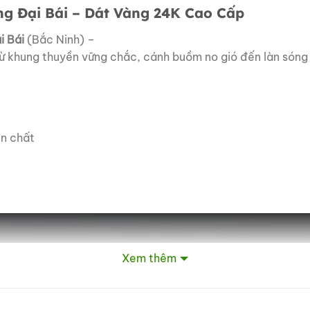
ng
Đại
Bái –
Dát
Vàng
24K
Cao Cấp
i
Bái
(
Bắc
Ninh) –
ừ
khung
thuyền
vững
chắc,
cánh
buồm
no
gió
đến
làn
són
ên
chất
Xem thêm