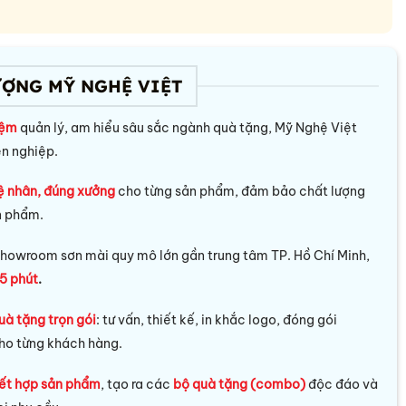
ƯỢNG MỸ NGHỆ VIỆT
iệm
quản lý, am hiểu sâu sắc ngành quà tặng, Mỹ Nghệ Việt
ên nghiệp.
ệ nhân, đúng xưởng
cho từng sản phẩm, đảm bảo chất lượng
n phẩm.
howroom sơn mài quy mô lớn gần trung tâm TP. Hồ Chí Minh,
5 phút
.
uà tặng trọn gói
: tư vấn, thiết kế, in khắc logo, đóng gói
ho từng khách hàng.
ết hợp sản phẩm
, tạo ra các
bộ quà tặng (combo)
độc đáo và