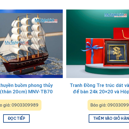
thuyền buồm phong thủy
Tranh Đồng Tre trúc dát v
I (thân 20cm) MNV-TB70
để bàn 24k 20×20 và Hộp 
MNVHD04.9 (Sao c
o giá: 0903309989
Báo giá: 0903309
ĐỌC TIẾP
THÊM VÀO GIỎ HÀ