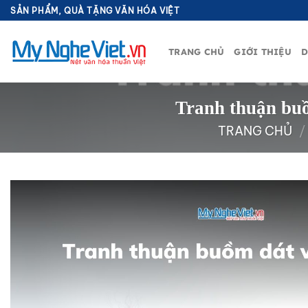
Bỏ
SẢN PHẨM, QUÀ TẶNG VĂN HÓA VIỆT
qua
nội
TRANG CHỦ
GIỚI THIỆU
D
dung
Tranh thuận bu
TRANG CHỦ
/