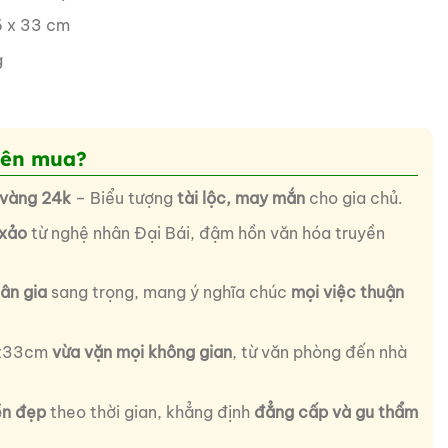
 x 33 cm
g
nên mua?
 vàng 24k
– Biểu tượng
tài lộc, may mắn
cho gia chủ.
 xảo
từ nghệ nhân Đại Bái, đậm hồn văn hóa truyền
tân gia
sang trọng, mang ý nghĩa chúc
mọi việc thuận
6x33cm
vừa vặn mọi không gian
, từ văn phòng đến nhà
ền đẹp
theo thời gian, khẳng định
đẳng cấp và gu thẩm