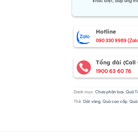
khác biệt, đáp ứng mọ
Hotline
090 330 9989 (Zal
Tổng đài (Call
1900 63 60 76
Danh mục:
Chưa phân loại
,
Quà T
Thẻ:
Dát vàng
,
Quà cao cấp
,
Quà 