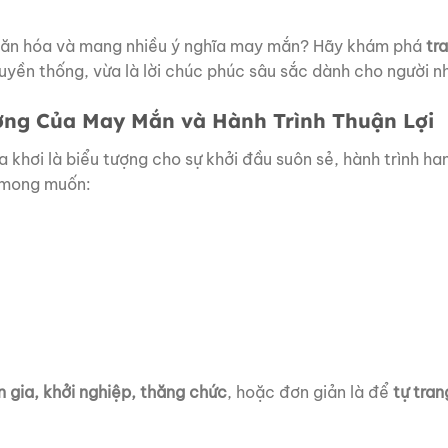
văn
hóa
và
mang
nhiều
ý
nghĩa
may
mắn?
Hãy
khám
phá
tr
ruyền
thống,
vừa
là
lời
chúc
phúc
sâu
sắc
dành
cho
người n
ợng
Của
May
Mắn
và
Hành
Trình Thuận Lợi
ra
khơi
là
biểu
tượng
cho
sự
khởi
đầu
suôn
sẻ,
hành
trình
ha
mong muốn:
n
gia,
khởi
nghiệp,
thăng
chức
,
hoặc
đơn
giản
là
để
tự
tra