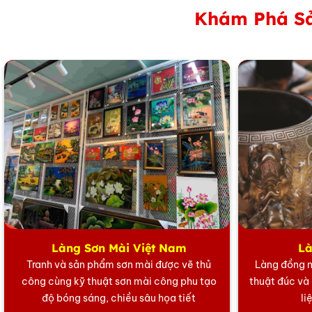
Khám Phá Sả
Làng Sơn Mài Việt Nam
Là
Tranh và sản phẩm sơn mài được vẽ thủ
Làng đồng n
Món Quà
Doanh
Nghiệp
Đẳng
Cấp –
Tinh
công cùng kỹ thuật sơn mài công phu tạo
thuật đúc và
độ bóng sáng, chiều sâu họa tiết
li
Tranh
đồng
thuận
buồm
dát
vàng
không
chỉ
là
tác
phẩm