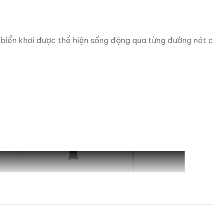
g
biển
khơi
được
thể
hiện
sống
động
qua
từng
đường
nét
ch