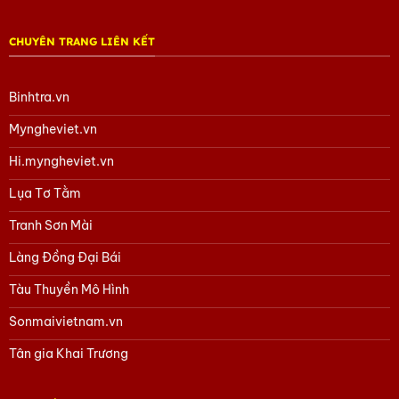
CHUYÊN TRANG LIÊN KẾT
Binhtra.vn
Myngheviet.vn
Hi.myngheviet.vn
Lụa Tơ Tằm
Tranh Sơn Mài
Làng Đồng Đại Bái
Tàu Thuyền Mô Hình
Sonmaivietnam.vn
Tân gia Khai Trương