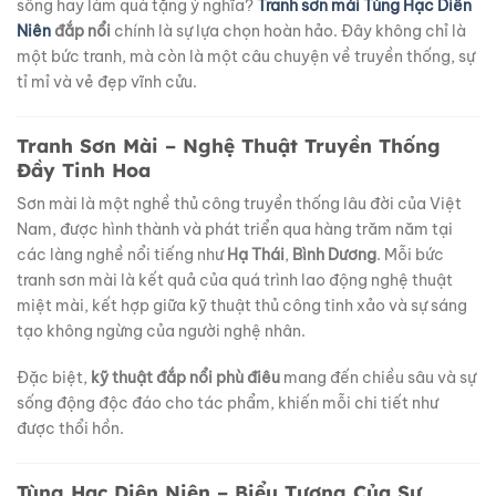
sống hay làm quà tặng ý nghĩa?
Tranh sơn mài Tùng Hạc Diên
Niên
đắp nổi
chính là sự lựa chọn hoàn hảo. Đây không chỉ là
một bức tranh, mà còn là một câu chuyện về truyền thống, sự
tỉ mỉ và vẻ đẹp vĩnh cửu.
Tranh Sơn Mài – Nghệ Thuật Truyền Thống
Đầy Tinh Hoa
Sơn mài là một nghề thủ công truyền thống lâu đời của Việt
Nam, được hình thành và phát triển qua hàng trăm năm tại
các làng nghề nổi tiếng như
Hạ Thái
,
Bình Dương
. Mỗi bức
tranh sơn mài là kết quả của quá trình lao động nghệ thuật
miệt mài, kết hợp giữa kỹ thuật thủ công tinh xảo và sự sáng
tạo không ngừng của người nghệ nhân.
Đặc biệt,
kỹ thuật đắp nổi phù điêu
mang đến chiều sâu và sự
sống động độc đáo cho tác phẩm, khiến mỗi chi tiết như
được thổi hồn.
Tùng Hạc Diên Niên – Biểu Tượng Của Sự