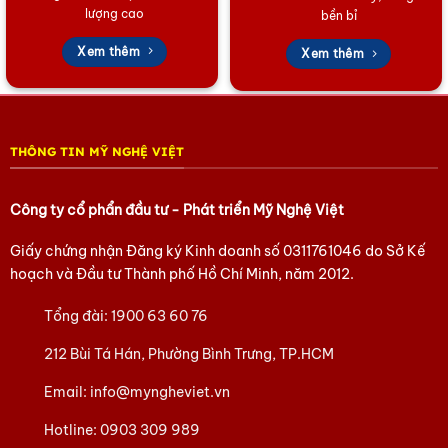
lượng cao
bền bỉ
Hãy nhanh tay nhắn cho chúng tôi qua số 0902.409.089 – Ms
Xem thêm
Xem thêm
Huyền hoặc 0903.754.715 – Ms Phượng
Để chúng tôi hỗ trợ thêm các thắc mắc của bạn nhé.
Tham khảo các sản phẩm Sơn Mài khác
tại đây
THÔNG TIN MỸ NGHỆ VIỆT
Tham khảo các sản phẩm Làng Đồng Đại Bái
tại đây
Tham khảo các sản phẩm Tàu thuyền Mô hình
tại đây
Công ty cổ phẩn đầu tư - Phát triển Mỹ Nghệ Việt
Tham khảo các sản phẩm quà Doanh Nghiệp khác
tại đây
Giấy chứng nhận Đăng ký Kinh doanh số
0311761046
do Sở Kế
Tham khảo các sản phẩm Quà tặng lụa Hà Đông
tại đây
hoạch và Đầu tư Thành phố Hồ Chí Minh, năm 2012.
Tham khảo các sản phẩm của Mỹ Nghệ Việt
tại đây
Tổng đài:
1900 63 60 76
Hoặc trang Facebook của chúng tôi
tại đây.
212 Bùi Tá Hán, Phường Bình Trưng, TP.HCM
Email:
info@myngheviet.vn
Hotline:
0903 309 989