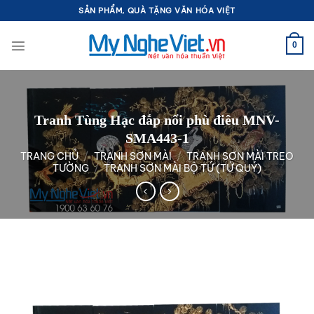
Bỏ
SẢN PHẨM, QUÀ TẶNG VĂN HÓA VIỆT
qua
nội
0
dung
Tranh Tùng Hạc đắp nổi phù điêu MNV-
SMA443-1
TRANG CHỦ
/
TRANH SƠN MÀI
/
TRANH SƠN MÀI TREO
TƯỜNG
/
TRANH SƠN MÀI BỘ TỨ (TỨ QUÝ)