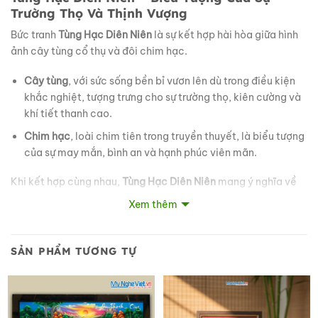
Trường Thọ Và Thịnh Vượng
Bức tranh
Tùng Hạc Diên Niên
là sự kết hợp hài hòa giữa hình
ảnh cây tùng cổ thụ và đôi chim hạc.
Cây tùng
, với sức sống bền bỉ vươn lên dù trong điều kiện
khắc nghiệt, tượng trưng cho sự trường thọ, kiên cường và
khí tiết thanh cao.
Chim hạc
, loài chim tiên trong truyền thuyết, là biểu tượng
của sự may mắn, bình an và hạnh phúc viên mãn.
Khi kết hợp cùng nhau,
Tùng Hạc Diên Niên
mang ý nghĩa về
sự
trường thọ
,
sức khỏe dồi dào
,
gia đình hòa thuận
và
thịnh
Xem thêm
vượng bền vững
.
SẢN PHẨM TƯƠNG TỰ
Vì Sao Nên Chọn Tranh Sơn Mài Tùng Hạc Diên
Niên Đắp Nổi?
Chất lượng vượt trội, độ bền vĩnh cửu
Tranh sơn mài được làm từ những
nguyên liệu tự nhiên cao