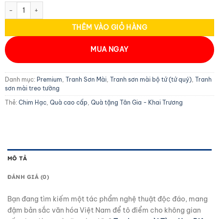
Tranh Tùng Hạc đắp nổi phù điêu MNV-SMA443-1 số lượng
THÊM VÀO GIỎ HÀNG
MUA NGAY
Danh mục:
Premium
,
Tranh Sơn Mài
,
Tranh sơn mài bộ tứ (tứ quý)
,
Tranh
sơn mài treo tường
Thẻ:
Chim Hạc
,
Quà cao cấp
,
Quà tặng Tân Gia - Khai Trương
MÔ TẢ
ĐÁNH GIÁ (0)
Bạn đang tìm kiếm một tác phẩm nghệ thuật độc đáo, mang
đậm bản sắc văn hóa Việt Nam để tô điểm cho không gian