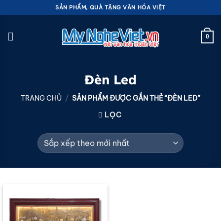
Bỏ
SẢN PHẨM, QUÀ TẶNG VĂN HÓA VIỆT
qua
nội
0
dung
Đèn Led
TRANG CHỦ
/
SẢN PHẨM ĐƯỢC GẮN THẺ “ĐÈN LED”
LỌC