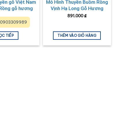
uyền gỗ Việt Nam
Mô Hình Thuyền Buồm Rồng
 Rồng gỗ hương
Vịnh Hạ Long Gỗ Hương
ân 30cm
Thân 30cm MNV-TB16-1H
891.000
₫
: 0903309989
ỌC TIẾP
THÊM VÀO GIỎ HÀNG