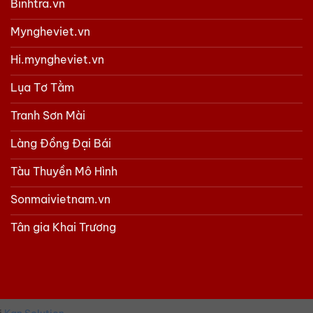
Binhtra.vn
Myngheviet.vn
Hi.myngheviet.vn
Lụa Tơ Tằm
Tranh Sơn Mài
Làng Đồng Đại Bái
Tàu Thuyền Mô Hình
Sonmaivietnam.vn
Tân gia Khai Trương