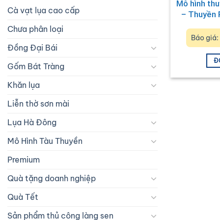
Mô hình th
Cà vạt lụa cao cấp
– Thuyền
th
Chưa phân loại
Báo giá
Đồng Đại Bái
Đ
Gốm Bát Tràng
Khăn lụa
Liễn thờ sơn mài
Lụa Hà Đông
Mô Hình Tàu Thuyền
Premium
Quà tặng doanh nghiệp
Quà Tết
Sản phẩm thủ công làng sen