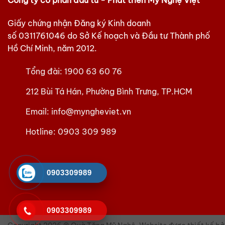
Công ty cổ phẩn đầu tư - Phát triển Mỹ Nghệ Việt
Giấy chứng nhận Đăng ký Kinh doanh
số
0311761046
do Sở Kế hoạch và Đầu tư Thành phố
Hồ Chí Minh, năm 2012.
Tổng đài:
1900 63 60 76
212 Bùi Tá Hán, Phường Bình Trưng, TP.HCM
Email:
info@myngheviet.vn
Hotline:
0903 309 989
0903309989
0903309989