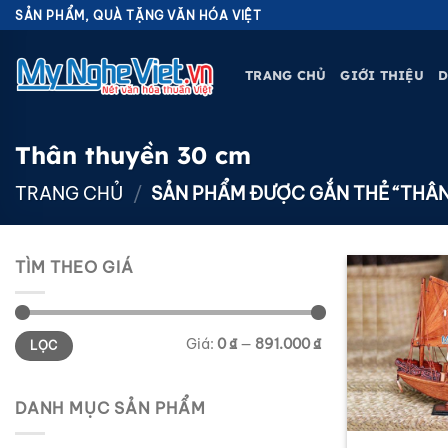
Bỏ
SẢN PHẨM, QUÀ TẶNG VĂN HÓA VIỆT
qua
nội
TRANG CHỦ
GIỚI THIỆU
D
dung
Thân thuyền 30 cm
TRANG CHỦ
/
SẢN PHẨM ĐƯỢC GẮN THẺ “THÂN
TÌM THEO GIÁ
Giá
Giá
Giá:
0 ₫
—
891.000 ₫
LỌC
tối
tối
thiểu
đa
DANH MỤC SẢN PHẨM