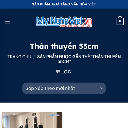
Bỏ
SẢN PHẨM, QUÀ TẶNG VĂN HÓA VIỆT
qua
nội
0
dung
Thân thuyền 55cm
TRANG CHỦ
/
SẢN PHẨM ĐƯỢC GẮN THẺ “THÂN THUYỀN
55CM”
LỌC