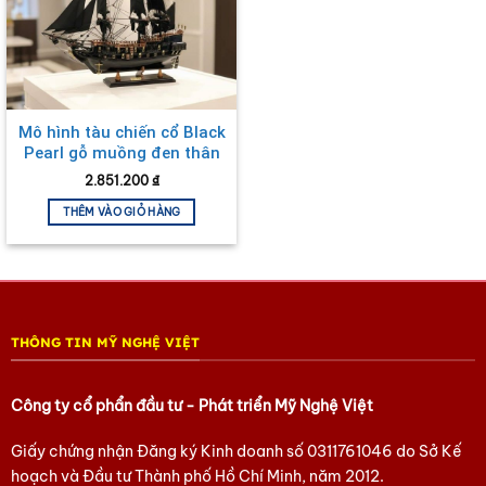
Mô hình tàu chiến cổ Black
Pearl gỗ muồng đen thân
55cm MNV-TB17/55
2.851.200
₫
THÊM VÀO GIỎ HÀNG
THÔNG TIN MỸ NGHỆ VIỆT
Công ty cổ phẩn đầu tư - Phát triển Mỹ Nghệ Việt
Giấy chứng nhận Đăng ký Kinh doanh số
0311761046
do Sở Kế
hoạch và Đầu tư Thành phố Hồ Chí Minh, năm 2012.