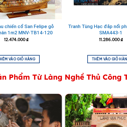
ng chính hãng, Quý Doanh nghiệp có thể in logo Doanh nghi
lập công ty, Quà tri ân Tết vào cuối năm, …
Mỹ Nghệ Việt
ca
àu chiến cổ San Felipe gỗ
Tranh Tùng Hạc đắp nổi p
thân 1m2 MNV-TB14-120
SMA443-1
12.474.000
₫
11.286.000
₫
HÊM VÀO GIỎ HÀNG
THÊM VÀO GIỎ HÀ
n Phẩm Từ Làng Nghề Thủ Công 