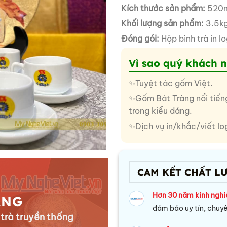
Kích thước sản phẩm:
520
Khối lượng sản phẩm:
3.5k
Đóng gói:
Hộp bình trà in l
Vì sao quý khách 
✨Tuyệt tác gốm Việt.
✨Gốm Bát Tràng nổi tiếng
trong kiểu dáng.
✨Dịch vụ in/khắc/viết log
CAM KẾT CHẤT L
Hơn 30 năm kinh ngh
ÀNG
đảm bảo uy tín, chuy
 trà truyền thống