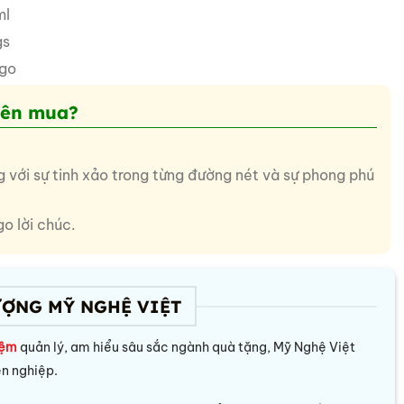
ml
gs
ogo
nên mua?
 với sự tinh xảo trong từng đường nét và sự phong phú
o lời chúc.
ƯỢNG MỸ NGHỆ VIỆT
iệm
quản lý, am hiểu sâu sắc ngành quà tặng, Mỹ Nghệ Việt
ên nghiệp.