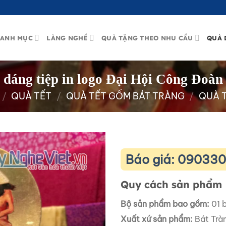
ANH MỤC
LÀNG NGHỀ
QUÀ TẶNG THEO NHU CẦU
QUÀ 
) dáng tiệp in logo Đại Hội Công Đ
/
QUÀ TẾT
/
QUÀ TẾT GỐM BÁT TRÀNG
/
QUÀ T
Báo giá: 09033
Quy cách sản phẩm
Bộ sản phẩm bao gồm:
01 
Xuất xứ sản phẩm:
Bát Trà