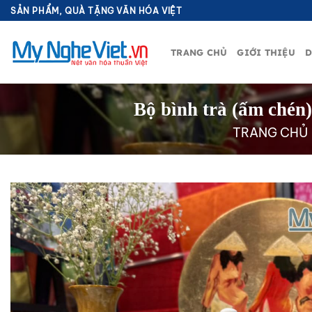
Bỏ
SẢN PHẨM, QUÀ TẶNG VĂN HÓA VIỆT
qua
nội
TRANG CHỦ
GIỚI THIỆU
D
dung
Bộ bình trà (ấm chén
TRANG CHỦ