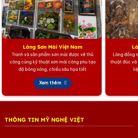
Làng Sơn Mài Việt Nam
Là
Tranh và sản phẩm sơn mài được vẽ thủ
Làng đồng n
công cùng kỹ thuật sơn mài công phu tạo
thuật đúc và
độ bóng sáng, chiều sâu họa tiết
li
Xem thêm
THÔNG TIN MỸ NGHỆ VIỆT