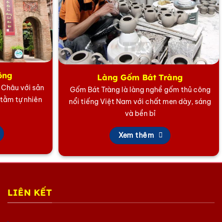
ông
Làng Gốm Bát Tràng
5 Châu với sản
Gốm Bát Tràng là làng nghề gốm thủ công
 tằm tự nhiên
nổi tiếng Việt Nam với chất men dày, sáng
và bền bỉ
Xem thêm
LIÊN KẾT