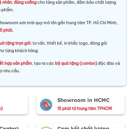
ệ nhân, đúng xưởng
cho từng sản phẩm, đảm bảo chất lượng
n phẩm.
howroom sơn mài quy mô lớn gần trung tâm TP. Hồ Chí Minh,
5 phút
.
uà tặng trọn gói
: tư vấn, thiết kế, in khắc logo, đóng gói
ho từng khách hàng.
ết hợp sản phẩm
, tạo ra các
bộ quà tặng (combo)
độc đáo và
i nhu cầu.
Showroom in HCMC
o)
15 phút từ trung tâm TPHCM
 Center)
Cam kết chất lượng