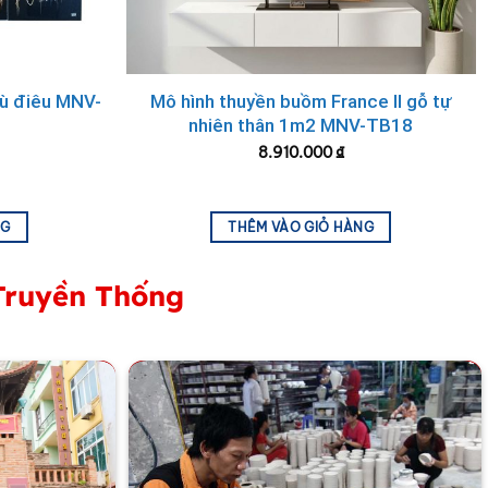
ệp lên Bộ bình trà (bình, tách hay cả đĩa lót) để tặng
m kết cung cấp sản phẩm bình trà in logo giá tốt nhất
hù điêu MNV-
Mô hình thuyền buồm France II gỗ tự
nhiên thân 1m2 MNV-TB18
8.910.000
₫
NG
THÊM VÀO GIỎ HÀNG
Truyền Thống