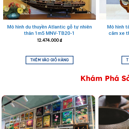
Bình trà do
Mỹ Nghệ Việt
cung cấp đảm bảo tiêu chuẩn hà
khách hàng vào các hội nghị, sự kiện hay kỷ niệm thành 
thị trường.
Mô hình du thuyền Atlantic gỗ tự nhiên
Mô hình t
thân 1m5 MNV-TB20-1
căm xe 
12.474.000
₫
THÊM VÀO GIỎ HÀNG
T
Khám Phá Sả