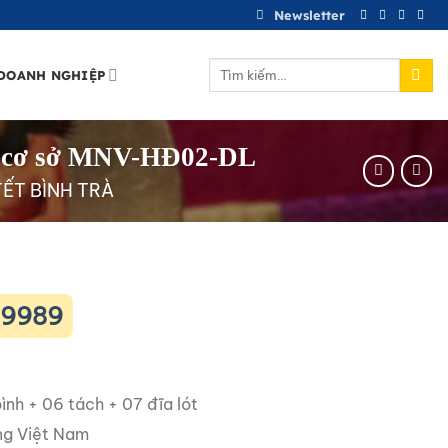
Newsletter
Tìm
DOANH NGHIỆP
kiếm:
oàn cơ sở MNV-HĐ02-DL
ẾT BÌNH TRÀ
09989
bình + 06 tách + 07 đĩa lót
ng Việt Nam