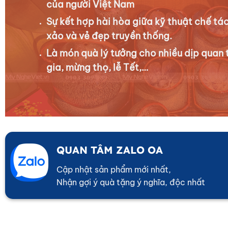
của người Việt Nam
Sự kết hợp hài hòa giữa kỹ thuật chế tác
xảo và vẻ đẹp truyền thống.
Là món quà lý tưởng cho nhiều dịp quan 
gia, mừng thọ, lễ Tết,…
QUAN TÂM ZALO OA
Cập nhật sản phẩm mới nhất,
Nhận gợi ý quà tặng ý nghĩa, độc nhất