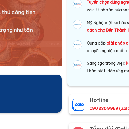
Tuyển chọn đúng ngh
và sự tinh xảo của sả
 thủ công tinh
Mỹ Nghệ Việt sở hữu s
trọng như tân
cách chợ Bến Thành 1
Cung cấp
giải pháp q
chuyên nghiệp nhất c
Sáng tạo trong việc
k
khác biệt, đáp ứng mọ
Hotline
090 330 9989 (Zal
Tổng đài (Call