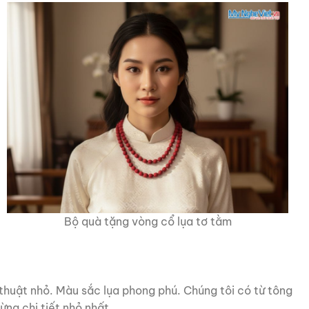
Bộ quà tặng vòng cổ lụa tơ tằm
huật nhỏ. Màu sắc lụa phong phú. Chúng tôi có từ tông
ng chi tiết nhỏ nhất.