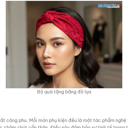
Bộ quà tặng băng đô lụa
ất công phu. Mỗi món phụ kiện đều là một tác phẩm nghệ t
chăm chút cẩn thận. Điều này đảm bảo sự tinh tế trong từ