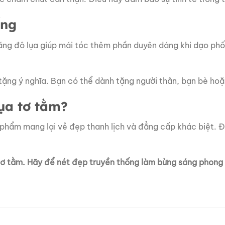
ống
ng đô lụa giúp mái tóc thêm phần duyên dáng khi dạo phố
tặng ý nghĩa. Bạn có thể dành tặng người thân, bạn bè hoặ
ụa tơ tằm?
ản phẩm mang lại vẻ đẹp thanh lịch và đẳng cấp khác biệt. 
tơ tằm. Hãy để nét đẹp truyền thống làm bừng sáng phong