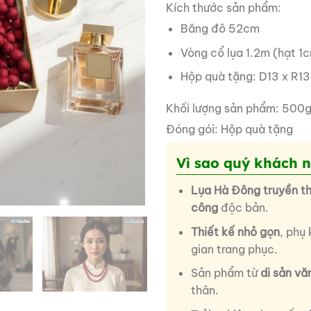
Kích thước sản phẩm:
Băng đô 52cm
Vòng cổ lụa 1.2m (hạt 1
Hộp quà tặng: D13 x R13
Khối lượng sản phẩm: 500g
Đóng gói: Hộp quà tặng
Vì sao quý khách 
Lụa Hà Đông truyền t
công
độc bản.
Thiết kế nhỏ gọn
, phụ
gian trang phục.
Sản phẩm từ
di sản vă
thân.