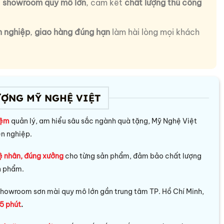
i
showroom quy mô lớn
, cam kết
chất lượng thủ công
n nghiệp
,
giao hàng đúng hạn
làm hài lòng mọi khách
ƯỢNG MỸ NGHỆ VIỆT
iệm
quản lý, am hiểu sâu sắc ngành quà tặng, Mỹ Nghệ Việt
ên nghiệp.
ệ nhân, đúng xưởng
cho từng sản phẩm, đảm bảo chất lượng
n phẩm.
howroom sơn mài quy mô lớn gần trung tâm TP. Hồ Chí Minh,
5 phút
.