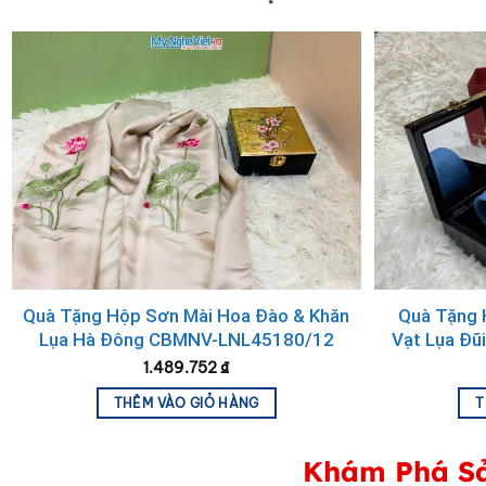
Quà Tặng Hộp Sơn Mài Hoa Đào & Khăn
Quà Tặng 
Lụa Hà Đông CBMNV-LNL45180/12
Vạt Lụa Đ
1.489.752
₫
THÊM VÀO GIỎ HÀNG
T
Khám Phá Sả