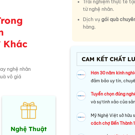
Trải nghiệm thực tế tạ
từ nghệ nhân.
Trong
Dịch vụ
gói quà chuyê
hàng.
m
ự Khác
CAM KẾT CHẤT L
tay nghệ nhân
Hơn 30 năm kinh ngh
quà vô giá
đảm bảo uy tín, chuy
Tuyển chọn đúng ngh
và sự tinh xảo của sả
Mỹ Nghệ Việt sở hữu s
cách chợ Bến Thành 1
Nghệ Thuật