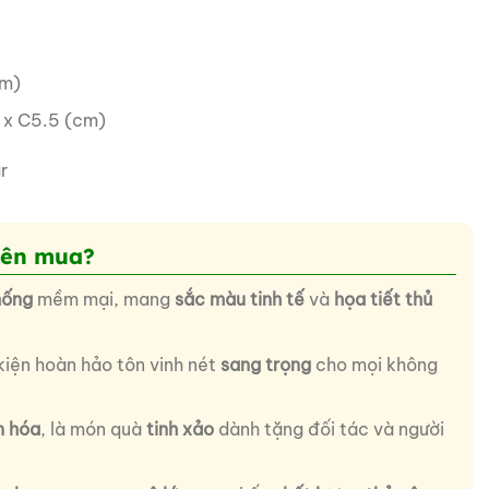
cm)
 x C5.5 (cm)
r
nên mua?
hống
mềm mại, mang
sắc màu tinh tế
và
họa tiết thủ
 kiện hoàn hảo tôn vinh nét
sang trọng
cho mọi không
n hóa
, là món quà
tinh xảo
dành tặng đối tác và người