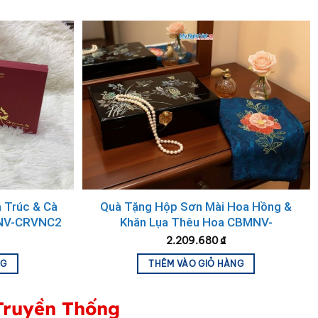
 Trúc & Cà
Quà Tặng Hộp Sơn Mài Hoa Hồng &
MNV-CRVNC2
Khăn Lụa Thêu Hoa CBMNV-
LNL45180.1
2.209.680
₫
NG
THÊM VÀO GIỎ HÀNG
Truyền Thống