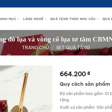
ANH MỤC
LÀNG NGHỀ
QUÀ TẶNG THEO NHU CẦU
QUÀ 
ăng đô lụa và vòng cổ lụa tơ tằm C
TRANG CHỦ
/
SET QUÀ TẶNG
664.200
₫
Quy cách sản phẩm
Bộ sản phẩm bao gồm: 01 bă
tặng
Xuất xứ sản phẩm: Sản ph