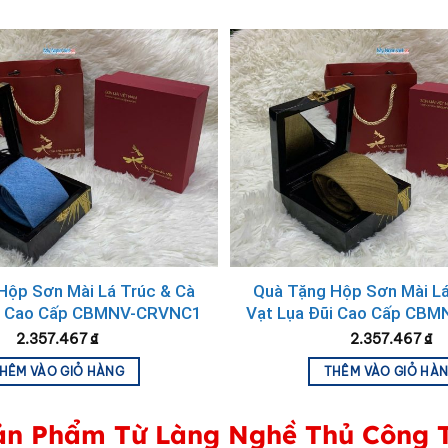
Hộp Sơn Mài Lá Trúc & Cà
Quà Tặng Hộp Sơn Mài Lá
ũi Cao Cấp CBMNV-CRVNC1
Vạt Lụa Đũi Cao Cấp CB
2.357.467
₫
2.357.467
₫
HÊM VÀO GIỎ HÀNG
THÊM VÀO GIỎ HÀ
n Phẩm Từ Làng Nghề Thủ Công 