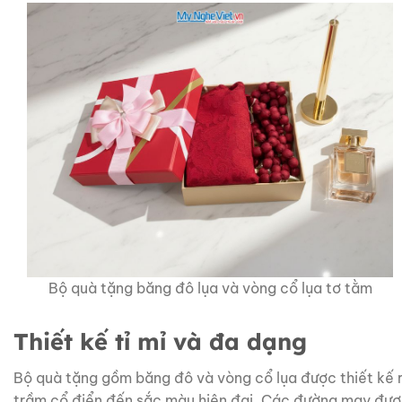
Bộ quà tặng băng đô lụa và vòng cổ lụa tơ tằm
Thiết kế tỉ mỉ và đa dạng
Bộ quà tặng gồm băng đô và vòng cổ lụa được thiết kế r
trầm cổ điển đến sắc màu hiện đại. Các đường may được 