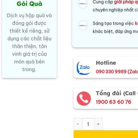
Cung cấp
giải pháp q
Gói Quà
chuyên nghiệp nhất c
Dịch vụ hộp quà và
đóng gói được
Sáng tạo trong việc
k
thiết kế riêng, sử
khác biệt, đáp ứng mọ
dụng các chất liệu
thân thiện, tôn
vinh giá trị của
món quà bên
Hotline
trong.
090 330 9989 (Zal
Tổng đài (Call
1900 63 60 76
Bộ quà tặng băng đô lụa và v