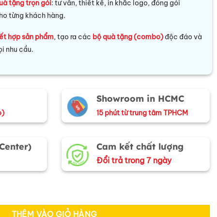
uà tặng trọn gói
: tư vấn, thiết kế, in khắc logo, đóng gói
ho từng khách hàng.
ết hợp sản phẩm
, tạo ra các
bộ quà tặng (combo)
độc đáo và
i nhu cầu.
Showroom in HCMC
o)
15 phút từ trung tâm TPHCM
 Center)
Cam kết chất lượng
Đổi trả trong 7 ngày
òng cổ lụa tơ tằm CBMNV-VHLNC01/5 số lượng
THÊM VÀO GIỎ HÀNG