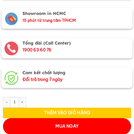
Showroom in HCMC
15 phút từ trung tâm TPHCM
Tổng đài (Call Center)
1900 63 60 76
Cam kết chất lượng
Đổi trả trong 7 ngày
Bộ quà tặng băng đô lụa và vòng cổ lụa tơ tằm CBMNV-VHLNC02/1 số
THÊM VÀO GIỎ HÀNG
MUA NGAY