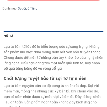
Danh mục:
Set Quà Tặng
MÔ TẢ
Lụa tơ tằm từ lâu đã là biểu tượng của sự sang trọng. Những
sản phẩm lụa Việt Nam mang đậm nét văn hóa truyền thống.
Chúng được dệt nên từ những bàn tay khéo léo của nghệ nhân
làng nghề. Nếu bạn đang tìm một món quà tinh tế, hãy chọn
bộ quà tặng băng đô và vòng cổ lụa
.
Chất lượng tuyệt hảo từ sợi tơ tự nhiên
Lụa tơ tằm nguyên bản có độ bóng tự nhiên rất đẹp. Sợi vải
mềm mại, mỏng nhẹ nhưng cực kỳ bền bỉ. Khi chạm vào da,
bạn sẽ cảm nhận được sự mát rượi và êm ái. Đây là loại chất
liệu an toàn. Sản phẩm hoàn toàn không gây kích ứng cho