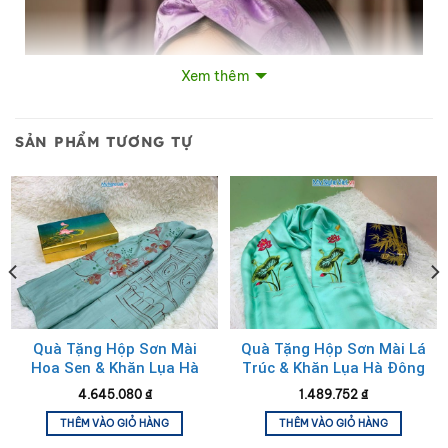
Xem thêm
SẢN PHẨM TƯƠNG TỰ
Bộ quà tặng băng đô lụa và vòng cổ lụa tơ tằm
Quà Tặng Hộp Sơn Mài
Quà Tặng Hộp Sơn Mài Lá
Hoa Sen & Khăn Lụa Hà
Trúc & Khăn Lụa Hà Đông
Đông Cao Cấp
CBMNV-LNL45180/17
4.645.080
₫
1.489.752
₫
CBPT70180T3-1
THÊM VÀO GIỎ HÀNG
THÊM VÀO GIỎ HÀNG