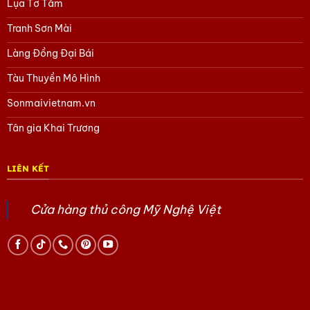
Lụa Tơ Tằm
Tranh Sơn Mài
Làng Đồng Đại Bái
Tàu Thuyền Mô Hình
Sonmaivietnam.vn
Tân gia Khai Trương
LIÊN KẾT
Cửa hàng thủ công Mỹ Nghệ Việt