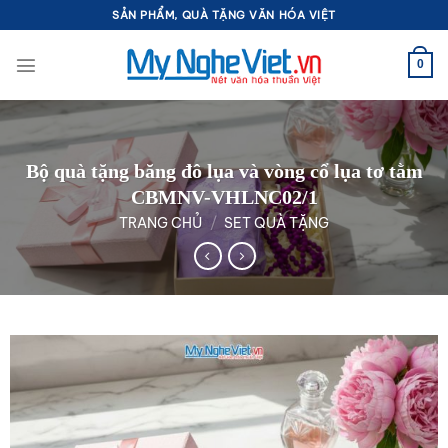
Bỏ
SẢN PHẨM, QUÀ TẶNG VĂN HÓA VIỆT
qua
nội
0
dung
Bộ quà tặng băng đô lụa và vòng cổ lụa tơ tằm
CBMNV-VHLNC02/1
TRANG CHỦ
/
SET QUÀ TẶNG