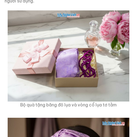
người sử dụng.
Bộ quà tặng băng đô lụa và vòng cổ lụa tơ tằm