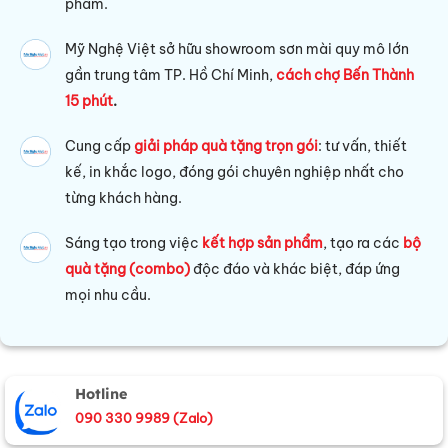
phẩm.
Mỹ Nghệ Việt sở hữu s
howroom sơn mài quy mô lớn
gần trung tâm TP. Hồ Chí Minh,
cách chợ Bến Thành
15 phút
.
Cung cấp
giải pháp quà tặng trọn gói
: tư vấn, thiết
kế, in khắc logo, đóng gói chuyên nghiệp nhất cho
từng khách hàng.
Sáng tạo trong việc
kết hợp sản phẩm
, tạo ra các
bộ
quà tặng (combo)
độc đáo và khác biệt, đáp ứng
mọi nhu cầu.
Hotline
090 330 9989 (Zalo)