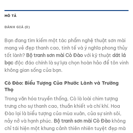
MÔ TẢ
ĐÁNH GIÁ (0)
Bạn đang tìm kiếm một tác phẩm nghệ thuật sơn mài
mang vẻ đẹp thanh cao, tinh tế và ý nghĩa phong thủy
tốt lành?
Bộ tranh sơn mài Cò Đào
với kỹ thuật
dát lá
bạc
độc đáo chính là sự lựa chọn hoàn hảo để tôn vinh
không gian sống của bạn.
Cò Đào: Biểu Tượng Của Phước Lành và Trường
Thọ
Trong văn hóa truyền thống, Cò là loài chim tượng
trưng cho sự thanh cao, thuần khiết và chí khí. Hoa
Đào lại là biểu tượng của mùa xuân, của sự sinh sôi,
nảy nở và hạnh phúc.
Bộ tranh sơn mài Cò Đào
không
chỉ tái hiện một khung cảnh thiên nhiên tuyệt đẹp mà