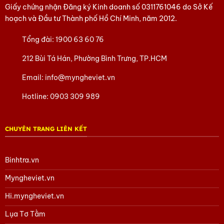
Giấy chứng nhận Đăng ký Kinh doanh số
0311761046
do Sở Kế
Liên hệ đặt hàng theo yêu cầu!
hoạch và Đầu tư Thành phố Hồ Chí Minh, năm 2012.
Hãy nhanh tay nhắn cho chúng tôi qua số
Tổng đài:
1900 63 60 76
0902.409.089 – Ms Huyền hoặc 0903.754.715 – Ms
Phượng
212 Bùi Tá Hán, Phường Bình Trưng, TP.HCM
Để chúng tôi hỗ trợ thêm các thắc mắc của bạn nhé.
Email:
info@myngheviet.vn
Tham khảo các sản phẩm Sơn Mài khác
tại đây
Hotline:
0903 309 989
Tham khảo các sản phẩm Bình trà
tại đây
Tham khảo các sản phẩm của Mỹ Nghệ Việt
tại đây
CHUYÊN TRANG LIÊN KẾT
Tham khảo các sản phẩm Tàu thuyền Mô hình
tại
Binhtra.vn
đây
Myngheviet.vn
Tham khảo các sản phẩm Làng Đồng Đại Bái
tại đây
Hi.myngheviet.vn
Tham khảo các sản phẩm quà Doanh Nghiệp khác
tại đây
Lụa Tơ Tằm