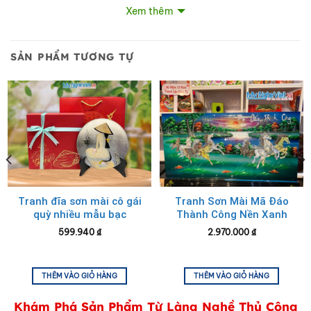
Xem thêm
SẢN PHẨM TƯƠNG TỰ
Tranh đĩa sơn mài cô gái
Tranh Sơn Mài Mã Đáo
Bộ Tranh Sơn Mài Cò Đào Dát Lá Bạc
quỳ nhiều mẫu bạc
Thành Công Nền Xanh
D25cm TD25-Q + Hộp Cao
không khung
599.940
₫
2.970.000
₫
Cấp
THÊM VÀO GIỎ HÀNG
THÊM VÀO GIỎ HÀNG
Khám Phá Sản Phẩm Từ Làng Nghề Thủ Công