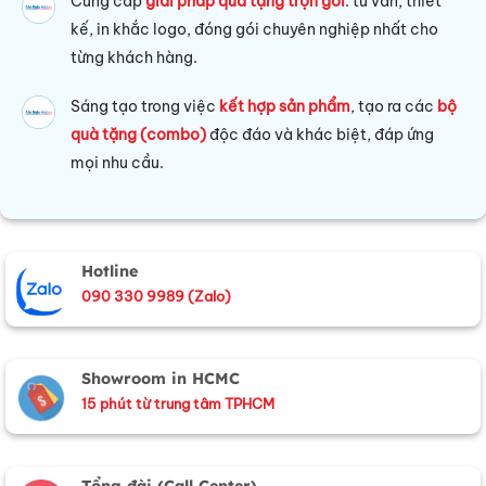
Cung cấp
giải pháp quà tặng trọn gói
: tư vấn, thiết
kế, in khắc logo, đóng gói chuyên nghiệp nhất cho
từng khách hàng.
Sáng tạo trong việc
kết hợp sản phẩm
, tạo ra các
bộ
quà tặng (combo)
độc đáo và khác biệt, đáp ứng
mọi nhu cầu.
Hotline
090 330 9989 (Zalo)
Showroom in HCMC
15 phút từ trung tâm TPHCM
Tổng đài (Call Center)