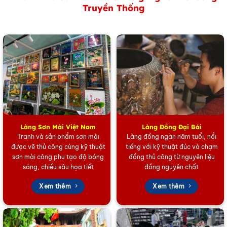
Truyền Thống
Bộ Tranh Sơn Mài Cò Đào Dát Lá Bạc
Làng Sơn Mài Việt Nam
Làng Đồng Đại Bái
Sắc Bạc Tinh Tế – Vẻ Đẹp Trang Nhã Vượt Thời
Tranh và sản phẩm sơn mài
Làng đồng ngàn năm tuổi, nổi
Gian
được vẽ thủ công cùng kỹ thuật
tiếng với kỹ thuật đúc và chạm
sơn mài công phu tạo độ bóng
đồng thủ công từ nguyên liệu
Kỹ thuật
dát lá
bạc
trong tranh sơn mài tạo ra một bề
sáng, chiều sâu họa tiết
đồng nguyên chất
mặt lấp lánh, nhưng không quá rực rỡ như vàng, mang
đến sự sang trọng, nhã nhặn và chiều sâu cho tác
Xem thêm
Xem thêm
phẩm. Màu bạc kết hợp hài hòa với các màu sắc tươi
tắn của hoa đào và nét uyển chuyển của đàn cò, tạo
nên một tổng thể hài hòa, mát mắt và rất thư thái. Vẻ