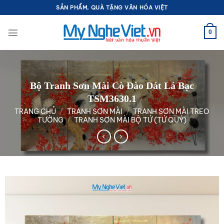
Bỏ
SẢN PHẨM, QUÀ TẶNG VĂN HÓA VIỆT
qua
nội
0
dung
Bộ Tranh Sơn Mài Cò Đào Dát Lá Bạc
TSM3630.1
TRANG CHỦ
/
TRANH SƠN MÀI
/
TRANH SƠN MÀI TREO
TƯỜNG
/
TRANH SƠN MÀI BỘ TỨ (TỨ QUÝ)