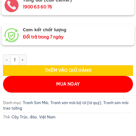
1900 63 60 76
Cam kết chất lượng
Đổi trả trong 7 ngày
Bộ Tranh Sơn Mài Cò Đào Dát Lá Bạc TSM3630.1 số lượng
THÊM VÀO GIỎ HÀNG
MUA NGAY
Danh mục:
Tranh Sơn Mài
,
Tranh sơn mài bộ tứ (tứ quý)
,
Tranh sơn mài
treo tường
Thẻ:
Cây Trúc
,
đào
,
Việt Nam