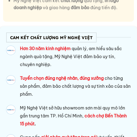
Mỹ Nghệ Việt cam kết
chất lượng
quà tặng,
in
logo
doanh nghiệp
và giao hàng
đảm bảo
đúng tiến độ.
CAM KẾT CHẤT LƯỢNG MỸ NGHỆ VIỆT
Hơn 30 năm kinh nghiệm
quản lý, am hiểu sâu sắc
ngành quà tặng, Mỹ Nghệ Việt đảm bảo uy tín,
chuyên nghiệp.
Tuyển chọn đúng nghệ nhân, đúng xưởng
cho từng
sản phẩm, đảm bảo chất lượng và sự tinh xảo của sản
phẩm.
Mỹ Nghệ Việt sở hữu s
howroom sơn mài quy mô lớn
gần trung tâm TP. Hồ Chí Minh,
cách chợ Bến Thành
15 phút
.