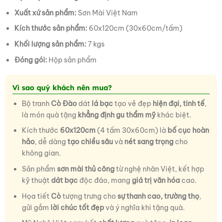
Xuất xứ sản phẩm:
Sơn Mài Việt Nam
Kích thước sản phẩm:
60x120cm (30x60cm/tấm)
Khối lượng sản phẩm:
7 kgs
Đóng gói:
Hộp sản phẩm
Vì sao quý khách nên mua?
Bộ tranh
Cò Đào
dát
lá bạc
tạo vẻ đẹp
hiện đại, tinh tế
,
là món quà tặng
khẳng định gu thẩm mỹ
khác biệt.
Kích thước
60x120cm
(4 tấm 30x60cm) là
bố cục hoàn
hảo
, dễ dàng
tạo chiều sâu
và
nét sang trọng
cho
không gian.
Sản phẩm
sơn mài thủ công
từ nghệ nhân Việt, kết hợp
kỹ thuật
dát bạc
độc đáo, mang
giá trị văn hóa
cao.
Họa tiết
Cò
tượng trưng cho
sự thanh cao, trường thọ
,
gửi gắm
lời chúc tốt đẹp
và ý nghĩa khi tặng quà.