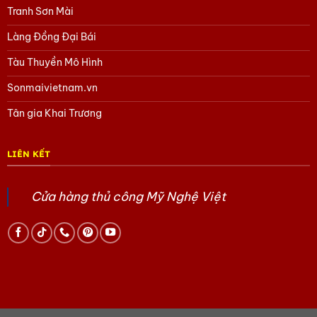
Tham khảo các sản phẩm Quà tặng lụa Hà Đông
tại
Tranh Sơn Mài
đây
Làng Đồng Đại Bái
Hoặc trang Facebook của chúng tôi
tại đây.
Tàu Thuyền Mô Hình
Sonmaivietnam.vn
Tân gia Khai Trương
LIÊN KẾT
Cửa hàng thủ công Mỹ Nghệ Việt