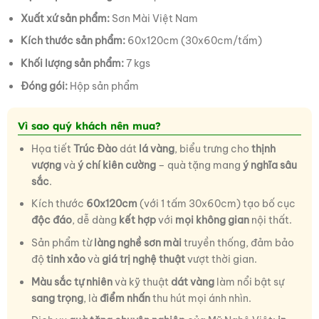
Xuất xứ sản phẩm:
Sơn Mài Việt Nam
Kích thước sản phẩm:
60x120cm (30x60cm/tấm)
Khối lượng sản phẩm:
7 kgs
Đóng gói:
Hộp sản phẩm
Vì sao quý khách nên mua?
Họa tiết
Trúc Đào
dát
lá vàng
, biểu trưng cho
thịnh
vượng
và
ý chí kiên cường
– quà tặng mang
ý nghĩa
sâu
sắc
.
Kích thước
60x120cm
(với 1 tấm 30x60cm) tạo bố cục
độc đáo
, dễ dàng
kết hợp
với
mọi không gian
nội thất.
Sản phẩm từ
làng nghề sơn mài
truyền thống, đảm bảo
độ
tinh xảo
và
giá trị nghệ thuật
vượt thời gian.
Màu sắc tự nhiên
và kỹ thuật
dát vàng
làm nổi bật sự
sang trọng
, là
điểm nhấn
thu hút mọi ánh nhìn.