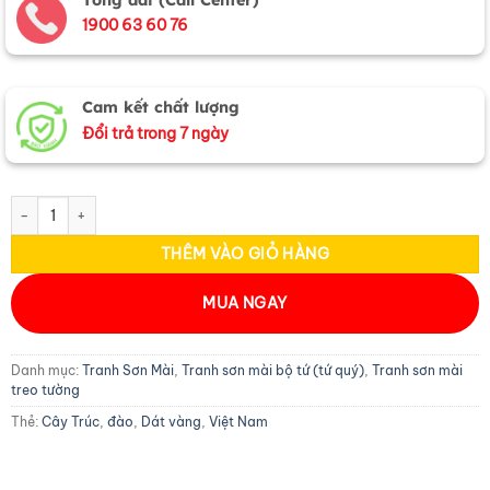
1900 63 60 76
Cam kết chất lượng
Đổi trả trong 7 ngày
Bộ tranh sơn mài trúc đào dát lá vàng TSM3630.2 số lượng
THÊM VÀO GIỎ HÀNG
MUA NGAY
Danh mục:
Tranh Sơn Mài
,
Tranh sơn mài bộ tứ (tứ quý)
,
Tranh sơn mài
treo tường
Thẻ:
Cây Trúc
,
đào
,
Dát vàng
,
Việt Nam