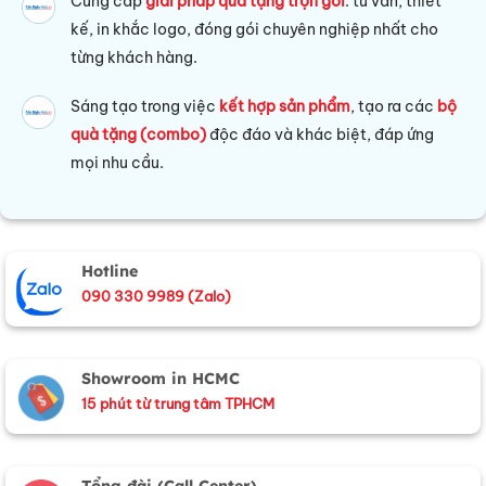
Cung cấp
giải pháp quà tặng trọn gói
: tư vấn, thiết
kế, in khắc logo, đóng gói chuyên nghiệp nhất cho
từng khách hàng.
Sáng tạo trong việc
kết hợp sản phẩm
, tạo ra các
bộ
quà tặng (combo)
độc đáo và khác biệt, đáp ứng
mọi nhu cầu.
Hotline
090 330 9989 (Zalo)
Showroom in HCMC
15 phút từ trung tâm TPHCM
Tổng đài (Call Center)