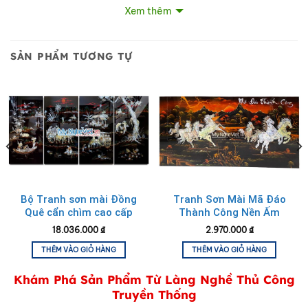
Xem thêm
SẢN PHẨM TƯƠNG TỰ
Bộ tranh sơn mài trúc đào dát lá vàng
Bộ Tranh sơn mài Đồng
Tranh Sơn Mài Mã Đáo
Quê cẩn chìm cao cấp
Thành Công Nền Ấm
MNV-TSM612-1
không khung
18.036.000
₫
2.970.000
₫
THÊM VÀO GIỎ HÀNG
THÊM VÀO GIỎ HÀNG
Khám Phá Sản Phẩm Từ Làng Nghề Thủ Công
Truyền Thống