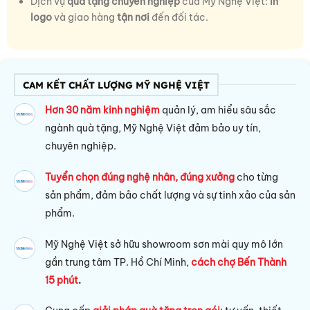
Dịch vụ
quà tặng chuyên nghiệp
của Mỹ Nghệ Việt:
in
logo
và giao hàng
tận nơi
đến đối tác.
CAM KẾT CHẤT LƯỢNG MỸ NGHỆ VIỆT
Hơn 30 năm kinh nghiệm
quản lý, am hiểu sâu sắc
ngành quà tặng, Mỹ Nghệ Việt đảm bảo uy tín,
chuyên nghiệp.
Tuyển chọn đúng nghệ nhân, đúng xưởng
cho từng
sản phẩm, đảm bảo chất lượng và sự tinh xảo của sản
phẩm.
Mỹ Nghệ Việt sở hữu s
howroom sơn mài quy mô lớn
gần trung tâm TP. Hồ Chí Minh,
cách chợ Bến Thành
15 phút
.