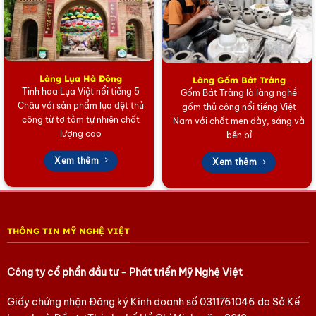
Chất Lượng Thủ Công Đỉnh Cao
Được chế tác từ kỹ thuật sơn mài truyền thống, mỗi
chi tiết của bộ tranh đều được nghệ nhân thực hiện
thủ công tỉ mỉ qua nhiều công đoạn phức tạp. Chất
Làng Lụa Hà Đông
Làng Gốm Bát Tràng
liệu sơn ta và kỹ thuật dát vàng, cẩn vỏ trứng hoặc vỏ
Tinh hoa Lụa Việt nổi tiếng 5
Gốm Bát Tràng là làng nghề
ốc tạo nên độ bền vĩnh cửu, độ sâu và ánh kim lấp
Châu với sản phẩm lụa dệt thủ
gốm thủ công nổi tiếng Việt
lánh độc đáo cho tác phẩm.
công từ tơ tằm tự nhiên chất
Nam với chất men dày, sáng và
lượng cao
bền bỉ
Hãy sở hữu ngay bộ tranh sơn mài Trúc Đào nền vàng
Xem thêm
Xem thêm
để không chỉ làm đẹp không gian mà còn mang lại
may mắn, thịnh vượng cho ngôi nhà của bạn.
Xem thêm mẫu mã tại Showroom:
212 Bùi Tá Hán,
Phường Bình Trưng, TP. Hồ Chí Minh.
THÔNG TIN MỸ NGHỆ VIỆT
Liên hệ đặt hàng theo yêu cầu!
Công ty cổ phẩn đầu tư - Phát triển Mỹ Nghệ Việt
Hãy nhanh tay nhắn cho chúng tôi qua số
Giấy chứng nhận Đăng ký Kinh doanh số
0311761046
do Sở Kế
0902.409.089 – Ms Huyền hoặc 0903.754.715 – Ms