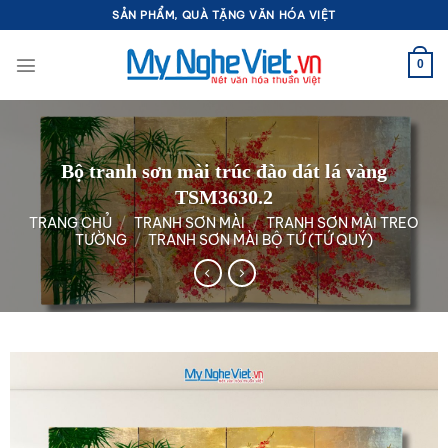
Bỏ
SẢN PHẨM, QUÀ TẶNG VĂN HÓA VIỆT
qua
nội
0
dung
Bộ tranh sơn mài trúc đào dát lá vàng
TSM3630.2
TRANG CHỦ
/
TRANH SƠN MÀI
/
TRANH SƠN MÀI TREO
TƯỜNG
/
TRANH SƠN MÀI BỘ TỨ (TỨ QUÝ)