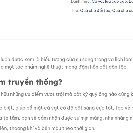
Danh mục:
Cà vạt lụa cao cấp
,
L
Thẻ:
Quà cho đối tác
,
Quà cho d
luôn được xem là biểu tượng của sự sang trọng và lịch lã
 là một tác phẩm nghệ thuật mang đậm hồn cốt dân tộc.
ằm truyền thống?
 hữu những ưu điểm vượt trội mà bất kỳ quý ông nào cũng 
c biệt, giúp bề mặt cà vạt có độ bắt sáng cực tốt, tạo vẻ
ụa tơ tằm
, bạn sẽ cảm nhận được sự mịn màng, nhẹ nhàng n
iên, thoáng khí và bền màu theo thời gian.