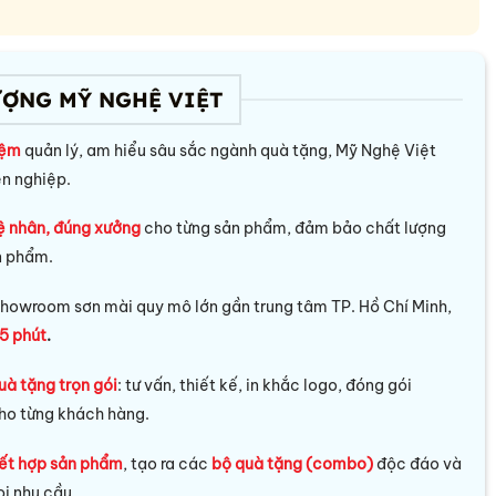
ƯỢNG MỸ NGHỆ VIỆT
iệm
quản lý, am hiểu sâu sắc ngành quà tặng, Mỹ Nghệ Việt
ên nghiệp.
ệ nhân, đúng xưởng
cho từng sản phẩm, đảm bảo chất lượng
n phẩm.
howroom sơn mài quy mô lớn gần trung tâm TP. Hồ Chí Minh,
5 phút
.
uà tặng trọn gói
: tư vấn, thiết kế, in khắc logo, đóng gói
ho từng khách hàng.
ết hợp sản phẩm
, tạo ra các
bộ quà tặng (combo)
độc đáo và
i nhu cầu.