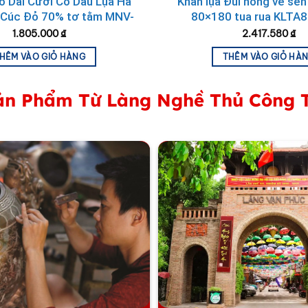
o Dài Cưới Cô Dâu Lụa Hà
Khăn lụa Đũi hồng vẽ sen
Cúc Đỏ 70% tơ tằm MNV-
80×180 tua rua KLTA
KGHC08
1.805.000
₫
2.417.580
₫
HÊM VÀO GIỎ HÀNG
THÊM VÀO GIỎ HÀ
n Phẩm Từ Làng Nghề Thủ Công 