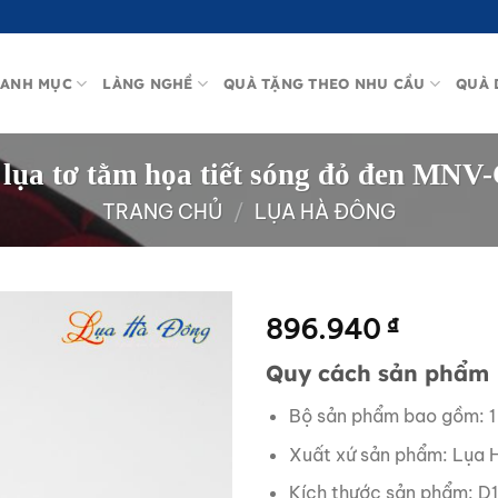
ANH MỤC
LÀNG NGHỀ
QUÀ TẶNG THEO NHU CẦU
QUÀ 
 lụa tơ tằm họa tiết sóng đỏ đen MN
TRANG CHỦ
/
LỤA HÀ ĐÔNG
896.940
₫
Quy cách sản phẩm
Bộ sản phẩm bao gồm: 1
Xuất xứ sản phẩm: Lụa 
Kích thước sản phẩm: D