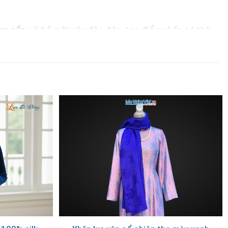
cao cấp
với bề mặt vân độc đáo, tạo điểm nhấn cá tính
cam kết về chất lượng và giá trị văn hóa bền vững.
ông đẳng cấp!