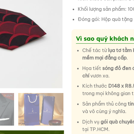
Khối lượng sản phẩm: 10
Đóng gói: Hộp quà tặng
Vì sao quý khách 
Chế tác từ
lụa tơ tằm
mềm mại đẳng cấp
.
Họa tiết
sóng đỏ đen đ
chí
vươn xa.
Kích thước
D148 x R8
trong mọi không gian t
Sản phẩm thủ công
ti
và vô cùng ý nghĩa.
Dịch vụ
gói quà chuyê
tại TP.HCM.