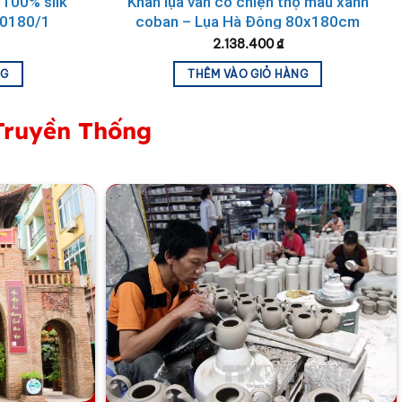
 100% silk
Khăn lụa vân cổ chiện thọ màu xanh
80180/1
coban – Lụa Hà Đông 80x180cm
KLNL89-3
2.138.400
₫
NG
THÊM VÀO GIỎ HÀNG
Truyền Thống