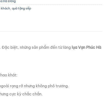
ụa Hà Đông
u khách
,
quà tặng sếp
m. Đặc biệt, những sản phẩm đến từ làng
lụa Vạn Phúc Hà
khao khát:
 ngoài rạng rỡ nhưng không phô trương.
hưng cực kỳ chắc chắn.