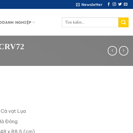
Newsletter
Tìm
DOANH NGHIỆP
kiếm:
V-CRV72
 Cà vạt Lụa
Hà Đông
148 x R8.5 (cm)