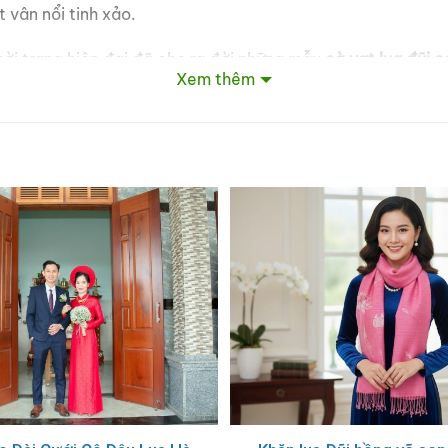
 vân nổi tinh xảo.
hời trang hiện đại đã cho ra đời những mẫu
cà vạt lụa đũi 
Xem thêm
ống
cà vạt lụa
này phù hợp cho nhiều dịp:
sự kiện cao cấp.
ài hoặc người thân.
đỉnh cao.
ng ở đâu?
chính gốc từ làng nghề Vạn Phúc. Mỗi sản phẩm là một lời 
ng cách của bạn ngay hôm nay với chiếc cà vạt lụa Hà Đ