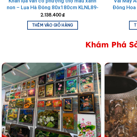
Khăn lụa vân cổ phượng thọ màu xanh
Vải May Á
non – Lụa Hà Đông 80x180cm KLNL89-
Đông Hoa 
6
2.138.400
₫
THÊM VÀO GIỎ HÀNG
T
Khám Phá Sả