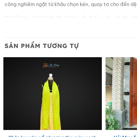
công nghiêm ngặt từ khâu chọn kén, quay tơ cho đến dệt
Sự kết hợp giữa kỹ thuật dệt truyền thống và xu hướng t
cho những bộ vest sang trọng.
Ứng dụng hoàn hảo trong cuộc s
SẢN PHẨM TƯƠNG TỰ
Nhờ thiết kế tinh tế và màu sắc đa dạng, các sản phẩm
Sử dụng trong các buổi họp quan trọng, lễ cưới hoặc 
Món quà tặng ý nghĩa dành cho sếp, đối tác nước ngo
Phụ kiện khẳng định phong thái tự tin và gu thẩm mỹ 
Mua cà vạt lụa Hà Đông chất lượ
Chúng tôi tự hào cung cấp những dòng
cà vạt lụa tơ tằm
Nâng tầm pho