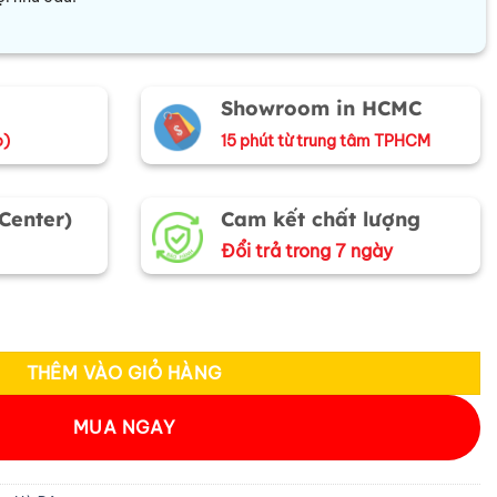
Showroom in HCMC
o)
15 phút từ trung tâm TPHCM
 Center)
Cam kết chất lượng
Đổi trả trong 7 ngày
ng đỏ đen MNV-CRV72 số lượng
THÊM VÀO GIỎ HÀNG
MUA NGAY