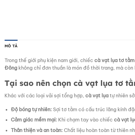
MÔ TẢ
Trong thế giới phụ kiện nam giới, chiếc
cà vạt lụa tơ tằm
Đông
không chỉ đơn thuần là món đồ thời trang, mà còn
Tại sao nên chọn cà vạt lụa tơ t
Khác với các loại vải sợi tổng hợp,
cà vạt lụa
tự nhiên sở
Độ bóng tự nhiên:
Sợi tơ tằm có cấu trúc lăng kính đặ
Cảm giác mềm mại:
Khi chạm tay vào chiếc
cà vạt l
Thân thiện và an toàn:
Chất liệu hoàn toàn từ thiên nh