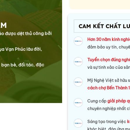
ẰM
CAM KẾT CHẤT L
xảo được dệt thủ công bởi
Hơn 30 năm kinh ngh
đảm bảo uy tín, chuy
lụa Vạn Phúc lâu đời,
Tuyển chọn đúng ngh
 bạn bè, đối tác, đặc
và sự tinh xảo của sả
Mỹ Nghệ Việt sở hữu s
cách chợ Bến Thành 1
Cung cấp
giải pháp q
chuyên nghiệp nhất c
Sáng tạo trong việc
k
khác biệt, đáp ứng mọ