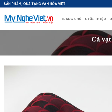
Bỏ
SẢN PHẨM, QUÀ TẶNG VĂN HÓA VIỆT
qua
nội
TRANG CHỦ
GIỚI THIỆU
D
dung
Cà vạt