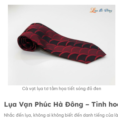
Cà vạt lụa tơ tằm họa tiết sóng đỏ đen
Lụa Vạn Phúc Hà Đông – Tinh ho
Nhắc đến lụa, không ai không biết đến danh tiếng của l