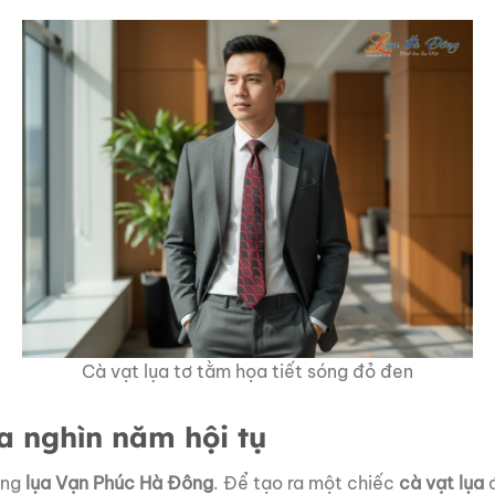
Cà vạt lụa tơ tằm họa tiết sóng đỏ đen
a nghìn năm hội tụ
àng
lụa Vạn Phúc Hà Đông
. Để tạo ra một chiếc
cà vạt lụa
đ