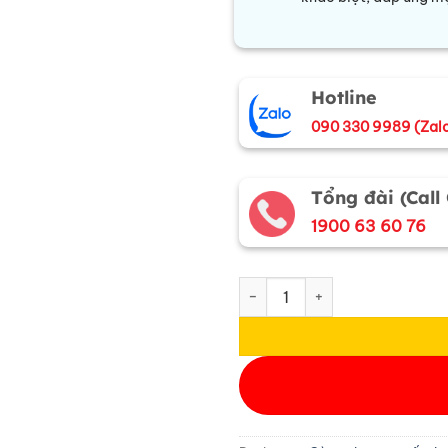
Hotline
090 330 9989 (Zal
Tổng đài (Call
1900 63 60 76
Cà vạt lụa tơ tằm họa tiết só