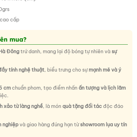
0grs
 cao cấp
nên mua?
 Hà Đông
trứ danh, mang lại độ bóng tự nhiên và
sự
ầy tính nghệ thuật
, biểu trưng cho sự
mạnh mẽ và ý
.5 cm
chuẩn phom, tạo điểm nhấn
ấn tượng và lịch lãm
iệc.
nh xảo từ làng nghề
, là món
quà tặng đối tác
độc đáo
n nghiệp
và giao hàng đúng hạn từ
showroom lụa uy tín