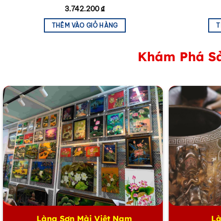
3.742.200
₫
THÊM VÀO GIỎ HÀNG
T
Khám Phá Sả
Làng Sơn Mài Việt Nam
Là