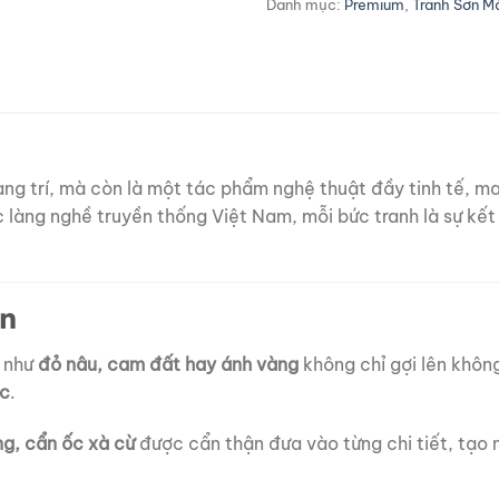
Danh mục:
Premium
,
Tranh Sơn M
rang trí, mà còn là một tác phẩm nghệ thuật đầy tinh tế,
 làng nghề truyền thống Việt Nam, mỗi bức tranh là sự kết
an
 như
đỏ nâu, cam đất hay ánh vàng
không chỉ gợi lên khôn
úc
.
ng, cẩn ốc xà cừ
được cẩn thận đưa vào từng chi tiết, tạo