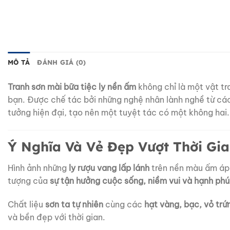
MÔ TẢ
ĐÁNH GIÁ (0)
Tranh sơn mài bữa tiệc ly nền ấm
không chỉ là một vật t
bạn. Được chế tác bởi những nghệ nhân lành nghề từ các
tưởng hiện đại, tạo nên một tuyệt tác có một không hai.
Ý Nghĩa Và Vẻ Đẹp Vượt Thời Gi
Hình ảnh những
ly rượu vang lấp lánh
trên nền màu ấm áp
tượng của
sự tận hưởng cuộc sống, niềm vui và hạnh ph
Chất liệu
sơn ta tự nhiên
cùng các
hạt vàng, bạc, vỏ trứ
và bền đẹp với thời gian.