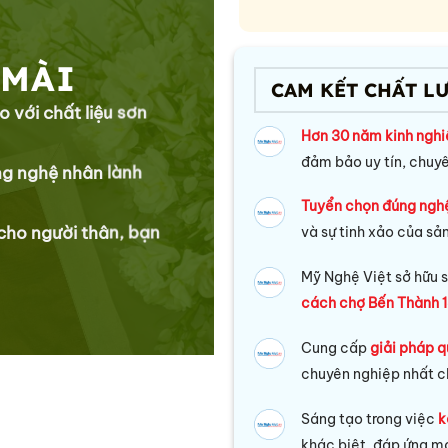
 MÀI
CAM KẾT CHẤT L
o với chất liệu sơn
Hơn 30 năm kinh ngh
đảm bảo uy tín, chuy
ng nghệ nhân lành
Tuyển chọn đúng ngh
 cho người thân, bạn
và sự tinh xảo của sả
Mỹ Nghệ Việt sở hữu s
cách chợ Bến Thành 1
Cung cấp
giải pháp q
chuyên nghiệp nhất c
Sáng tạo trong việc
k
khác biệt, đáp ứng mọ