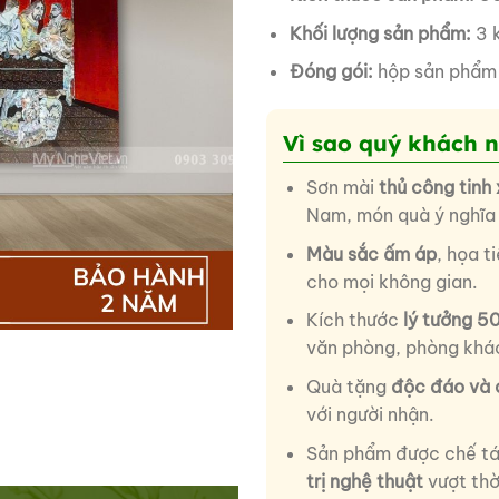
Khối lượng sản phẩm:
3 
Đóng gói:
hộp sản phẩm
Vì sao quý khách 
Sơn mài
thủ công tinh
Nam, món quà ý nghĩa 
Màu sắc ấm áp
, họa t
cho mọi không gian.
Kích thước
lý tưởng 
văn phòng, phòng kh
Quà tặng
độc đáo và 
với người nhận.
Sản phẩm được chế t
trị nghệ thuật
vượt thờ