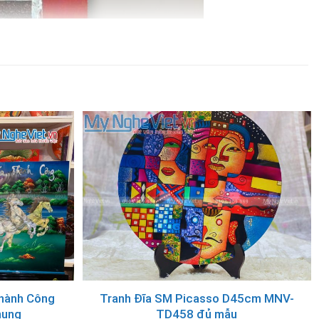
hành Công
Tranh Đĩa SM Picasso D45cm MNV-
hung
TD458 đủ mẫu