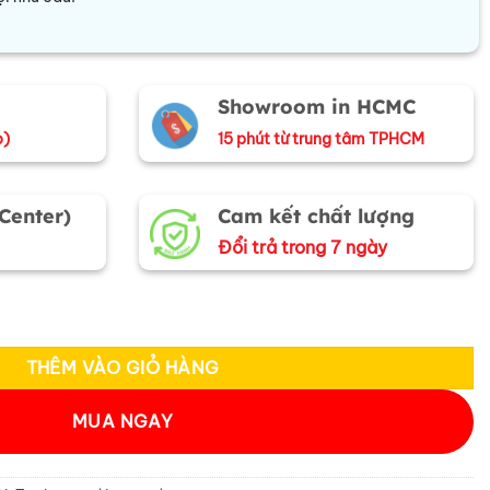
Showroom in HCMC
o)
15 phút từ trung tâm TPHCM
 Center)
Cam kết chất lượng
Đổi trả trong 7 ngày
 ấm TSM5010 số lượng
THÊM VÀO GIỎ HÀNG
MUA NGAY