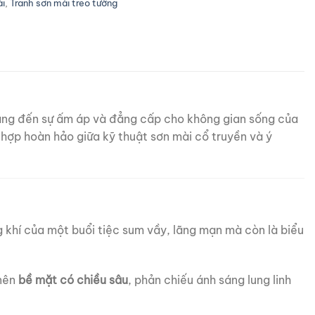
ài
,
Tranh sơn mài treo tường
 mang đến sự ấm áp và đẳng cấp cho không gian sống của
 hợp hoàn hảo giữa kỹ thuật sơn mài cổ truyền và ý
g khí của một buổi tiệc sum vầy, lãng mạn mà còn là biểu
 nên
bề mặt có chiều sâu
, phản chiếu ánh sáng lung linh