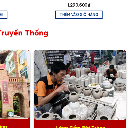
1.290.600
₫
NG
THÊM VÀO GIỎ HÀNG
Truyền Thống
ông
Làng Gốm Bát Tràng