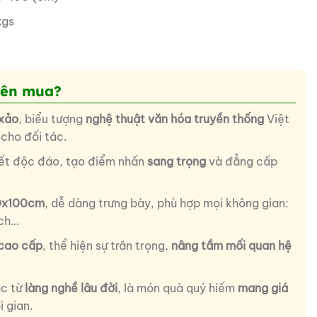
kgs
nên mua?
 xảo
, biểu tượng
nghệ thuật
văn hóa truyền thống
Việt
cho đối tác.
iết độc đáo, tạo điểm nhấn
sang trọng
và đẳng cấp
50x100cm
, dễ dàng trưng bày, phù hợp mọi không gian:
ách…
cao cấp
, thể hiện sự trân trọng,
nâng tầm mối quan hệ
ác từ
làng nghề lâu đời
, là món quà quý hiếm
mang giá
i gian.