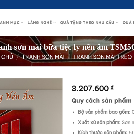
ANH MỤC
LÀNG NGHỀ
QUÀ TẶNG THEO NHU CẦU
QUÀ 
anh sơn mài bữa tiệc ly nền ấm TSM5
 CHỦ
/
TRANH SƠN MÀI
/
TRANH SƠN MÀI TREO
3.207.600
₫
Quy cách sản phẩm
Bộ sản phẩm bao gồm:
0
Xuất xứ sản phẩm:
Sơn m
Kích thước sản phẩm:
50