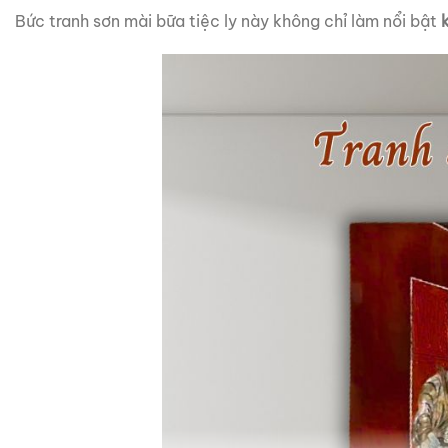
Bức tranh sơn mài bữa tiệc ly này không chỉ làm nổi bật