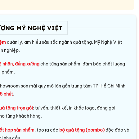
ƯỢNG MỸ NGHỆ VIỆT
iệm
quản lý, am hiểu sâu sắc ngành quà tặng, Mỹ Nghệ Việt
ên nghiệp.
ệ nhân, đúng xưởng
cho từng sản phẩm, đảm bảo chất lượng
n phẩm.
howroom sơn mài quy mô lớn gần trung tâm TP. Hồ Chí Minh,
5 phút
.
uà tặng trọn gói
: tư vấn, thiết kế, in khắc logo, đóng gói
ho từng khách hàng.
ết hợp sản phẩm
, tạo ra các
bộ quà tặng (combo)
độc đáo và
i nhu cầu.