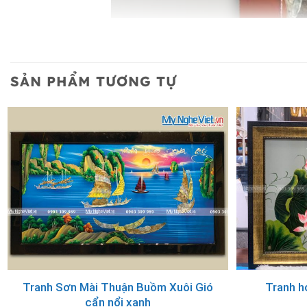
SẢN PHẨM TƯƠNG TỰ
Tranh Sơn Mài Thuận Buồm Xuôi Gió
Tranh h
cẩn nổi xanh