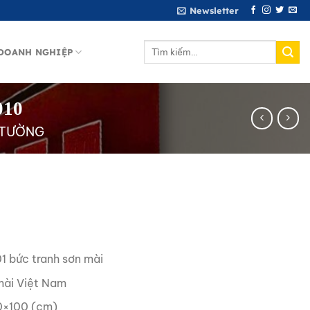
Newsletter
Tìm
DOANH NGHIỆP
kiếm:
010
 TƯỜNG
1 bức tranh sơn mài
ài Việt Nam
×100 (cm)