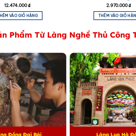
12.474.000
₫
2.970.000
₫
HÊM VÀO GIỎ HÀNG
THÊM VÀO GIỎ HÀ
n Phẩm Từ Làng Nghề Thủ Công 
ng Đồng Đại Bái
Làng Lụa Hà Đ