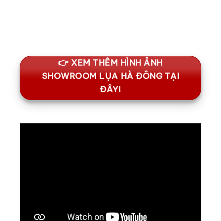
👉 XEM THÊM HÌNH ẢNH
SHOWROOM LỤA HÀ ĐÔNG TẠI
ĐÂY!