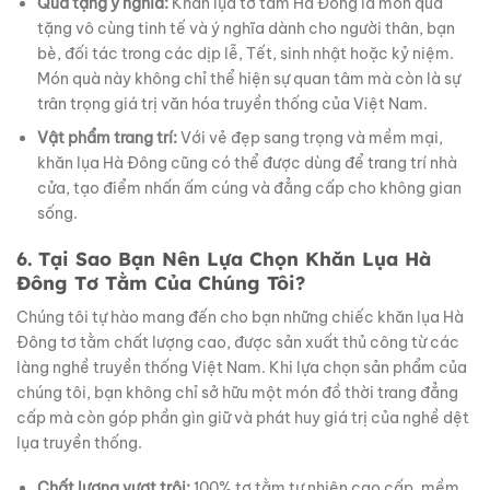
Quà tặng ý nghĩa:
Khăn lụa tơ tằm Hà Đông là món quà
tặng vô cùng tinh tế và ý nghĩa dành cho người thân, bạn
bè, đối tác trong các dịp lễ, Tết, sinh nhật hoặc kỷ niệm.
Món quà này không chỉ thể hiện sự quan tâm mà còn là sự
trân trọng giá trị văn hóa truyền thống của Việt Nam.
Vật phẩm trang trí:
Với vẻ đẹp sang trọng và mềm mại,
khăn lụa Hà Đông cũng có thể được dùng để trang trí nhà
cửa, tạo điểm nhấn ấm cúng và đẳng cấp cho không gian
sống.
6. Tại Sao Bạn Nên Lựa Chọn Khăn Lụa Hà
Đông Tơ Tằm Của Chúng Tôi?
Chúng tôi tự hào mang đến cho bạn những chiếc khăn lụa Hà
Đông tơ tằm chất lượng cao, được sản xuất thủ công từ các
làng nghề truyền thống Việt Nam. Khi lựa chọn sản phẩm của
chúng tôi, bạn không chỉ sở hữu một món đồ thời trang đẳng
cấp mà còn góp phần gìn giữ và phát huy giá trị của nghề dệt
lụa truyền thống.
Chất lượng vượt trội:
100% tơ tằm tự nhiên cao cấp, mềm