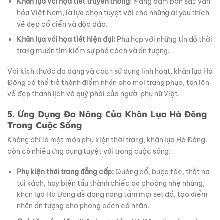
Khăn lụa với họa tiết truyền thống:
Mang đậm bản sắc văn
hóa Việt Nam, là lựa chọn tuyệt vời cho những ai yêu thích
vẻ đẹp cổ điển và độc đáo.
Khăn lụa với họa tiết hiện đại:
Phù hợp với những tín đồ thời
trang muốn tìm kiếm sự phá cách và ấn tượng.
Với kích thước đa dạng và cách sử dụng linh hoạt, khăn lụa Hà
Đông có thể trở thành điểm nhấn cho mọi trang phục, tôn lên
vẻ đẹp thanh lịch và quý phái của người phụ nữ Việt.
5. Ứng Dụng Đa Năng Của Khăn Lụa Hà Đông
Trong Cuộc Sống
Không chỉ là một món phụ kiện thời trang, khăn lụa Hà Đông
còn có nhiều ứng dụng tuyệt vời trong cuộc sống:
Phụ kiện thời trang đẳng cấp:
Quàng cổ, buộc tóc, thắt nơ
túi xách, hay biến tấu thành chiếc áo choàng nhẹ nhàng,
khăn lụa Hà Đông dễ dàng nâng tầm mọi set đồ, tạo điểm
nhấn ấn tượng cho phong cách cá nhân.