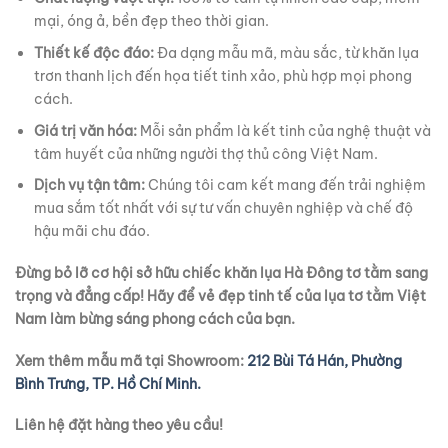
mại, óng ả, bền đẹp theo thời gian.
Thiết kế độc đáo:
Đa dạng mẫu mã, màu sắc, từ khăn lụa
trơn thanh lịch đến họa tiết tinh xảo, phù hợp mọi phong
cách.
Giá trị văn hóa:
Mỗi sản phẩm là kết tinh của nghệ thuật và
tâm huyết của những người thợ thủ công Việt Nam.
Dịch vụ tận tâm:
Chúng tôi cam kết mang đến trải nghiệm
mua sắm tốt nhất với sự tư vấn chuyên nghiệp và chế độ
hậu mãi chu đáo.
Đừng bỏ lỡ cơ hội sở hữu chiếc khăn lụa Hà Đông tơ tằm sang
trọng và đẳng cấp! Hãy để vẻ đẹp tinh tế của lụa tơ tằm Việt
Nam làm bừng sáng phong cách của bạn.
Xem thêm mẫu mã tại Showroom:
212 Bùi Tá Hán, Phường
Bình Trưng, TP. Hồ Chí Minh.
Liên hệ đặt hàng theo yêu cầu!