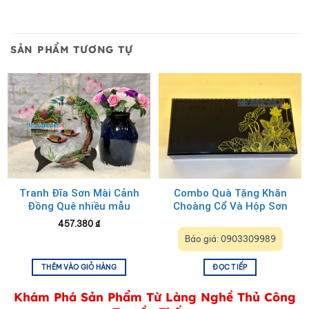
SẢN PHẨM TƯƠNG TỰ
Tranh Đĩa Sơn Mài Cảnh
Combo Quà Tặng Khăn
Đồng Quê nhiều mẫu
Choàng Cổ Và Hộp Sơn
TD25-2
Mài – Món Quà Ý Nghĩa
457.380
₫
Báo giá: 0903309989
THÊM VÀO GIỎ HÀNG
ĐỌC TIẾP
Khám Phá Sản Phẩm Từ Làng Nghề Thủ Công