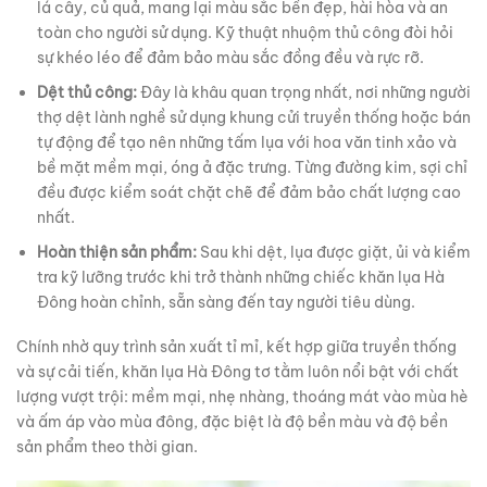
lá cây, củ quả, mang lại màu sắc bền đẹp, hài hòa và an
toàn cho người sử dụng. Kỹ thuật nhuộm thủ công đòi hỏi
sự khéo léo để đảm bảo màu sắc đồng đều và rực rỡ.
Dệt thủ công:
Đây là khâu quan trọng nhất, nơi những người
thợ dệt lành nghề sử dụng khung cửi truyền thống hoặc bán
tự động để tạo nên những tấm lụa với hoa văn tinh xảo và
bề mặt mềm mại, óng ả đặc trưng. Từng đường kim, sợi chỉ
đều được kiểm soát chặt chẽ để đảm bảo chất lượng cao
nhất.
Hoàn thiện sản phẩm:
Sau khi dệt, lụa được giặt, ủi và kiểm
tra kỹ lưỡng trước khi trở thành những chiếc khăn lụa Hà
Đông hoàn chỉnh, sẵn sàng đến tay người tiêu dùng.
Chính nhờ quy trình sản xuất tỉ mỉ, kết hợp giữa truyền thống
và sự cải tiến, khăn lụa Hà Đông tơ tằm luôn nổi bật với chất
lượng vượt trội: mềm mại, nhẹ nhàng, thoáng mát vào mùa hè
và ấm áp vào mùa đông, đặc biệt là độ bền màu và độ bền
sản phẩm theo thời gian.