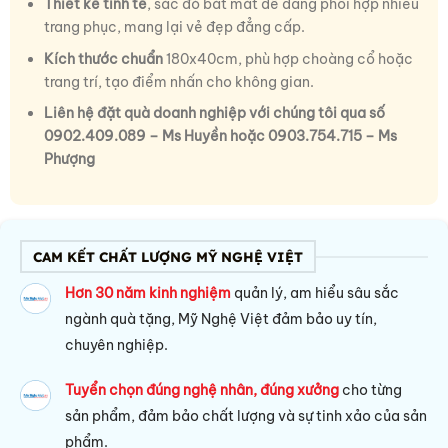
Thiết kế tinh tế
, sắc đỏ bắt mắt dễ dàng phối hợp nhiều
trang phục, mang lại vẻ đẹp đẳng cấp.
Kích thước chuẩn
180x40cm, phù hợp choàng cổ hoặc
trang trí, tạo điểm nhấn cho không gian.
Liên hệ đặt quà doanh nghiệp với chúng tôi qua số
0902.409.089 – Ms Huyền hoặc 0903.754.715 – Ms
Phượng
CAM KẾT CHẤT LƯỢNG MỸ NGHỆ VIỆT
Hơn 30 năm kinh nghiệm
quản lý, am hiểu sâu sắc
ngành quà tặng, Mỹ Nghệ Việt đảm bảo uy tín,
chuyên nghiệp.
Tuyển chọn đúng nghệ nhân, đúng xưởng
cho từng
sản phẩm, đảm bảo chất lượng và sự tinh xảo của sản
phẩm.