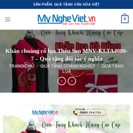
Bỏ
SẢN PHẨM, QUÀ TẶNG VĂN HÓA VIỆT
qua
nội
0
dung
Khăn choàng cổ lụa Thêu Sen MNV-KLTA4080-
7 – Quà tặng đối tác ý nghĩa
TRANG CHỦ
/
QUÀ TẶNG DOANH NGHIỆP
/
QUÀ TẶNG
LỤA