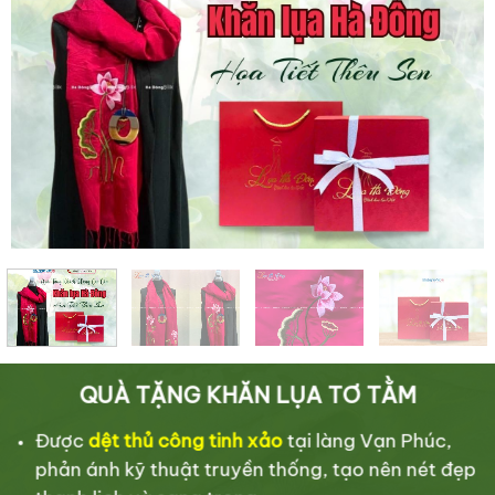
QUÀ TẶNG KHĂN LỤA TƠ TẰM
Được
dệt thủ công tinh xảo
tại làng Vạn Phúc,
phản ánh kỹ thuật truyền thống, tạo nên nét đẹp