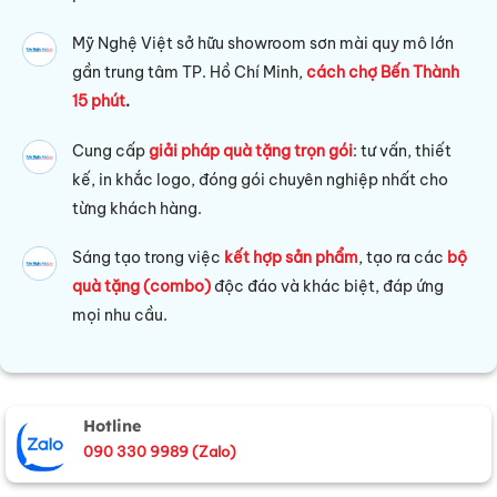
Mỹ Nghệ Việt sở hữu s
howroom sơn mài quy mô lớn
gần trung tâm TP. Hồ Chí Minh,
cách chợ Bến Thành
15 phút
.
Cung cấp
giải pháp quà tặng trọn gói
: tư vấn, thiết
kế, in khắc logo, đóng gói chuyên nghiệp nhất cho
từng khách hàng.
Sáng tạo trong việc
kết hợp sản phẩm
, tạo ra các
bộ
quà tặng (combo)
độc đáo và khác biệt, đáp ứng
mọi nhu cầu.
Hotline
090 330 9989 (Zalo)