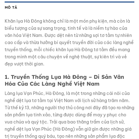
MÔ TẢ
Khăn lụa Hà Đông không chỉ là một món phụ kiện, mà còn là
biểu tượng của sự sang trọng, tinh tế và là niềm tự hào của
văn hóa Việt Nam. Được dệt nên từ những sợi tơ tằm tự nhiên
cao cấp và thừa hưởng bí quyết truyền đời của các làng nghề
truyền thống, mỗi chiếc khăn lụa Hà Đông tơ tằm đều mang
trong mình một câu chuyện về nghệ thuật, sự kiên trì và vẻ
đẹp vượt thời gian.
1. Truyền Thống Lụa Hà Đông – Di Sản Văn
Hóa Của Các Làng Nghề Việt Nam
Làng lụa Vạn Phúc, Hà Đông, là một trong những cái nôi của
nghề dệt lụa tơ tằm tại Việt Nam với lịch sử hàng trăm năm.
Từ thế kỷ 13, những người thợ thủ công nơi đây đã tạo ra những
sản phẩm lụa tinh xảo, từng được dùng để may y phục cho
vua chúa và quý tộc. Trải qua bao thăng trầm của lịch sử,
nghề dệt lụa Vạn Phúc (Hà Đông) vẫn giữ gìn được những giá
trị truyền thống quý báu, tạo nên những sản phẩm lụa độc