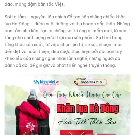
đáo, mang đậm bản sắc Việt.
Sợi tơ tằm – nguyên liệu chính để tạo nên những chiếc khăn
lụa Hà Đông – được nuôi dưỡng và thu hoạch cẩn thận. Những
con tằm nhả kén, tạo ra những sợi tơ óng ả, mềm mại, là nền
tảng cho chất lượng vượt trội của sản phẩm. Sự tỉ mỉ trong
từng khâu sản xuất, từ việc chọn lựa tơ, se sợi, nhuộm màu
đến dệt và hoàn thiện, đều được thực hiện bởi đôi bàn tay
khéo léo của những nghệ nhân lành nghề, những người đã
dành cả đời để gìn giữ và phát triển nghề truyền thống.