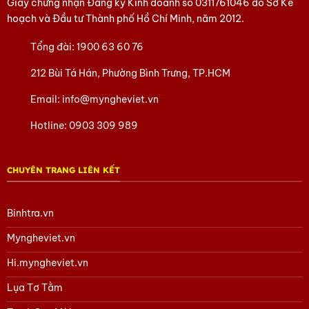
Giấy chứng nhận Đăng ký Kinh doanh số
0311761046
do Sở Kế
hoạch và Đầu tư Thành phố Hồ Chí Minh, năm 2012.
Tổng đài:
1900 63 60 76
212 Bùi Tá Hán, Phường Bình Trưng, TP.HCM
Email:
info@myngheviet.vn
Hotline:
0903 309 989
CHUYÊN TRANG LIÊN KẾT
Binhtra.vn
Myngheviet.vn
Hi.myngheviet.vn
Lụa Tơ Tằm