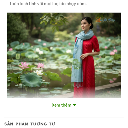
toàn lành tính với mọi loại da nhạy cảm.
Khăn lụa tơ tằm 100% silk họa tiết hoa sen vẽ tay
Xem thêm
SẢN PHẨM TƯƠNG TỰ