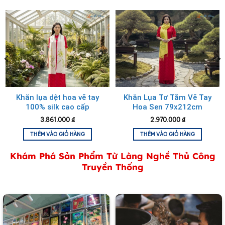
Khăn lụa dệt hoa vẽ tay
Khăn Lụa Tơ Tằm Vẽ Tay
100% silk cao cấp
Hoa Sen 79x212cm
KLNCV40200/4 – Quà
KLNC79212/1
3.861.000
₫
2.970.000
₫
tặng ngày Quốc Tế Phụ
Khăn lụa tơ tằm 100% silk họa tiết hoa sen vẽ tay
Nữ
THÊM VÀO GIỎ HÀNG
THÊM VÀO GIỎ HÀNG
Khám Phá Sản Phẩm Từ Làng Nghề Thủ Công
Truyền Thống