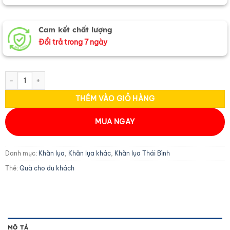
Cam kết chất lượng
Đổi trả trong 7 ngày
Khăn lụa tơ tằm 100% silk họa tiết hoa sen vẽ tay KLNC79212/4 - Quà
THÊM VÀO GIỎ HÀNG
MUA NGAY
Danh mục:
Khăn lụa
,
Khăn lụa khác
,
Khăn lụa Thái Bình
Thẻ:
Quà cho du khách
MÔ TẢ