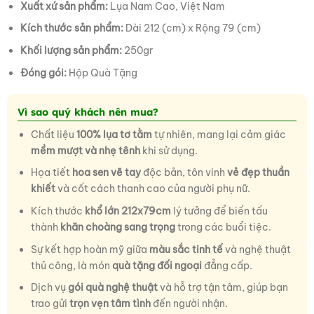
Xuất xứ sản phẩm:
Lụa Nam Cao, Việt Nam
Kích thước sản phẩm:
Dài 212 (cm) x Rộng 79 (cm)
Khối lượng sản phẩm:
250gr
Đóng gói:
Hộp Quà Tặng
Vì sao quý khách nên mua?
Chất liệu
100% lụa tơ tằm
tự nhiên, mang lại cảm giác
mềm mượt và nhẹ tênh
khi sử dụng.
Họa tiết
hoa sen vẽ tay
độc bản, tôn vinh
vẻ đẹp thuần
khiết
và cốt cách thanh cao của người phụ nữ.
Kích thước
khổ lớn 212x79cm
lý tưởng để biến tấu
thành
khăn choàng sang trọng
trong các buổi tiệc.
Sự kết hợp hoàn mỹ giữa
màu sắc tinh tế
và nghệ thuật
thủ công, là món
quà tặng đối ngoại
đẳng cấp.
Dịch vụ
gói quà nghệ thuật
và hỗ trợ tận tâm, giúp bạn
trao gửi
trọn vẹn tâm tình
đến người nhận.