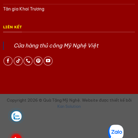
là hành động thiết thực ủng hộ nghệ nhân và duy trì giá trị văn
Tân gia Khai Trương
hóa dân tộc. Mỗi sản phẩm là một lời khẳng định cho chất
lượng hàng Việt Nam cao cấp.
LIÊN KẾT
Kết Luận
Đừng bỏ lỡ cơ hội nâng tầm phong cách cá nhân với một
Cửa hàng thủ công Mỹ Nghệ Việt
chiếc
khăn lụa vẽ tay
độc bản từ Nam Cao. Sự mềm mại của
tơ tằm và nét tài hoa của hội họa đang chờ đón bạn.
Liên hệ ngay để nhận tư vấn mẫu khăn mới nhất:
Copyright 2026 © Quà Tặng Mỹ Nghệ. Website được thiết kế bởi
Kan Solution