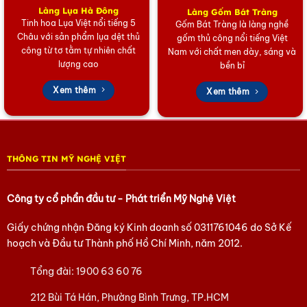
sâu vào từng sợi tơ, đảm bảo bền màu tuyệt đối mà vẫn
Làng Lụa Hà Đông
Làng Gốm Bát Tràng
giữ nguyên độ rủ mềm mại của lụa.
Tinh hoa Lụa Việt nổi tiếng 5
Gốm Bát Tràng là làng nghề
Châu với sản phẩm lụa dệt thủ
gốm thủ công nổi tiếng Việt
Giá trị duy nhất:
Vì được vẽ tay hoàn toàn, không bao giờ
công từ tơ tằm tự nhiên chất
Nam với chất men dày, sáng và
có hai chiếc khăn giống hệt nhau, khẳng định vị thế riêng
lượng cao
bền bỉ
biệt của chủ nhân.
Xem thêm
Xem thêm
“Khăn lụa vẽ tay Nam Cao là sự lựa chọn
của những người phụ nữ tinh tế, biết trân
trọng giá trị thủ công và mong muốn khẳng
định gu thẩm mỹ khác biệt.”
THÔNG TIN MỸ NGHỆ VIỆT
3. Ứng Dụng Đa Năng Của Khăn Lụa Tơ Tằm
Công ty cổ phẩn đầu tư - Phát triển Mỹ Nghệ Việt
Trong Cuộc Sống
Giấy chứng nhận Đăng ký Kinh doanh số
0311761046
do Sở Kế
Với vẻ đẹp kiêu sa, chiếc khăn này dễ dàng biến hóa trong
hoạch và Đầu tư Thành phố Hồ Chí Minh, năm 2012.
mọi hoàn cảnh:
Tổng đài:
1900 63 60 76
Phụ kiện thời trang:
Điểm nhấn hoàn hảo khi diện váy dạ
hội, áo sơ mi công sở hoặc áo dài truyền thống.
212 Bùi Tá Hán, Phường Bình Trưng, TP.HCM