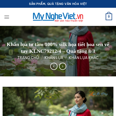
Bỏ
SẢN PHẨM, QUÀ TẶNG VĂN HÓA VIỆT
qua
nội
0
dung
Khăn lụa tơ tằm 100% silk họa tiết hoa sen vẽ
tay KLNC79212/4 – Quà tặng 8/3
TRANG CHỦ
/
KHĂN LỤA
/
KHĂN LỤA KHÁC