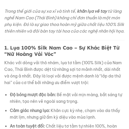
Trong thế giới của sự xa xỉ và tinh tế,
khăn lụa vẽ tay
từ làng
nghề Nam Cao (Thái Bình) không chỉ đơn thuần là một món
phụ kiện. Đó là sự giao thoa hoàn mỹ giữa chất liệu 100% Silk
thiên nhiên và đôi bàn tay tài hoa của các nghệ nhân hội họa.
1. Lụa 100% Silk Nam Cao – Sự Khác Biệt Từ
“Nữ Hoàng Vải Vóc”
Khác với dòng vải thô nhám, lụa tơ tằm (100% Silk) của Nam
Cao, Thái Bình được dệt từ những sợi tơ mảnh nhất, dài nhất
và óng ả nhất. Đây là loại vải được mệnh danh là “lớp da thứ
hai” của cơ thể bởi những ưu điểm vượt trội:
Độ bóng mượt độc bản:
Bề mặt vải mịn màng, bắt sáng tự
nhiên, tạo nên vẻ ngoài sang trọng.
Cảm giác nhung lụa:
Khăn cực kỳ nhẹ, chạm vào da thấy
mát lịm, nhưng giữ ấm kỳ diệu vào mùa lạnh.
An toàn tuyệt đối:
Chất liệu tơ tằm tự nhiên 100%, hoàn