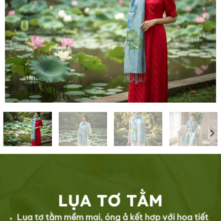
LỤA TƠ TẰM
Lụa tơ tằm mềm mại, óng ả kết hợp với họa tiết