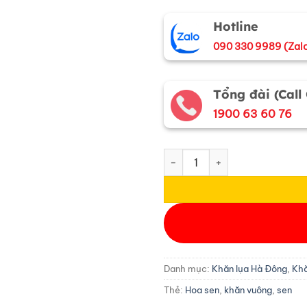
Hotline
090 330 9989 (Zal
Tổng đài (Call
1900 63 60 76
Khăn lụa vuông tơ tằm màu xa
Danh mục:
Khăn lụa Hà Đông
,
Khă
Thẻ:
Hoa sen
,
khăn vuông
,
sen