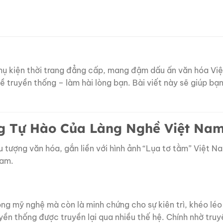
hụ kiện thời trang đẳng cấp, mang đậm dấu ấn văn hóa Vi
ruyền thống – làm hài lòng bạn. Bài viết này sẽ giúp bạn k
g Tự Hào Của Làng Nghề Việt Na
 tượng văn hóa, gắn liền với hình ảnh “Lụa tơ tằm” Việt Na
Nam.
g mỹ nghệ mà còn là minh chứng cho sự kiên trì, khéo léo
uyền thống được truyền lại qua nhiều thế hệ. Chính nhờ tru