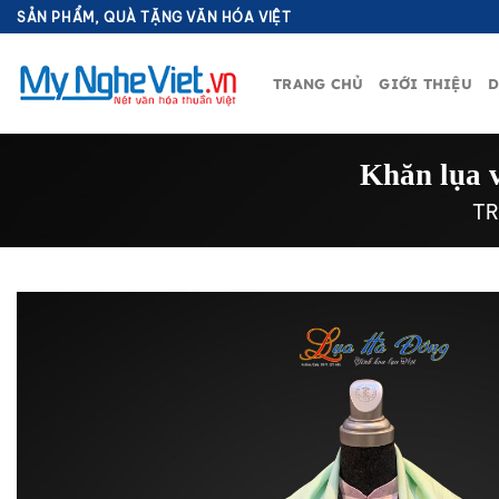
Bỏ
SẢN PHẨM, QUÀ TẶNG VĂN HÓA VIỆT
qua
nội
TRANG CHỦ
GIỚI THIỆU
D
dung
Khăn lụa 
T