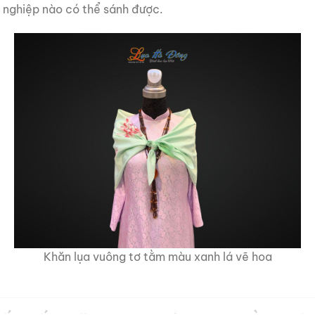
 nghiệp nào có thể sánh được.
Khăn lụa vuông tơ tằm màu xanh lá vẽ hoa