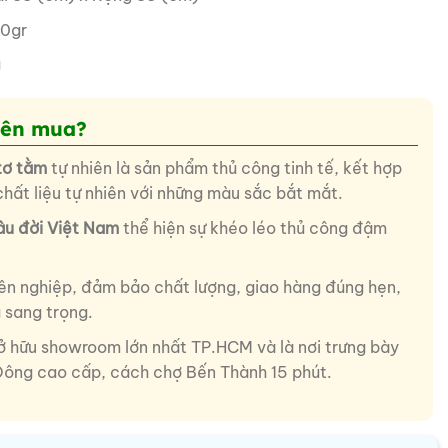
0gr
g
nên mua?
tơ tằm
tự nhiên là sản phẩm thủ công tinh tế, kết hợp
ất liệu tự nhiên với những màu sắc bắt mắt.
lâu đời Việt Nam
thể hiện sự khéo léo thủ công đậm
ên nghiệp, đảm bảo chất lượng, giao hàng đúng hẹn,
 sang trọng.
ở hữu showroom lớn nhất TP.HCM và là nơi trưng bày
Đông cao cấp, cách chợ Bến Thành 15 phút.