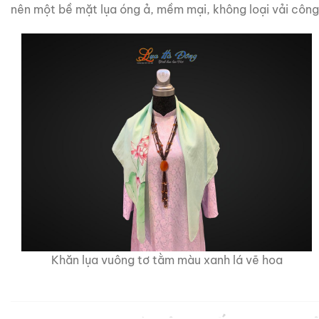
nên một bề mặt lụa óng ả, mềm mại, không loại vải công
Khăn lụa vuông tơ tằm màu xanh lá vẽ hoa