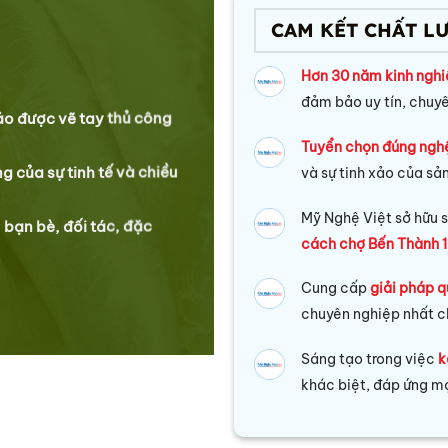
CAM KẾT CHẤT L
Hơn 30 năm kinh ngh
đảm bảo uy tín, chuy
xảo được vẽ tay thủ công
Tuyển chọn đúng ngh
g của sự tinh tế và chiều
và sự tinh xảo của sả
Mỹ Nghệ Việt sở hữu s
 bạn bè, đối tác, đặc
cách chợ Bến Thành 1
Cung cấp
giải pháp q
chuyên nghiệp nhất c
Sáng tạo trong việc
k
khác biệt, đáp ứng mọ