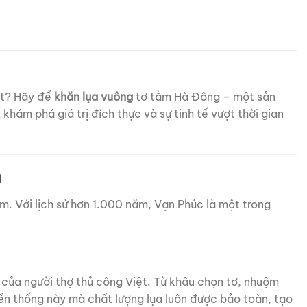
ệt? Hãy để
khăn lụa vuông
tơ tằm Hà Đông – một sản
hám phá giá trị đích thực và sự tinh tế vượt thời gian
m
m. Với lịch sử hơn 1.000 năm, Vạn Phúc là một trong
 của người thợ thủ công Việt. Từ khâu chọn tơ, nhuộm
yền thống này mà chất lượng lụa luôn được bảo toàn, tạo