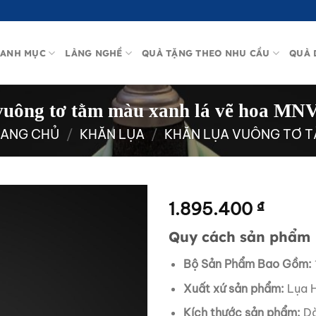
ANH MỤC
LÀNG NGHỀ
QUÀ TẶNG THEO NHU CẦU
QUÀ 
vuông tơ tằm màu xanh lá vẽ hoa MN
RANG CHỦ
/
KHĂN LỤA
/
KHĂN LỤA VUÔNG TƠ 
1.895.400
₫
Quy cách sản phẩm
Bộ Sản Phẩm Bao Gồm:
Xuất xứ sản phẩm:
Lụa H
Kích thước sản phẩm:
Dà