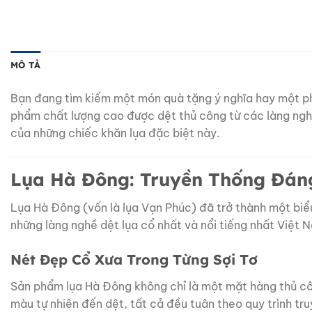
MÔ TẢ
Bạn đang tìm kiếm một món quà tặng ý nghĩa hay một p
phẩm chất lượng cao được dệt thủ công từ các làng nghề t
của những chiếc khăn lụa đặc biệt này.
Lụa Hà Đông: Truyền Thống Đán
Lụa Hà Đông (vốn là lụa Vạn Phúc) đã trở thành một biểu
những làng nghề dệt lụa cổ nhất và nổi tiếng nhất Việt 
Nét Đẹp Cổ Xưa Trong Từng Sợi Tơ
Sản phẩm lụa Hà Đông không chỉ là một mặt hàng thủ côn
màu tự nhiên đến dệt, tất cả đều tuân theo quy trình tr