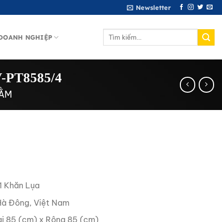
Newsletter
Tìm
DOANH NGHIỆP
kiếm:
V-PT8585/4
TẰM
1 Khăn Lụa
à Đông, Việt Nam
i 85 (cm) x Rộng 85 (cm)