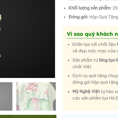
Khối lượng sản phẩm:
25
Đóng gói:
Hộp Quà Tặn
Vì sao quý khách 
Khăn lụa với chất liệu
vẻ đẹp mộc mạc của ch
Sản phẩm từ
làng lụa 
chất Việt.
Dịch vụ quà tặng chuy
đóng gói hộp quà tặng
Mỹ Nghệ Việt
tự hào s
các sản phẩm lụa Hà 