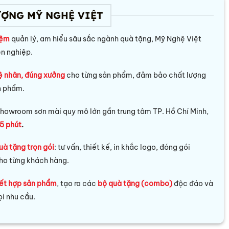
ƯỢNG MỸ NGHỆ VIỆT
iệm
quản lý, am hiểu sâu sắc ngành quà tặng, Mỹ Nghệ Việt
ên nghiệp.
ệ nhân, đúng xưởng
cho từng sản phẩm, đảm bảo chất lượng
n phẩm.
howroom sơn mài quy mô lớn gần trung tâm TP. Hồ Chí Minh,
5 phút
.
uà tặng trọn gói
: tư vấn, thiết kế, in khắc logo, đóng gói
ho từng khách hàng.
ết hợp sản phẩm
, tạo ra các
bộ quà tặng (combo)
độc đáo và
i nhu cầu.