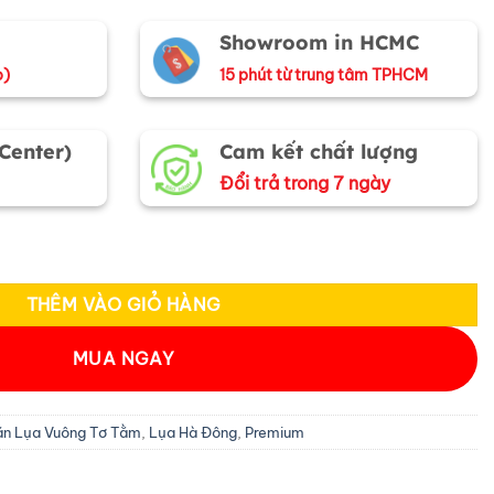
Showroom in HCMC
o)
15 phút từ trung tâm TPHCM
 Center)
Cam kết chất lượng
Đổi trả trong 7 ngày
nh lá vẽ hoa MNV-PT8585/4 số lượng
THÊM VÀO GIỎ HÀNG
MUA NGAY
n Lụa Vuông Tơ Tằm
,
Lụa Hà Đông
,
Premium