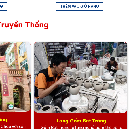
NG
THÊM VÀO GIỎ HÀNG
Truyền Thống
hất mà còn là:
ười nhận.
rong các dịp quan trọng.
ông
Làng Gốm Bát Tràng
 một chiếc khăn lụa tơ tằm không chỉ là sở hữu một món
5 Châu với sản
Gốm Bát Tràng là làng nghề gốm thủ công