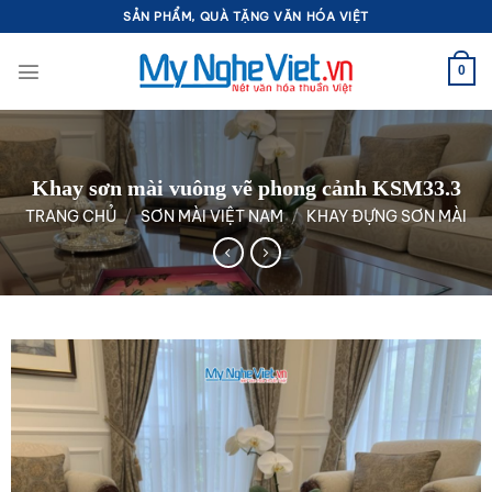
Bỏ
SẢN PHẨM, QUÀ TẶNG VĂN HÓA VIỆT
qua
nội
0
dung
Khay sơn mài vuông vẽ phong cảnh KSM33.3
TRANG CHỦ
/
SƠN MÀI VIỆT NAM
/
KHAY ĐỰNG SƠN MÀI