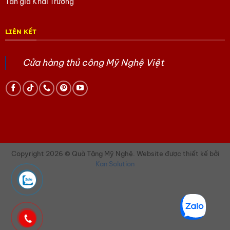
Tân gia Khai Trương
0902.409.089 – Ms Huyền hoặc 0903.754.715 – Ms
Phượng
LIÊN KẾT
Để chúng tôi hỗ trợ thêm các thắc mắc của bạn nhé.
Tham khảo các sản phẩm Quà tặng lụa Hà Đông
tại
Cửa hàng thủ công Mỹ Nghệ Việt
đây
Tham khảo các sản phẩm Sơn Mài khác
tại đây
Tham khảo các sản phẩm gốm Bát Tràng
tại đây
Tham khảo các sản phẩm của Mỹ Nghệ Việt
tại đây
Tham khảo các sản phẩm Tàu thuyền Mô hình
tại đây
Copyright 2026 © Quà Tặng Mỹ Nghệ. Website được thiết kế bởi
Kan Solution
Tham khảo các sản phẩm Làng Đồng Đại Bái
tại đây
Tham khảo các sản phẩm quà Doanh Nghiệp khác
tại
đây
Tham khảo các sản phẩm Quà tặng văn hóa Việt
tại