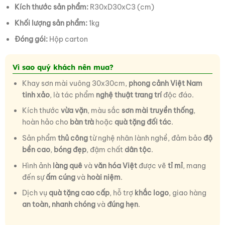
Kích thước sản phẩm:
R30xD30xC3 (cm)
Khối lượng sản phẩm:
1kg
Đóng gói:
Hộp carton
Vì sao quý khách nên mua?
Khay sơn mài vuông 30x30cm,
phong cảnh Việt Nam
tinh xảo
, là tác phẩm
nghệ thuật trang trí
độc đáo.
Kích thước
vừa vặn
, màu sắc
sơn mài truyền thống
,
hoàn hảo cho
bàn trà
hoặc
quà tặng đối tác
.
Sản phẩm
thủ công
từ nghệ nhân lành nghề, đảm bảo
độ
bền cao
,
bóng đẹp
, đậm chất
dân tộc
.
Hình ảnh
làng quê
và
văn hóa Việt
được vẽ
tỉ mỉ
, mang
đến sự
ấm cúng
và
hoài niệm
.
Dịch vụ
quà tặng cao cấp
, hỗ trợ
khắc logo
, giao hàng
an toàn, nhanh chóng
và
đúng hẹn
.