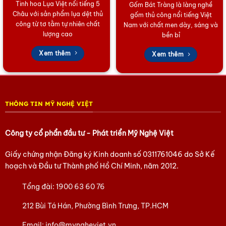
Tinh hoa Lụa Việt nổi tiếng 5
Gốm Bát Tràng là làng nghề
truyền thống, sản phẩm có khả năng chống thấm,
Châu với sản phẩm lụa dệt thủ
gốm thủ công nổi tiếng Việt
chống ẩm mốc và giữ màu sắc gần như vĩnh cửu. Bề
công từ tơ tằm tự nhiên chất
Nam với chất men dày, sáng và
mặt khay đạt đến độ bóng sâu, phản chiếu ánh sáng
lượng cao
bền bỉ
một cách sang trọng.
Xem thêm
Xem thêm
Sự đa dạng và tinh tế của sản phẩm thể hiện qua các
kỹ thuật trang trí độc đáo như khảm trai lấp lánh, dát
vàng ròng hoặc vẽ tay phong cảnh vô cùng sống
động. Mỗi chiếc
Khay sơn mài vuông
là một tác phẩm
THÔNG TIN MỸ NGHỆ VIỆT
độc bản, không trùng lặp, thể hiện sự tỉ mỉ, tâm huyết
của nghệ nhân.
Công ty cổ phẩn đầu tư - Phát triển Mỹ Nghệ Việt
3. Ứng Dụng Đa Năng và Lời Thuyết Phục Mua
Giấy chứng nhận Đăng ký Kinh doanh số
0311761046
do Sở Kế
Hàng
hoạch và Đầu tư Thành phố Hồ Chí Minh, năm 2012.
Khay sơn mài vuông
không chỉ là một vật dụng đựng
Tổng đài:
1900 63 60 76
đồ thông thường. Nó là một món đồ trang trí nghệ
thuật cao cấp, làm điểm nhấn sang trọng trên bàn trà,
212 Bùi Tá Hán, Phường Bình Trưng, TP.HCM
tủ kệ, hay phòng khách.
Email:
info@myngheviet.vn