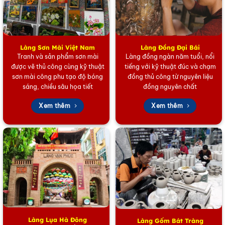
Làng Sơn Mài Việt Nam
Làng Đồng Đại Bái
Tranh và sản phẩm sơn mài
Làng đồng ngàn năm tuổi, nổi
được vẽ thủ công cùng kỹ thuật
tiếng với kỹ thuật đúc và chạm
sơn mài công phu tạo độ bóng
đồng thủ công từ nguyên liệu
sáng, chiều sâu họa tiết
đồng nguyên chất
Xem thêm
Xem thêm
Khay sơn mài vuông vẽ phong cảnh
2. Chất Lượng Bền Vững, Vẻ Đẹp Đa Dạng và Tinh
Tế
Lý do khách hàng nên chọn mua
Khay sơn mài vuông
nằm ở chất lượng vượt trội và độ bền bỉ đáng kinh
ngạc. Nhờ quy trình nhiều lớp và chất liệu sơn ta
Làng Lụa Hà Đông
Làng Gốm Bát Tràng