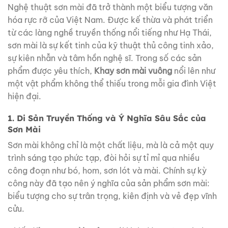
Nghệ thuật sơn mài đã trở thành một biểu tượng văn
hóa rực rỡ của Việt Nam. Được kế thừa và phát triển
từ các làng nghề truyền thống nổi tiếng như Hạ Thái,
sơn mài là sự kết tinh của kỹ thuật thủ công tinh xảo,
sự kiên nhẫn và tâm hồn nghệ sĩ. Trong số các sản
phẩm được yêu thích,
Khay sơn mài vuông
nổi lên như
một vật phẩm không thể thiếu trong mỗi gia đình Việt
hiện đại.
1. Di Sản Truyền Thống và Ý Nghĩa Sâu Sắc của
Sơn Mài
Sơn mài không chỉ là một chất liệu, mà là cả một quy
trình sáng tạo phức tạp, đòi hỏi sự tỉ mỉ qua nhiều
công đoạn như bó, hom, sơn lót và mài. Chính sự kỳ
công này đã tạo nên ý nghĩa của sản phẩm sơn mài:
biểu tượng cho sự trân trọng, kiên định và vẻ đẹp vĩnh
cửu.