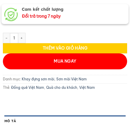
Cam kết chất lượng
Đổi trả trong 7 ngày
Khay sơn mài vuông vẽ phong cảnh KSM33.3 số lượng
THÊM VÀO GIỎ HÀNG
MUA NGAY
Danh mục:
Khay đựng sơn mài
,
Sơn mài Việt Nam
Thẻ:
Đồng quê Việt Nam
,
Quà cho du khách
,
Việt Nam
MÔ TẢ