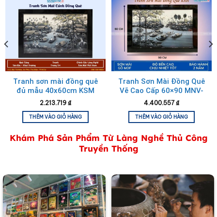
Khay sơn mài vuông vẽ phong cảnh
Tranh sơn mài đồng quê
Tranh Sơn Mài Đồng Quê
đủ mẫu 40x60cm KSM
Vẽ Cao Cấp 60×90 MNV-
50x70cm TSM46KSM-01-
TSM69-8
2.213.719
₫
4.400.557
₫
4
THÊM VÀO GIỎ HÀNG
THÊM VÀO GIỎ HÀNG
Khám Phá Sản Phẩm Từ Làng Nghề Thủ Công
Truyền Thống
Khay sơn mài vuông vẽ phong cảnh