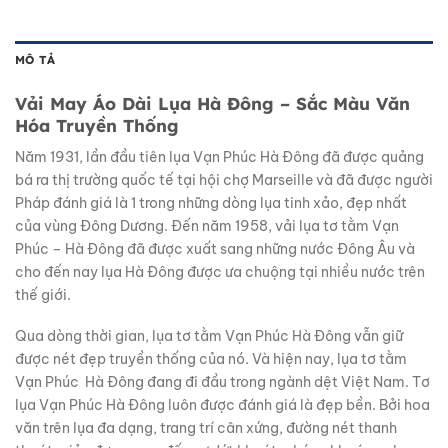
MÔ TẢ
Vải May Áo Dài Lụa Hà Đông – Sắc Màu Văn
Hóa Truyền Thống
Năm 1931, lần đầu tiên lụa Vạn Phúc Hà Đông đã được quảng
bá ra thị trường quốc tế tại hội chợ Marseille và đã được người
Pháp đánh giá là 1 trong những dòng lụa tinh xảo, đẹp nhất
của vùng Đông Dương. Đến năm 1958, vải lụa tơ tằm Vạn
Phúc – Hà Đông đã được xuất sang những nước Đông Âu và
cho đến nay lụa Hà Đông được ưa chuộng tại nhiều nước trên
thế giới.
Qua dòng thời gian, lụa tơ tằm Vạn Phúc Hà Đông vẫn giữ
được nét đẹp truyền thống của nó. Và hiện nay, lụa tơ tằm
Vạn Phúc Hà Đông đang đi đầu trong ngành dệt Việt Nam. Tơ
lụa Vạn Phúc Hà Đông luôn được đánh giá là đẹp bền. Bởi hoa
văn trên lụa đa dạng, trang trí cân xứng, đường nét thanh