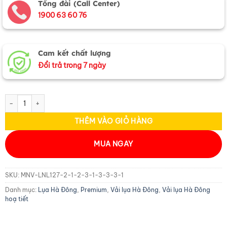
Tổng đài (Call Center)
1900 63 60 76
Cam kết chất lượng
Đổi trả trong 7 ngày
Lụa Họa Tiết Đuôi Công vàng đồng 3.7m MNV-LNL122 số lượng
THÊM VÀO GIỎ HÀNG
MUA NGAY
SKU:
MNV-LNL127-2-1-2-3-1-3-3-3-1
Danh mục:
Lụa Hà Đông
,
Premium
,
Vải lụa Hà Đông
,
Vải lụa Hà Đông
hoạ tiết