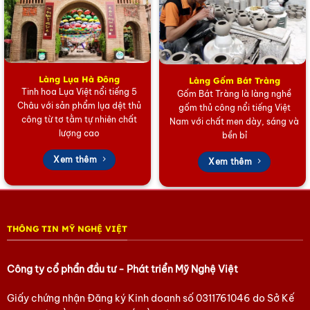
Bạn có thể xem thêm các sản phẩm khác của chúng tôi
Tại đây
Hoặc trang Facebook của chúng tôi
Tại đây.
Làng Lụa Hà Đông
Làng Gốm Bát Tràng
Tinh hoa Lụa Việt nổi tiếng 5
Gốm Bát Tràng là làng nghề
Châu với sản phẩm lụa dệt thủ
gốm thủ công nổi tiếng Việt
công từ tơ tằm tự nhiên chất
Nam với chất men dày, sáng và
lượng cao
bền bỉ
Xem thêm
Xem thêm
THÔNG TIN MỸ NGHỆ VIỆT
Công ty cổ phẩn đầu tư - Phát triển Mỹ Nghệ Việt
Giấy chứng nhận Đăng ký Kinh doanh số
0311761046
do Sở Kế