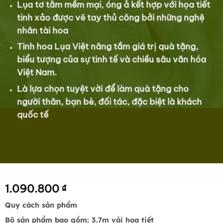
Lụa tơ tằm mềm mại, óng ả kết hợp với họa tiết
tinh xảo được vẽ tay thủ công bởi những nghệ
nhân tài hoa
Tinh hoa Lụa Việt nâng tầm giá trị quà tặng,
biểu tượng của sự tinh tế và chiều sâu văn hóa
Việt Nam.
Là lựa chọn tuyệt vời để làm quà tặng cho
người thân, bạn bè, đối tác, đặc biệt là khách
quốc tế
1.090.800
₫
Quy cách sản phẩm
Bộ sản phẩm bao gồm:
3.7m vải họa tiết