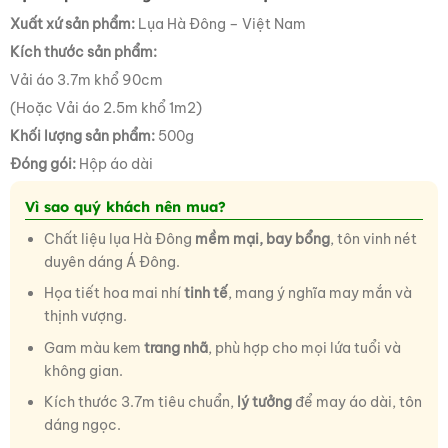
Xuất xứ sản phẩm:
Lụa Hà Đông – Việt Nam
Kích thước sản phẩm:
Vải áo 3.7m khổ 90cm
(Hoặc Vải áo 2.5m khổ 1m2)
Khối lượng sản phẩm:
500g
Đóng gói:
Hộp áo dài
Vì sao quý khách nên mua?
Chất liệu lụa Hà Đông
mềm mại, bay bổng
, tôn vinh nét
duyên dáng Á Đông.
Họa tiết hoa mai nhí
tinh tế
, mang ý nghĩa may mắn và
thịnh vượng.
Gam màu kem
trang nhã
, phù hợp cho mọi lứa tuổi và
không gian.
Kích thước 3.7m tiêu chuẩn,
lý tưởng
để may áo dài, tôn
dáng ngọc.