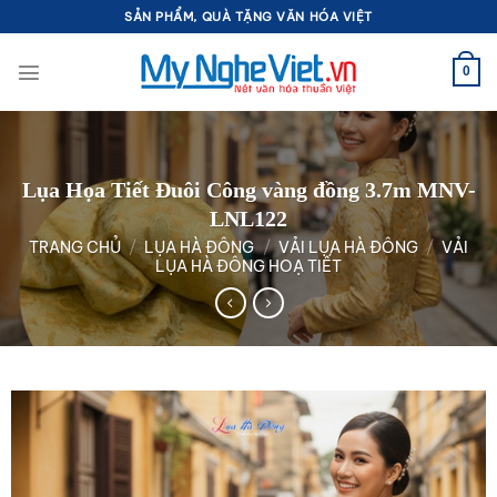
Bỏ
SẢN PHẨM, QUÀ TẶNG VĂN HÓA VIỆT
qua
nội
0
dung
Lụa Họa Tiết Đuôi Công vàng đồng 3.7m MNV-
LNL122
TRANG CHỦ
/
LỤA HÀ ĐÔNG
/
VẢI LỤA HÀ ĐÔNG
/
VẢI
LỤA HÀ ĐÔNG HOẠ TIẾT