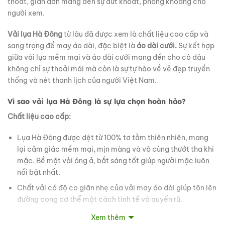
thoát, giản đơn mang đến sự dứt khoát, phóng khoáng cho
người xem.
Vải lụa Hà Đông
từ lâu đã được xem là chất liệu cao cấp và
sang trọng để may áo dài, đặc biệt là
áo dài cưới.
Sự kết hợp
giữa vải lụa mềm mại và áo dài cưới mang đến cho cô dâu
không chỉ sự thoải mái mà còn là sự tự hào về vẻ đẹp truyền
thống và nét thanh lịch của người Việt Nam.
Vì sao vải lụa Hà Đông là sự lựa chọn hoàn hảo?
Chất liệu cao cấp:
Lụa Hà Đông được dệt từ 100% tơ tằm thiên nhiên, mang
lại cảm giác mềm mại, mịn màng và vô cùng thướt tha khi
mặc. Bề mặt vải óng ả, bắt sáng tốt giúp người mặc luôn
nổi bật nhất.
Chất vải có độ co giãn nhẹ của vải may áo dài giúp tôn lên
đường cong cơ thể một cách tinh tế và quyến rũ.
Xem thêm
Ý nghĩa đặc biệt: