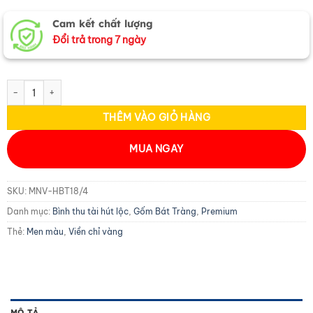
Cam kết chất lượng
Đổi trả trong 7 ngày
Bình thu tài hút lộc tứ cảnh Tùng Cúc Trúc Mai MNV-HBT18/4 số lượng
THÊM VÀO GIỎ HÀNG
MUA NGAY
SKU:
MNV-HBT18/4
Danh mục:
Bình thu tài hút lộc
,
Gốm Bát Tràng
,
Premium
Thẻ:
Men màu
,
Viền chỉ vàng
MÔ TẢ