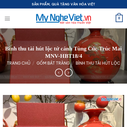
Bỏ
SẢN PHẨM, QUÀ TẶNG VĂN HÓA VIỆT
qua
nội
0
dung
Bình thu tài hút lộc tứ cảnh Tùng Cúc Trúc Mai
MNV-HBT18/4
TRANG CHỦ
/
GỐM BÁT TRÀNG
/
BÌNH THU TÀI HÚT LỘC