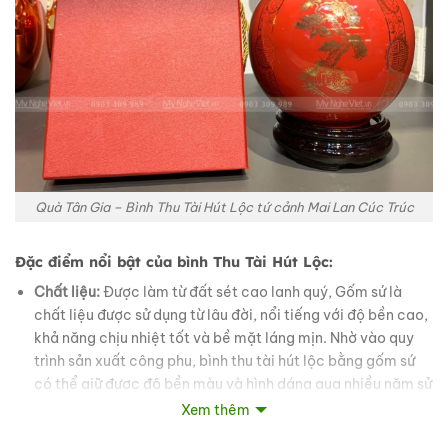
Quà Tân Gia – Bình Thu Tài Hút Lộc tứ cảnh Mai Lan Cúc Trúc
Đặc điểm nổi bật của bình Thu Tài Hút Lộc:
Chất liệu:
Được làm từ đất sét cao lanh quý, Gốm sứ là
chất liệu được sử dụng từ lâu đời, nổi tiếng với độ bền cao,
khả năng chịu nhiệt tốt và bề mặt láng mịn. Nhờ vào quy
trình sản xuất công phu, bình thu tài hút lộc bằng gốm sứ
có thể giữ được độ bền màu và hình dáng qua nhiều năm sử
dụng.
Xem thêm
Họa tiết:
Họa tiết trên bình được nghệ nhân vẽ tay một