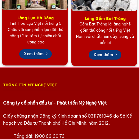
biểu trưng cho sự thịnh vượng và may mắn. Đó như là một lời
chúc, là tấm lòng mà người tặng muốn gửi gắp đến những
người thân yêu.
Làng Lụa Hà Đông
Làng Gốm Bát Tràng
Tinh hoa Lụa Việt nổi tiếng 5
Gốm Bát Tràng là làng nghề
Châu với sản phẩm lụa dệt thủ
Màu Sắc Phù Hợp
gốm thủ công nổi tiếng Việt
công từ tơ tằm tự nhiên chất
Nam với chất men dày, sáng và
lượng cao
bền bỉ
Màu sắc của bình thu tài hút lộc cũng rất quan trọng. Nên
chọn những màu sắc hợp với mệnh của gia chủ để tăng cường
Xem thêm
Xem thêm
hiệu quả phong thủy, chẳng hạn như màu xanh lá cây cho
mệnh Mộc, màu đỏ cho mệnh Hỏa, màu trắng cho mệnh Kim,
…
Kích Thước Và Hình Dáng
THÔNG TIN MỸ NGHỆ VIỆT
Kích thước và hình dáng của bình thu tài hút lộc gốm sứ cần
Công ty cổ phẩn đầu tư - Phát triển Mỹ Nghệ Việt
phù hợp với không gian đặt bình. Nên chọn bình có kích thước
vừa phải, không quá lớn để không gian không bị chật chội,
Giấy chứng nhận Đăng ký Kinh doanh số
0311761046
do Sở Kế
cũng không quá nhỏ để đảm bảo tính thẩm mỹ.
hoạch và Đầu tư Thành phố Hồ Chí Minh, năm 2012.
Chúng tôi cam kết:
Tổng đài:
1900 63 60 76