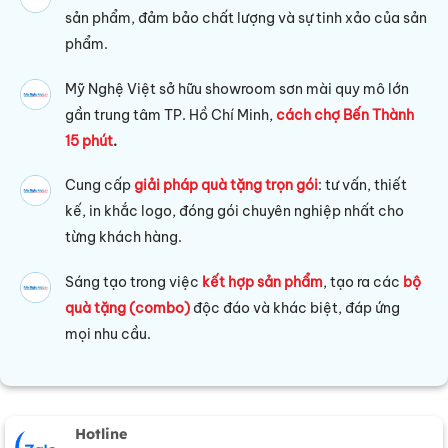
sản phẩm, đảm bảo chất lượng và sự tinh xảo của sản
phẩm.
Mỹ Nghệ Việt sở hữu s
howroom sơn mài quy mô lớn
gần trung tâm TP. Hồ Chí Minh,
cách chợ Bến Thành
15 phút
.
Cung cấp
giải pháp quà tặng trọn gói
: tư vấn, thiết
kế, in khắc logo, đóng gói chuyên nghiệp nhất cho
từng khách hàng.
Sáng tạo trong việc
kết hợp sản phẩm
, tạo ra các
bộ
quà tặng (combo)
độc đáo và khác biệt, đáp ứng
mọi nhu cầu.
Hotline