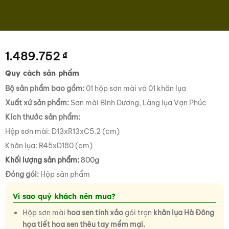
1.489.752
₫
Quy cách sản phẩm
Bộ sản phẩm bao gồm:
01 hộp sơn mài và 01 khăn lụa
Xuất xứ sản phẩm:
Sơn mài Bình Dương, Làng lụa Vạn Phúc
Kích thước sản phẩm:
Hộp sơn mài: D13xR13xC5.2 (cm)
Khăn lụa: R45xD180 (cm)
Khối lượng sản phẩm:
800g
Đóng gói:
Hộp sản phẩm
Vì sao quý khách nên mua?
Hộp sơn mài
hoa sen tinh xảo
gói trọn
khăn lụa Hà Đông
họa tiết hoa sen thêu tay mềm mại.