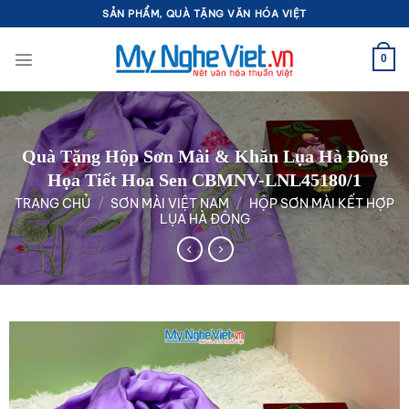
Bỏ
SẢN PHẨM, QUÀ TẶNG VĂN HÓA VIỆT
qua
nội
0
dung
Quà Tặng Hộp Sơn Mài & Khăn Lụa Hà Đông
Họa Tiết Hoa Sen CBMNV-LNL45180/1
TRANG CHỦ
/
SƠN MÀI VIỆT NAM
/
HỘP SƠN MÀI KẾT HỢP
LỤA HÀ ĐÔNG