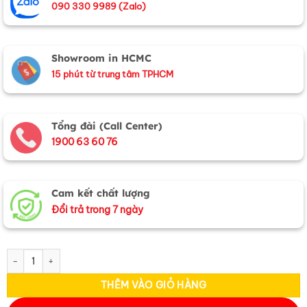
090 330 9989 (Zalo)
Showroom in HCMC
15 phút từ trung tâm TPHCM
Tổng đài (Call Center)
1900 63 60 76
Cam kết chất lượng
Đổi trả trong 7 ngày
Quà Tặng Hộp Sơn Mài & Khăn Lụa Hà Đông Họa Tiết Hoa Sen CBMNV-
THÊM VÀO GIỎ HÀNG