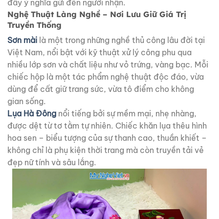
đầy ý nghĩa gửi đến người nhận.
Nghệ Thuật Làng Nghề – Nơi Lưu Giữ Giá Trị
Truyền Thống
Sơn mài
là một trong những nghề thủ công lâu đời tại
Việt Nam, nổi bật với kỹ thuật xử lý công phu qua
nhiều lớp sơn và chất liệu như vỏ trứng, vàng bạc. Mỗi
chiếc hộp là một tác phẩm nghệ thuật độc đáo, vừa
dùng để cất giữ trang sức, vừa tô điểm cho không
gian sống.
Lụa Hà Đông
nổi tiếng bởi sự mềm mại, nhẹ nhàng,
được dệt từ tơ tằm tự nhiên. Chiếc khăn lụa thêu hình
hoa sen – biểu tượng của sự thanh cao, thuần khiết –
không chỉ là phụ kiện thời trang mà còn truyền tải vẻ
đẹp nữ tính và sâu lắng.