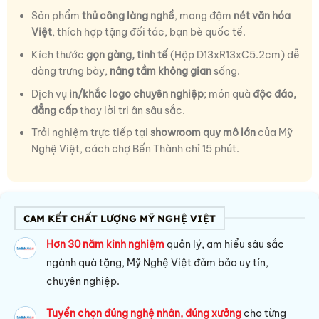
Sản phẩm
thủ công làng nghề
, mang đậm
nét văn hóa
Việt
, thích hợp tặng đối tác, bạn bè quốc tế.
Kích thước
gọn gàng, tinh tế
(Hộp D13xR13xC5.2cm) dễ
dàng trưng bày,
nâng tầm không gian
sống.
Dịch vụ
in/khắc logo chuyên nghiệp
; món quà
độc đáo,
đẳng cấp
thay lời tri ân sâu sắc.
Trải nghiệm trực tiếp tại
showroom quy mô lớn
của Mỹ
Nghệ Việt, cách chợ Bến Thành chỉ 15 phút.
CAM KẾT CHẤT LƯỢNG MỸ NGHỆ VIỆT
Hơn 30 năm kinh nghiệm
quản lý, am hiểu sâu sắc
ngành quà tặng, Mỹ Nghệ Việt đảm bảo uy tín,
chuyên nghiệp.
Tuyển chọn đúng nghệ nhân, đúng xưởng
cho từng