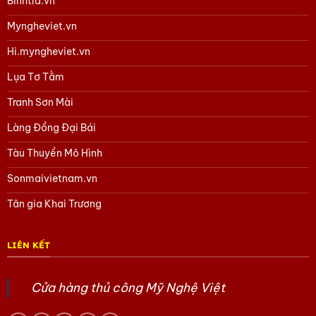
Binhtra.vn
Tham khảo các sản phẩm Quà tặng lụa Hà Đông
tại đây
Myngheviet.vn
Tham khảo các sản phẩm Sơn Mài khác
tại đây
Hi.myngheviet.vn
Tham khảo các sản phẩm gốm Bát Tràng
tại đây
Lụa Tơ Tằm
Tham khảo các sản phẩm của Mỹ Nghệ Việt
tại đây
Tranh Sơn Mài
Tham khảo các sản phẩm Tàu thuyền Mô hình
tại đây
Làng Đồng Đại Bái
Tham khảo các sản phẩm Làng Đồng Đại Bái
tại đây
Tàu Thuyền Mô Hình
Tham khảo các sản phẩm quà Doanh Nghiệp khác
tại đây
Sonmaivietnam.vn
Tham khảo các sản phẩm Quà tặng văn hóa Việt
tại đây
Tân gia Khai Trương
Hoặc trang Facebook của chúng tôi
tại đây.
LIÊN KẾT
Cửa hàng thủ công Mỹ Nghệ Việt