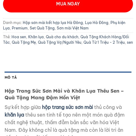
MUA NGAY
Danh mục:
Hộp sơn mài kết hợp lụa Hà Đông
,
Lụa Hà Đông
,
Phụ kiện
Lụa
,
Premium
,
Set Quà Tặng
,
Sơn mài Việt Nam
Thẻ:
Hoa sen
,
Khăn lụa
,
Quà cho du khách
,
Quà Tặng Khách Hàng/Đối
Tác
,
Quà Tặng Mẹ
,
Quà Tặng Vợ/Người Yêu
,
Quà Từ 1 Triệu - 2 Triệu
,
sen
MÔ TẢ
Hộp Trang Sức Sơn Mài và Khăn Lụa Thêu Sen –
Quà Tặng Mang Đậm Hồn Việt
Sự kết hợp giữa
hộp trang sức sơn mài
thủ công và
khăn lụa
thêu sen tinh tế tạo nên một món quà đậm
chất nghệ thuật, thấm đẫm bản sắc văn hóa Việt
Nam. Đây không chỉ là quà tặng mà còn là lời tri ân