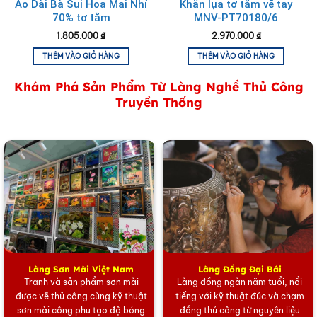
Áo Dài Bà Sui Hoa Mai Nhí
Khăn lụa tơ tằm vẽ tay
70% tơ tằm
MNV-PT70180/6
1.805.000
₫
2.970.000
₫
THÊM VÀO GIỎ HÀNG
THÊM VÀO GIỎ HÀNG
Khám Phá Sản Phẩm Từ Làng Nghề Thủ Công
Quà Tặng Hộp Sơn Mài & Khăn Lụa Thêu Tay họa Tiết Hoa
Truyền Thống
Sen
Làng Sơn Mài Việt Nam
Làng Đồng Đại Bái
Tranh và sản phẩm sơn mài
Làng đồng ngàn năm tuổi, nổi
được vẽ thủ công cùng kỹ thuật
tiếng với kỹ thuật đúc và chạm
sơn mài công phu tạo độ bóng
đồng thủ công từ nguyên liệu