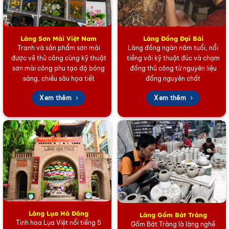
Bộ quà tặng cao cấp SET02 gồm những gì?
Làng Sơn Mài Việt Nam
Làng Đồng Đại Bái
Tranh và sản phẩm sơn mài
Làng đồng ngàn năm tuổi, nổi
được vẽ thủ công cùng kỹ thuật
tiếng với kỹ thuật đúc và chạm
sơn mài công phu tạo độ bóng
đồng thủ công từ nguyên liệu
sáng, chiều sâu họa tiết
đồng nguyên chất
Xem thêm
Xem thêm
Làng Lụa Hà Đông
Làng Gốm Bát Tràng
Tinh hoa Lụa Việt nổi tiếng 5
Set quà tặng cao cấp VVIP
Gốm Bát Tràng là làng nghề