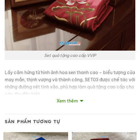
Set quà tặng cao cấp VVIP
Lấy cảm hứng từ hình ảnh hoa sen thanh cao – biểu tượng của
may mắn, thịnh vượng và thành công, SET03 được chế tác với
những đường nét tinh xảo, phù hợp làm quà tặng cao cấp cho
các dịp đặc biệt.
Xem thêm
Sự kết hợp giữa chất liệu truyền thống và phong cách hiện
đại giúp bộ quà vừa mang giá trị văn hóa Việt Nam, vừa phù
SẢN PHẨM TƯƠNG TỰ
hợp bày trí tại văn phòng, phòng khách hay không gian tiếp
khách sang trọng.