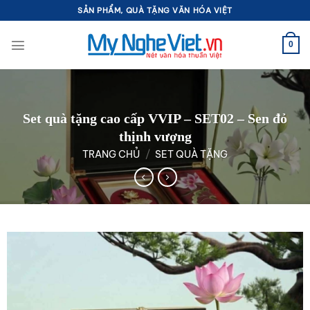
Bỏ
SẢN PHẨM, QUÀ TẶNG VĂN HÓA VIỆT
qua
nội
0
dung
Set quà tặng cao cấp VVIP – SET02 – Sen đỏ
thịnh vượng
TRANG CHỦ
/
SET QUÀ TẶNG