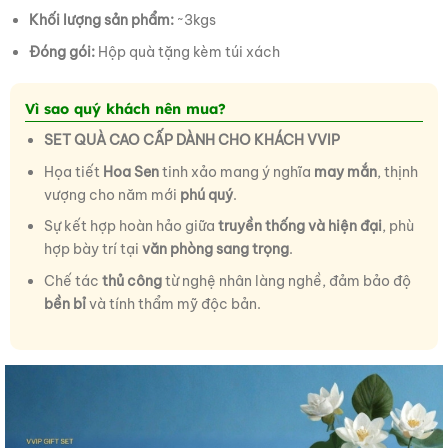
Khối lượng sản phẩm:
~3kgs
Đóng gói:
Hộp quà tặng kèm túi xách
Vì sao quý khách nên mua?
SET QUÀ CAO CẤP DÀNH CHO KHÁCH VVIP
Họa tiết
Hoa Sen
tinh xảo mang ý nghĩa
may mắn
, thịnh
vượng cho năm mới
phú quý
.
Sự kết hợp hoàn hảo giữa
truyền thống và hiện đại
, phù
hợp bày trí tại
văn phòng sang trọng
.
Chế tác
thủ công
từ nghệ nhân làng nghề, đảm bảo độ
bền bỉ
và tính thẩm mỹ độc bản.