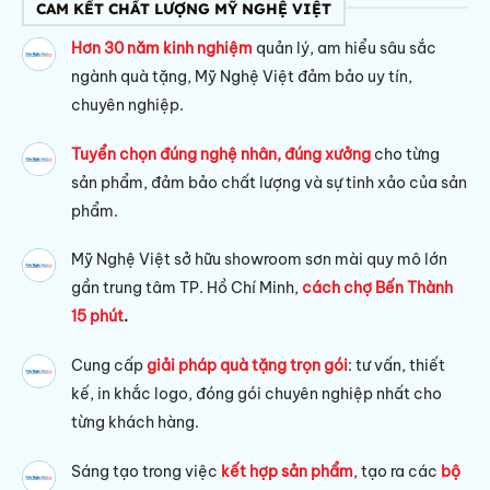
CAM KẾT CHẤT LƯỢNG MỸ NGHỆ VIỆT
Hơn 30 năm kinh nghiệm
quản lý, am hiểu sâu sắc
ngành quà tặng, Mỹ Nghệ Việt đảm bảo uy tín,
chuyên nghiệp.
Tuyển chọn đúng nghệ nhân, đúng xưởng
cho từng
sản phẩm, đảm bảo chất lượng và sự tinh xảo của sản
phẩm.
Mỹ Nghệ Việt sở hữu s
howroom sơn mài quy mô lớn
gần trung tâm TP. Hồ Chí Minh,
cách chợ Bến Thành
15 phút
.
Cung cấp
giải pháp quà tặng trọn gói
: tư vấn, thiết
kế, in khắc logo, đóng gói chuyên nghiệp nhất cho
từng khách hàng.
Sáng tạo trong việc
kết hợp sản phẩm
, tạo ra các
bộ