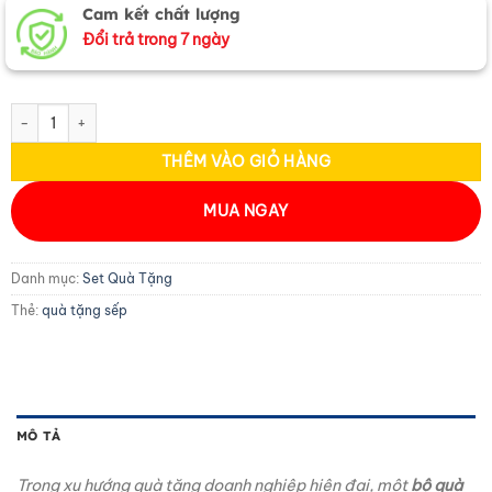
Cam kết chất lượng
Đổi trả trong 7 ngày
Set quà tặng cao cấp VVIP - SET02 - Sen đỏ thịnh vượng số lượng
THÊM VÀO GIỎ HÀNG
MUA NGAY
Danh mục:
Set Quà Tặng
Thẻ:
quà tặng sếp
MÔ TẢ
Trong xu hướng quà tặng doanh nghiệp hiện đại, một
bộ quà