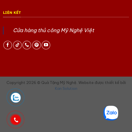
1. Tranh đồng hoa sen mạ vàng 24K
LIÊN KẾT
Bức tranh nổi bật với hình ảnh hoa sen sang trọng, được chế
tác tinh xảo trên nền đồng mạ vàng 24K. Đây là vật phẩm
Cửa hàng thủ công Mỹ Nghệ Việt
trang trí cao cấp, phù hợp không gian văn phòng hoặc phòng
tiếp khách.
2. Hộp sơn mài hoa sen đắp nổi
Sản phẩm mang vẻ đẹp thủ công truyền thống với lớp sơn mài
bóng sâu cùng họa tiết hoa sen đắp nổi đầy nghệ thuật. Hộp
có thể dùng để đựng vật phẩm cá nhân hoặc trưng bày sang
trọng.
Copyright 2026 © Quà Tặng Mỹ Nghệ. Website được thiết kế bởi
Kan Solution
3. Khăn lụa tơ tằm hoa sen
Chiếc khăn lụa mềm mại được làm từ tơ tằm cao cấp, nổi bật
với họa tiết hoa sen vẽ tay tinh tế. Đây là món quà thể hiện sự
quan tâm và gu thẩm mỹ đẳng cấp dành cho người nhận.
Vì sao nên chọn bộ quà tặng cao cấp tại Sgift?