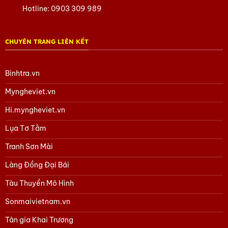
Hotline:
0903 309 989
CHUYÊN TRANG LIÊN KẾT
Binhtra.vn
Myngheviet.vn
Hi.myngheviet.vn
Lụa Tơ Tằm
Tranh Sơn Mài
Làng Đồng Đại Bái
Tàu Thuyền Mô Hình
Sonmaivietnam.vn
Set quà tặng cao cấp VVIP
Tân gia Khai Trương