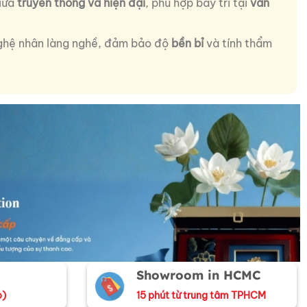
giữa
truyền thống và hiện đại
, phù hợp bày trí tại
văn
ghệ nhân làng nghề, đảm bảo độ
bền bỉ
và tính thẩm
Showroom in HCMC
o)
15 phút từ trung tâm TPHCM