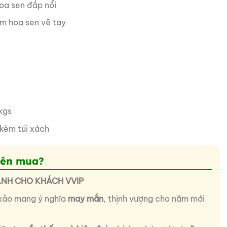
oa sen đắp nổi
ằm hoa sen vẽ tay
kgs
kèm túi xách
nên mua?
ÀNH CHO KHÁCH VVIP
xảo mang ý nghĩa
may mắn
, thịnh vượng cho năm mới