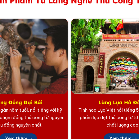
n Phẩm Từ Làng Nghề Thủ Công 
ao cấp VVIP – SET03
g bởi các nghệ nhân làng nghề Việt Nam, mang đến độ hoà
ng truyền thống.
doanh nghiệp VVIP
 SET03 phù hợp dành tặng đối tác chiến lược, khách hàng q
ng Đồng Đại Bái
Làng Lụa Hà Đ
 và tài lộc viên mãn. Chính vì vậy, bộ quà là lời chúc nă
gàn năm tuổi, nổi tiếng với kỹ
Tinh hoa Lụa Việt nổi tiếng 
 chạm đồng thủ công từ nguyên
phẩm lụa dệt thủ công từ tơ
ệu đồng nguyên chất
chất lượng cao
những gì?
Xem thêm
Xem thêm