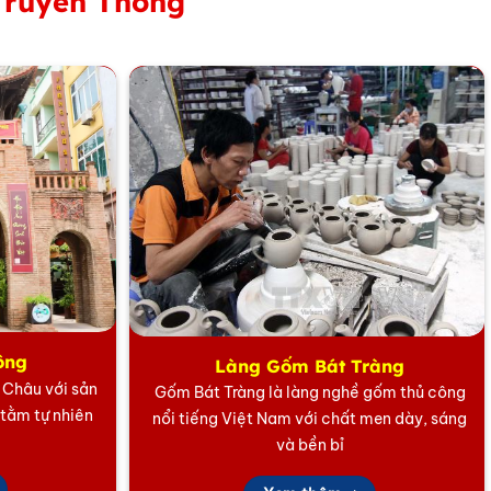
Truyền Thống
n thiện cao và tính thẩm mỹ độc bản. Đây không chỉ là
uan trọng hoặc các sự kiện doanh nghiệp cao cấp.
ông
Làng Gốm Bát Tràng
m mới phú quý, thuận lợi và thành công bền vững gửi đến
5 Châu với sản
Gốm Bát Tràng là làng nghề gốm thủ công
 tằm tự nhiên
nổi tiếng Việt Nam với chất men dày, sáng
và bền bỉ