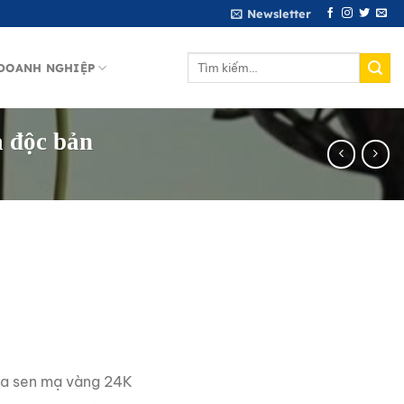
Newsletter
Tìm
DOANH NGHIỆP
kiếm:
a độc bản
oa sen mạ vàng 24K