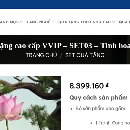
ANH MỤC
LÀNG NGHỀ
QUÀ TẶNG THEO NHU CẦU
QUÀ 
tặng cao cấp VVIP – SET03 – Tinh ho
TRANG CHỦ
/
SET QUÀ TẶNG
8.399.160
₫
Quy cách sản phẩm
Bộ sản phẩm bao gồm:
1 Tranh đồng h