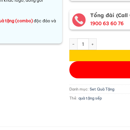
, in khắc logo, đóng gói
Tổng đài (Call
uà tặng (combo)
độc đáo và
1900 63 60 76
Set quà tặng cao cấp VVIP - S
Danh mục:
Set Quà Tặng
Thẻ:
quà tặng sếp