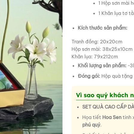
1 Hộp sơn mài h
1 Khăn lụa tơ t
Kích thước sản phẩm:
Tranh đồng: 20x20cm
Hộp sơn mài: 38x25x10cm
Khăn lụa: 79x212cm
Khối lượng sản phẩm:
~3
Đóng gói:
Hộp quà tặng 
Vì sao quý khách 
SET QUÀ CAO CẤP D
Họa tiết
Hoa Sen
tinh 
phú quý
.