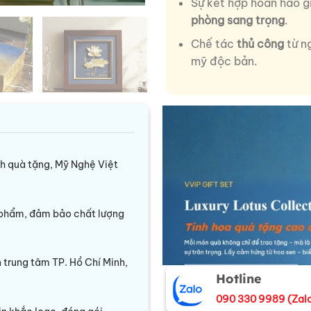
Sự kết hợp hoàn hảo 
phòng sang trọng
.
Chế tác
thủ công
từ n
mỹ độc bản.
nh quà tặng, Mỹ Nghệ Việt
 phẩm, đảm bảo chất lượng
trung tâm TP. Hồ Chí Minh,
Hotline
090 330 9989 (Zal