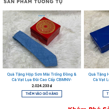
SẢN PHẨM TƯƠNG TỰ
Set
Quà Tặng Hộp Sơn Mài Trống Đồng &
Quà Tặng 
Bộ quà tặng cao cấp mang biểu 
Cà Vạt Lụa Đũi Cao Cấp CBMNV-
Cà Vạt 
CRVNC1.1
2.024.233
₫
Lấy cảm hứng từ hình ảnh hoa sen thanh cao – biểu tượ
THÊM VÀO GIỎ HÀNG
T
tặng cao cấp cho các dịp đặc biệt.
Sự kết hợp giữa chất liệu truyền thống và phong cách hi