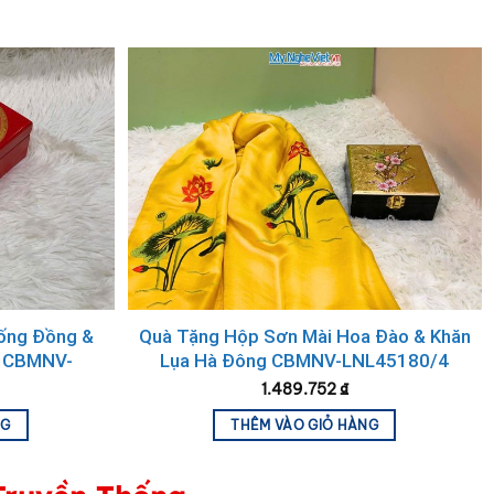
ống Đồng &
Quà Tặng Hộp Sơn Mài Hoa Đào & Khăn
p CBMNV-
Lụa Hà Đông CBMNV-LNL45180/4
1.489.752
₫
ế tác với những đường nét tinh xảo, phù hợp làm quà
NG
THÊM VÀO GIỎ HÀNG
 phù hợp bày trí tại văn phòng, phòng khách hay không