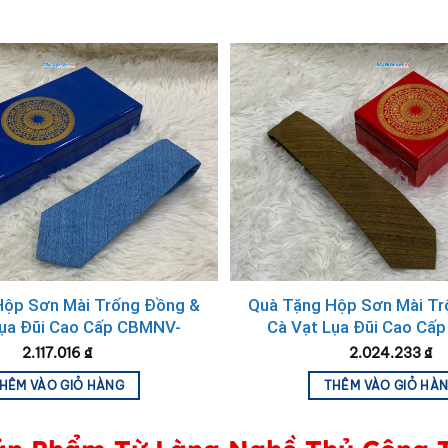
 quà tặng cao cấp VVIP
Hộp Sơn Mài Trống Đồng &
Quà Tặng Hộp Sơn Mài Tr
tượng Hoa Sen phú quý
Lụa Đũi Cao Cấp CBMNV-
Cà Vạt Lụa Đũi Cao Cấ
CRVNC1.2
CRVNC2.1
2.117.016
₫
2.024.233
₫
ng của may mắn, thịnh vượng và thành công, SET03 được ch
HÊM VÀO GIỎ HÀNG
THÊM VÀO GIỎ HÀ
ện đại giúp bộ quà vừa mang giá trị văn hóa Việt Nam, vừa