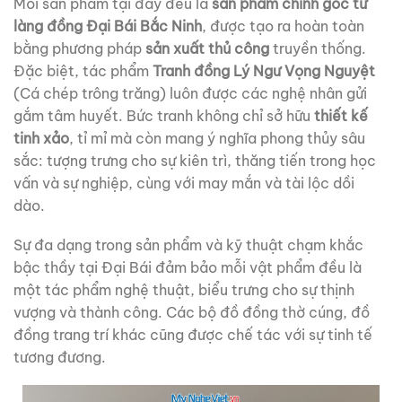
Mỗi sản phẩm tại đây đều là
sản phẩm chính gốc từ
làng đồng Đại Bái Bắc Ninh
, được tạo ra hoàn toàn
bằng phương pháp
sản xuất thủ công
truyền thống.
Đặc biệt, tác phẩm
Tranh đồng Lý Ngư Vọng Nguyệt
(Cá chép trông trăng) luôn được các nghệ nhân gửi
gắm tâm huyết. Bức tranh không chỉ sở hữu
thiết kế
tinh xảo
, tỉ mỉ mà còn mang ý nghĩa phong thủy sâu
sắc: tượng trưng cho sự kiên trì, thăng tiến trong học
vấn và sự nghiệp, cùng với may mắn và tài lộc dồi
dào.
Sự đa dạng trong sản phẩm và kỹ thuật chạm khắc
bậc thầy tại Đại Bái đảm bảo mỗi vật phẩm đều là
một tác phẩm nghệ thuật, biểu trưng cho sự thịnh
vượng và thành công. Các bộ đồ đồng thờ cúng, đồ
đồng trang trí khác cũng được chế tác với sự tinh tế
tương đương.