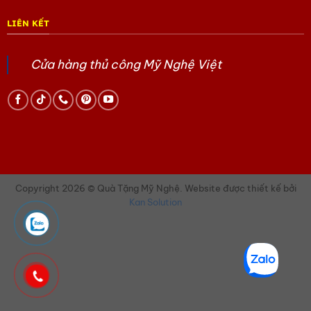
Tham khảo các sản phẩm Làng Đồng Đại Bái
tại đây
LIÊN KẾT
Tham khảo các sản phẩm Quà tặng lụa Hà Đông
tại
đây
Cửa hàng thủ công Mỹ Nghệ Việt
Tham khảo các sản phẩm Sơn Mài khác
tại đây
Tham khảo các sản phẩm gốm Bát Tràng
tại đây
Tham khảo các sản phẩm của Mỹ Nghệ Việt
tại đây
Tham khảo các sản phẩm Tàu thuyền Mô hình
tại
đây
Copyright 2026 © Quà Tặng Mỹ Nghệ. Website được thiết kế bởi
Kan Solution
Tham khảo các sản phẩm quà Doanh Nghiệp khác
tại đây
Tham khảo các sản phẩm Quà tặng văn hóa Việt
tại
đây
Hoặc trang Facebook của chúng tôi
tại đây.