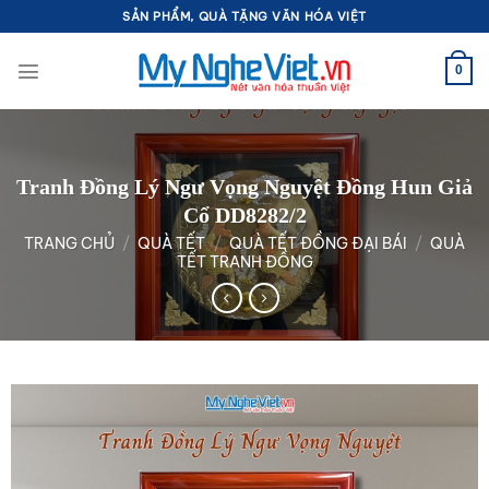
Bỏ
SẢN PHẨM, QUÀ TẶNG VĂN HÓA VIỆT
qua
nội
0
dung
Tranh Đồng Lý Ngư Vọng Nguyệt Đồng Hun Giả
Cổ DD8282/2
TRANG CHỦ
/
QUÀ TẾT
/
QUÀ TẾT ĐỒNG ĐẠI BÁI
/
QUÀ
TẾT TRANH ĐỒNG