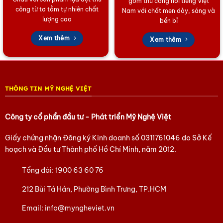
gốm thủ công nổi tiếng Việt
công từ tơ tằm tự nhiên chất
Nam với chất men dày, sáng và
Showroom độc quyền:
Chúng tôi tự hào là đơn vị sở
lượng cao
bền bỉ
hữu
Showroom làng đồng duy nhất tại TP. HCM
.
Xem thêm
Xem thêm
Cam kết vững chắc:
Áp dụng chính sách
Bảo hành
sản phẩm vĩnh viễn
, cùng với dịch vụ
Đóng gói miễn
phí
chuyên nghiệp và
giao hàng nhanh chóng
trên
toàn quốc.
THÔNG TIN MỸ NGHỆ VIỆT
Bí Quyết Bảo Quản Đồ Đồng Luôn Sáng Bóng
Để giữ cho đồ đồng luôn sáng bóng và tránh bị oxy
Công ty cổ phẩn đầu tư - Phát triển Mỹ Nghệ Việt
hóa, gỉ sét, quý khách lưu ý các bước bảo quản sau:
Giấy chứng nhận Đăng ký Kinh doanh số
0311761046
do Sở Kế
hoạch và Đầu tư Thành phố Hồ Chí Minh, năm 2012.
Vệ sinh:
Sử dụng
nước rửa kính
hoặc khăn mềm để
lau chùi, giúp loại bỏ bụi bẩn.
Tổng đài:
1900 63 60 76
Đánh bóng:
Định kỳ sử dụng
hủ Cana
chuyên dụng
212 Bùi Tá Hán, Phường Bình Trưng, TP.HCM
để đánh bóng, giúp đồng lấy lại độ sáng tự nhiên.
Email:
info@myngheviet.vn
Hạn chế nước:
Tuyệt đối
hạn chế vệ sinh bằng nước
vì nước là tác nhân chính gây ra quá trình oxy hóa,