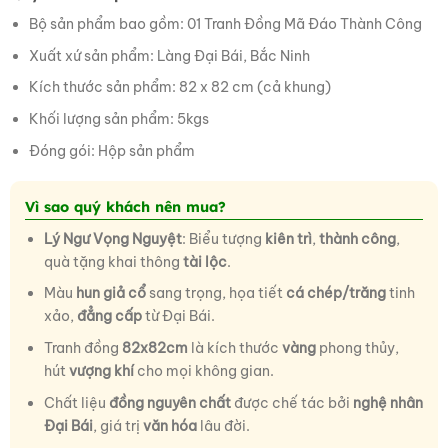
Bộ sản phẩm bao gồm: 01 Tranh Đồng Mã Đáo Thành Công
Xuất xứ sản phẩm: Làng Đại Bái, Bắc Ninh
Kích thước sản phẩm: 82 x 82 cm (cả khung)
Khối lượng sản phẩm: 5kgs
Đóng gói: Hộp sản phẩm
Vì sao quý khách nên mua?
Lý Ngư Vọng Nguyệt
: Biểu tượng
kiên trì
,
thành công
,
quà tặng khai thông
tài lộc
.
Màu
hun giả cổ
sang trọng, họa tiết
cá chép/trăng
tinh
xảo,
đẳng cấp
từ Đại Bái.
Tranh đồng
82x82cm
là kích thước
vàng
phong thủy,
hút
vượng khí
cho mọi không gian.
Chất liệu
đồng nguyên chất
được chế tác bởi
nghệ nhân
Đại Bái
, giá trị
văn hóa
lâu đời.