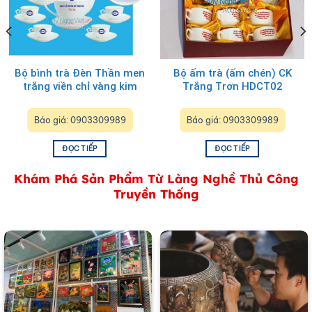
Bộ bình trà Đèn Thần men
Bộ ấm trà (ấm chén) CK
trắng viền chỉ vàng kim
Trắng Trơn HDCT02
MNV-BTI008-THUAN
PHAT STEEL (HÀNG ĐẶT)
Báo giá: 0903309989
Báo giá: 0903309989
Tranh Đồng Lý Ngư Vọng Nguyệt Đồng Hun Giả Cổ
ĐỌC TIẾP
ĐỌC TIẾP
Khám Phá Sản Phẩm Từ Làng Nghề Thủ Công
Truyền Thống