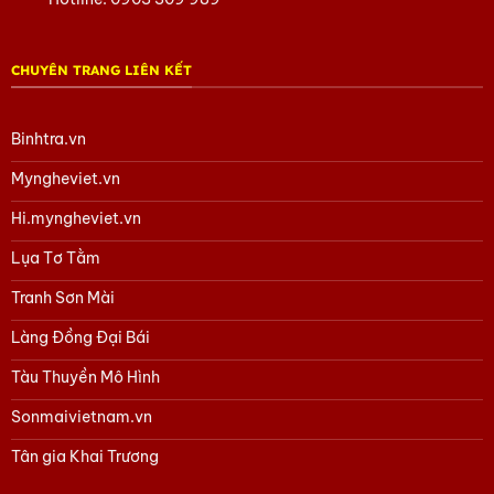
Tham khảo các sản phẩm Quà tặng lụa Hà Đông
tại đây
Tham khảo các sản phẩm của Mỹ Nghệ Việt
tại đây
CHUYÊN TRANG LIÊN KẾT
Hoặc trang Facebook của chúng tôi
tại đây.
Binhtra.vn
Myngheviet.vn
Hi.myngheviet.vn
Lụa Tơ Tằm
Tranh Sơn Mài
Làng Đồng Đại Bái
Tàu Thuyền Mô Hình
Sonmaivietnam.vn
Tân gia Khai Trương