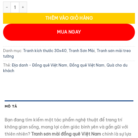
Tranh sơn mài đồng quê cẩn vỏ trứng TSM345.2 số lượng
THÊM VÀO GIỎ HÀNG
MUA NGAY
Danh mục:
Tranh kích thước 30x40
,
Tranh Sơn Mài
,
Tranh sơn mài treo
tường
Thẻ:
Địa danh - Đồng quê Việt Nam
,
Đồng quê Việt Nam
,
Quà cho du
khách
MÔ TẢ
Bạn đang tìm kiếm một tác phẩm nghệ thuật để trang trí
không gian sống, mang lại cảm giác bình yên và gần gũi với
thiên nhiên?
Tranh sơn mài đồng quê Việt Nam
chính là sự lựa