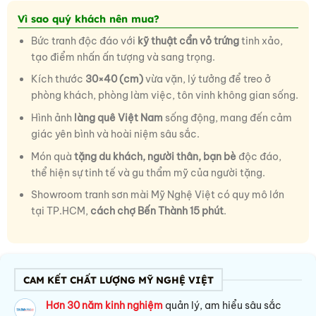
Vì sao quý khách nên mua?
Bức tranh độc đáo với
kỹ thuật cẩn vỏ trứng
tinh xảo,
tạo điểm nhấn ấn tượng và sang trọng.
Kích thước
30×40 (cm)
vừa vặn, lý tưởng để treo ở
phòng khách, phòng làm việc, tôn vinh không gian sống.
Hình ảnh
làng quê Việt Nam
sống động, mang đến cảm
giác yên bình và hoài niệm sâu sắc.
Món quà
tặng du khách, người thân, bạn bè
độc đáo,
thể hiện sự tinh tế và gu thẩm mỹ của người tặng.
Showroom tranh sơn mài Mỹ Nghệ Việt có quy mô lớn
tại TP.HCM,
cách chợ Bến Thành 15 phút
.
CAM KẾT CHẤT LƯỢNG MỸ NGHỆ VIỆT
Hơn 30 năm kinh nghiệm
quản lý, am hiểu sâu sắc