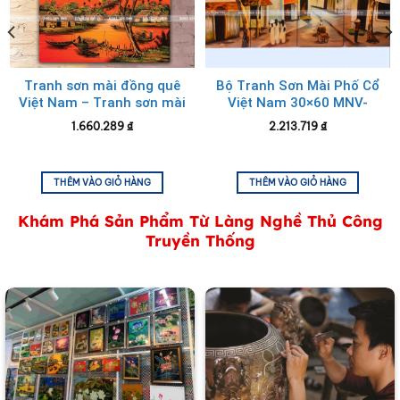
Tranh sơn mài đồng quê cẩn vỏ trứng
Tranh sơn mài đồng quê
Bộ Tranh Sơn Mài Phố Cổ
Việt Nam – Tranh sơn mài
Việt Nam 30×60 MNV-
TSM46 -HV01
TSMTBL3060
1.660.289
₫
2.213.719
₫
THÊM VÀO GIỎ HÀNG
THÊM VÀO GIỎ HÀNG
Khám Phá Sản Phẩm Từ Làng Nghề Thủ Công
Truyền Thống
Tranh sơn mài đồng quê cẩn vỏ trứng