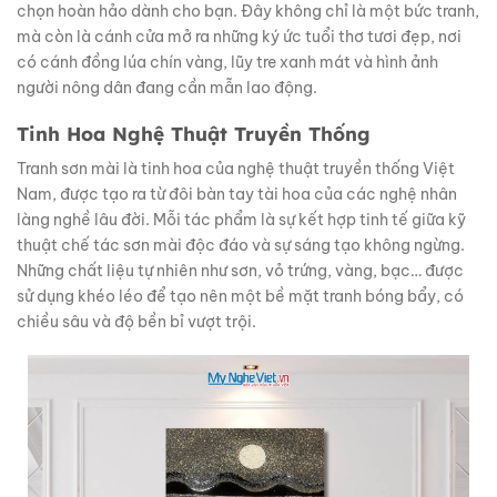
chọn hoàn hảo dành cho bạn. Đây không chỉ là một bức tranh,
mà còn là cánh cửa mở ra những ký ức tuổi thơ tươi đẹp, nơi
có cánh đồng lúa chín vàng, lũy tre xanh mát và hình ảnh
người nông dân đang cần mẫn lao động.
Tinh Hoa Nghệ Thuật Truyền Thống
Tranh sơn mài là tinh hoa của nghệ thuật truyền thống Việt
Nam, được tạo ra từ đôi bàn tay tài hoa của các nghệ nhân
làng nghề lâu đời. Mỗi tác phẩm là sự kết hợp tinh tế giữa kỹ
thuật chế tác sơn mài độc đáo và sự sáng tạo không ngừng.
Những chất liệu tự nhiên như sơn, vỏ trứng, vàng, bạc… được
sử dụng khéo léo để tạo nên một bề mặt tranh bóng bẩy, có
chiều sâu và độ bền bỉ vượt trội.