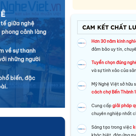
UÊ
 tế giữa nghệ
CAM KẾT CHẤT L
a phong cảnh làng
Hơn 30 năm kinh ngh
đảm bảo uy tín, chuy
ìm về sự thanh
 với những người
Tuyển chọn đúng ngh
và sự tinh xảo của sả
phổ biến, đặc
Mỹ Nghệ Việt sở hữu s
ài.
cách chợ Bến Thành 1
Cung cấp
giải pháp q
chuyên nghiệp nhất c
Sáng tạo trong việc
k
khác biệt, đáp ứng mọ