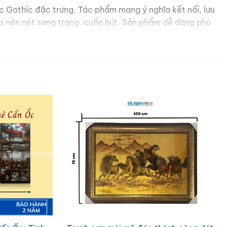
úc Gothic đặc trưng. Tác phẩm mang ý nghĩa kết nối, lưu
ạo nên nét sang trọng, cuốn hút. Sản phẩm dễ dàng phù
ăn hóa Việt đến đối tác nước ngoài.
Hãy chọn ngay
tranh sơn mài
vẽ Bưu điện Trung tâm Sài