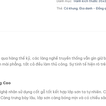
Danh mục:
Tranh kích thước 35x
Thẻ:
Có khung
,
Địa danh - Đồng 
 qua hàng thế kỷ, các làng nghề truyền thống vẫn gìn giữ 
đến mài phẳng, tất cả đều làm thủ công. Sự tinh tế hiện rõ 
ng Cao
ghệ nhân sử dụng cốt gỗ tốt kết hợp lớp sơn ta tự nhiên. C
 Càng trưng bày lâu, lớp sơn càng bóng mịn và có chiều s