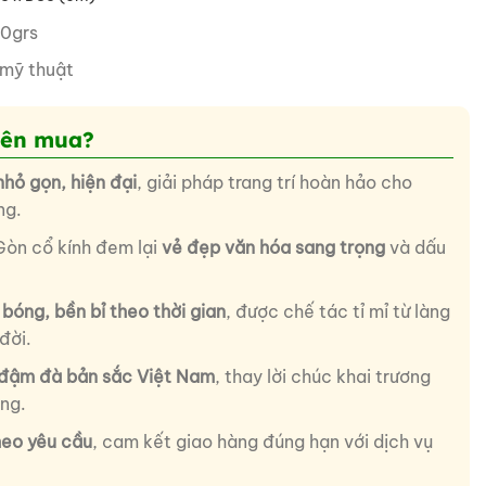
0grs
mỹ thuật
nên mua?
ỏ gọn, hiện đại
, giải pháp trang trí hoàn hảo cho
ng.
Gòn cổ kính đem lại
vẻ đẹp văn hóa sang trọng
và dấu
bóng, bền bỉ theo thời gian
, được chế tác tỉ mỉ từ làng
đời.
đậm đà bản sắc Việt Nam
, thay lời chúc khai trương
ợng.
heo yêu cầu
, cam kết giao hàng đúng hạn với dịch vụ