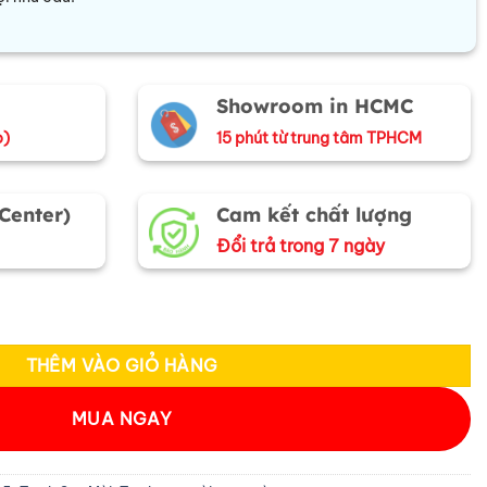
Showroom in HCMC
o)
15 phút từ trung tâm TPHCM
 Center)
Cam kết chất lượng
Đổi trả trong 7 ngày
ung Tâm Sài Gòn 35x35cm TBL013 số lượng
THÊM VÀO GIỎ HÀNG
MUA NGAY