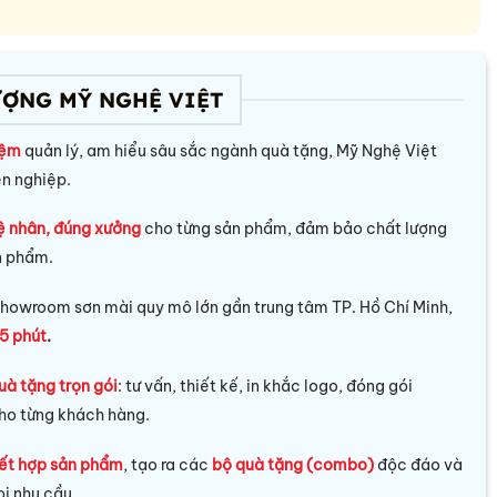
ƯỢNG MỸ NGHỆ VIỆT
iệm
quản lý, am hiểu sâu sắc ngành quà tặng, Mỹ Nghệ Việt
ên nghiệp.
ệ nhân, đúng xưởng
cho từng sản phẩm, đảm bảo chất lượng
n phẩm.
howroom sơn mài quy mô lớn gần trung tâm TP. Hồ Chí Minh,
5 phút
.
uà tặng trọn gói
: tư vấn, thiết kế, in khắc logo, đóng gói
ho từng khách hàng.
ết hợp sản phẩm
, tạo ra các
bộ quà tặng (combo)
độc đáo và
i nhu cầu.