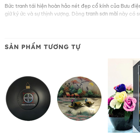
Bức tranh tái hiện hoàn hảo nét đẹp cổ kính của Bưu điệ
giữ ký ức và sự thịnh vượng. Dòng
tranh sơn mài
này có s
hợp với mọi phong cách nội thất hiện đại hay cổ điển.
Ứng Dụng Thực Tế: Trang Trí Và Quà Tặng Văn Hóa
SẢN PHẨM TƯƠNG TỰ
Bạn có thể ứng dụng tác phẩm này vào nhiều không gia
Trang trí nội thất:
Làm điểm nhấn sang trọng cho phòn
Quà tặng doanh nghiệp:
Đây là món quà đối ngoại vô 
Sở Hữu Ngay Tranh Sơn Mài Cao Cấp Hôm Nay!
Bạn muốn nâng tầm đẳng cấp cho ngôi nhà của mình? Bạ
Gòn. Tác phẩm cao cấp này chắc chắn sẽ làm bạn hài l
Liên hệ ngay với chúng tôi: Đặt hàng hôm nay để sở hữu