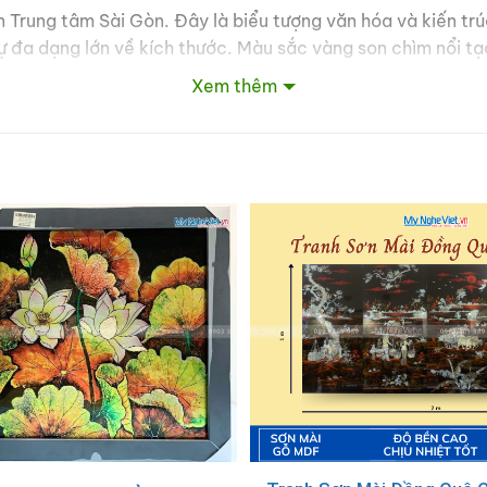
n Trung tâm Sài Gòn. Đây là biểu tượng văn hóa và kiến tr
ự đa dạng lớn về kích thước. Màu sắc vàng son chìm nổi t
Xem thêm
n đa dạng:
g khách, sảnh lớn hoặc văn phòng.
cùng ý nghĩa. Tác phẩm giúp truyền tải trọn vẹn nét đẹp v
n đang tìm kiếm một món quà tặng độc đáo và giá trị? 
òng.
 kiệt tác nghệ thuật độc quyền!