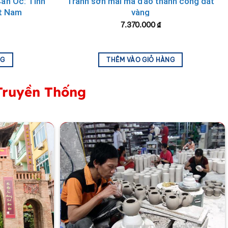
ẩn Ốc: Tinh
Tranh sơn mài mã đáo thành công dát
t Nam
vàng
7.370.000
₫
NG
THÊM VÀO GIỎ HÀNG
Truyền Thống