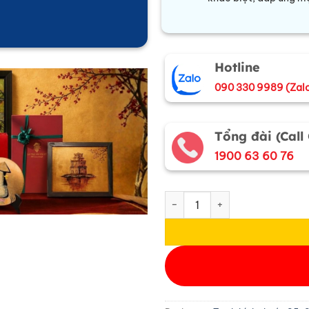
Hotline
090 330 9989 (Zal
Tổng đài (Call
1900 63 60 76
Tranh Sơn Mài Vẽ Bưu Điện Tr