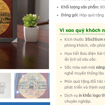
Khối lượng sản phẩm:
80
Đóng gói:
Hộp quà tặng 
Vì sao quý khách 
Kích thước
35x35cm nh
phòng khách, văn phò
Họa tiết Bưu điện Sài 
ấn lịch sử sâu sắc.
Sắc màu sơn mài
sáng 
nghề truyền thống lâu 
Món quà tặng đối tác
phát triển và thịnh vư
Dịch vụ
in khắc logo t
chuyên nghiệp.