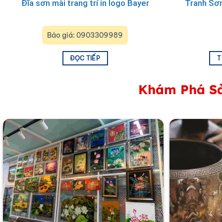
Đĩa sơn mài trang trí in logo Bayer
Tranh Sơ
Báo giá: 0903309989
ĐỌC TIẾP
T
Khám Phá Sả