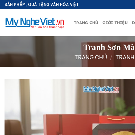
Bỏ
SẢN PHẨM, QUÀ TẶNG VĂN HÓA VIỆT
qua
nội
TRANG CHỦ
GIỚI THIỆU
D
dung
Tranh Sơn Mà
TRANG CHỦ
/
TRANH