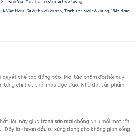
35
,
Tranh Sơn Mài
,
Tranh sơn mài treo tường
quê Việt Nam
,
Quà cho du khách
,
Tranh sơn mài có khung
,
Việt Nam
bí quyết chế tác đồng bào. Mỗi tác phẩm đòi hỏi quy
trên từng chi tiết phối màu độc đáo. Nhờ đó, sản phẩm
hất liệu này giúp
tranh sơn mài
chống chịu mối mọt rất
âu. Đây là khoản đầu tư xứng đáng cho không gian sống