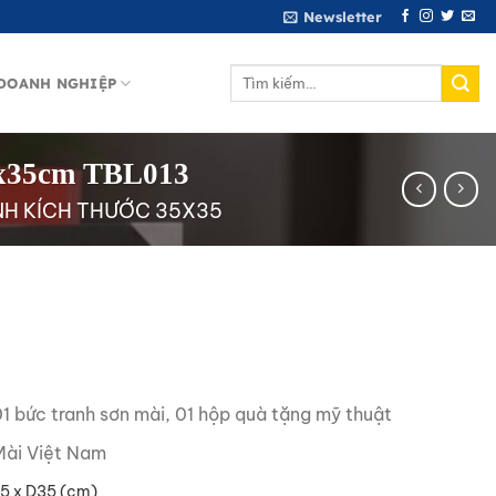
Newsletter
Tìm
DOANH NGHIỆP
kiếm:
5x35cm TBL013
H KÍCH THƯỚC 35X35
1 bức tranh sơn mài, 01 hộp quà tặng mỹ thuật
ài Việt Nam
5 x D35 (cm)