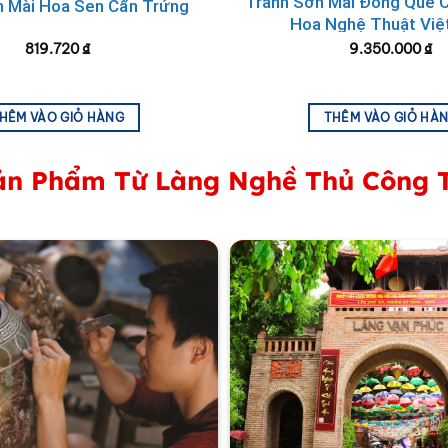
Tranh Sơn Mài Đồng Quê C
n Mài Hoa Sen Cẩn Trứng
Hoa Nghệ Thuật Việ
819.720
₫
9.350.000
₫
HÊM VÀO GIỎ HÀNG
THÊM VÀO GIỎ HÀ
n Phẩm Từ Làng Nghề Thủ Công 