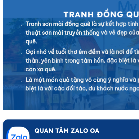
TRANH ĐỒNG Q
Tranh sơn mài đồng quê là sự kết hợp tinh
thuật sơn mài truyền thống và vẻ đẹp củ
quê.
Gợi nhớ về tuổi thơ êm đềm và là nơi để t
thản, yên bình trong tâm hồn, đặc biệt là
con xa quê.
Là một món quà tặng vô cùng ý nghĩa và 
biệt là với các đối tác, du khách nước ngo
QUAN TÂM ZALO OA