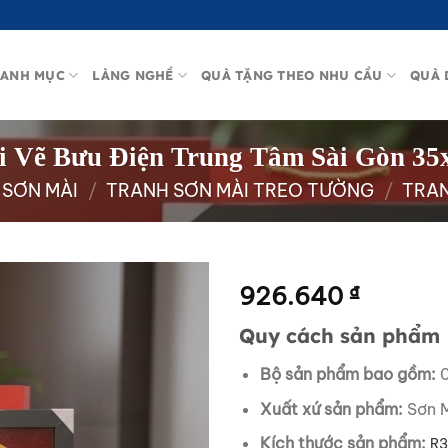
ANH MỤC
LÀNG NGHỀ
QUÀ TẶNG THEO NHU CẦU
QUÀ 
i Vẽ Bưu Điện Trung Tâm Sài Gòn 3
 SƠN MÀI
/
TRANH SƠN MÀI TREO TƯỜNG
/
TRAN
926.640
₫
Quy cách sản phẩm
Bộ sản phẩm bao gồm:
0
Xuất xứ sản phẩm:
Sơn M
Kích thước sản phẩm:
R3