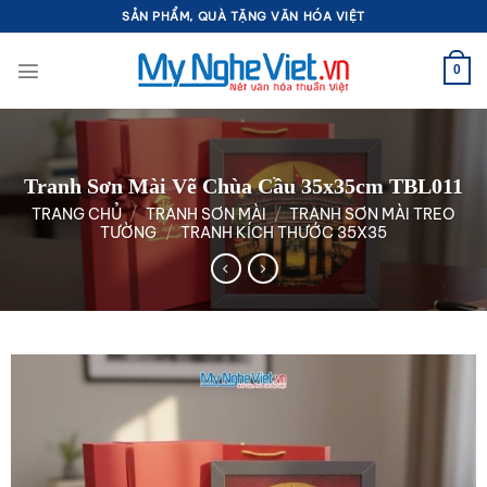
Bỏ
SẢN PHẨM, QUÀ TẶNG VĂN HÓA VIỆT
qua
nội
0
dung
Tranh Sơn Mài Vẽ Chùa Cầu 35x35cm TBL011
TRANG CHỦ
/
TRANH SƠN MÀI
/
TRANH SƠN MÀI TREO
TƯỜNG
/
TRANH KÍCH THƯỚC 35X35