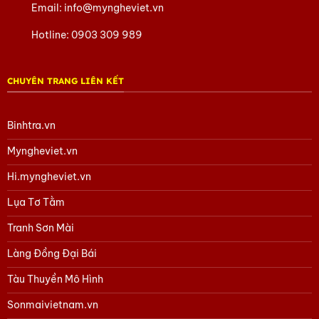
Liên hệ hotline để được tư vấn bộ sưu tập tranh sơn
Email:
info@myngheviet.vn
mài mới nhất!
Hotline:
0903 309 989
CHUYÊN TRANG LIÊN KẾT
Binhtra.vn
Myngheviet.vn
Hi.myngheviet.vn
Lụa Tơ Tằm
Tranh Sơn Mài
Làng Đồng Đại Bái
Tàu Thuyền Mô Hình
Sonmaivietnam.vn