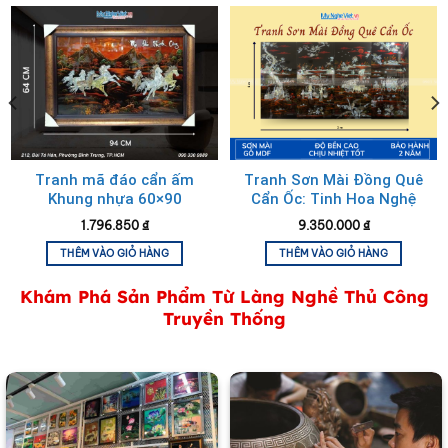
Tranh Sơn Mài Vẽ Chùa Cầu
Tranh mã đáo cẩn ấm
Tranh Sơn Mài Đồng Quê
Khung nhựa 60×90
Cẩn Ốc: Tinh Hoa Nghệ
TSM698-2
Thuật Việt Nam
1.796.850
₫
9.350.000
₫
THÊM VÀO GIỎ HÀNG
THÊM VÀO GIỎ HÀNG
Khám Phá Sản Phẩm Từ Làng Nghề Thủ Công
Truyền Thống