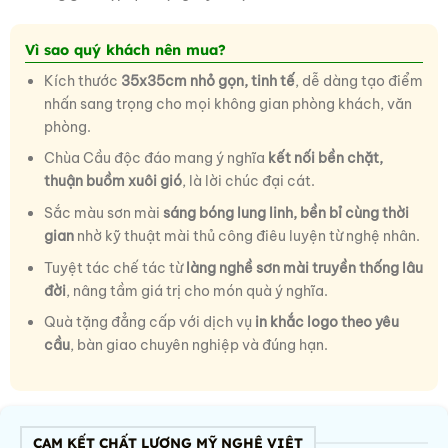
Vì sao quý khách nên mua?
Kích thước
35x35cm nhỏ gọn, tinh tế
, dễ dàng tạo điểm
nhấn sang trọng cho mọi không gian phòng khách, văn
phòng.
Chùa Cầu độc đáo mang ý nghĩa
kết nối bền chặt,
thuận buồm xuôi gió
, là lời chúc đại cát.
Sắc màu sơn mài
sáng bóng lung linh, bền bỉ cùng thời
gian
nhờ kỹ thuật mài thủ công điêu luyện từ nghệ nhân.
Tuyệt tác chế tác từ
làng nghề sơn mài truyền thống lâu
đời
, nâng tầm giá trị cho món quà ý nghĩa.
Quà tặng đẳng cấp với dịch vụ
in khắc logo theo yêu
cầu
, bàn giao chuyên nghiệp và đúng hạn.
CAM KẾT CHẤT LƯỢNG MỸ NGHỆ VIỆT