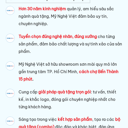
Hơn 30 năm kinh nghiệm
quản lý, am hiểu sâu sắc
ngành quà tặng, Mỹ Nghệ Việt đảm bảo uy tín,
chuyên nghiệp.
Tuyển chọn đúng nghệ nhân, đúng xưởng
cho từng
sản phẩm, đảm bảo chất lượng và sự tinh xảo của sản
phẩm.
Mỹ Nghệ Việt sở hữu s
howroom sơn mài quy mô lớn
gần trung tâm TP. Hồ Chí Minh,
cách chợ Bến Thành
15 phút
.
Cung cấp
giải pháp quà tặng trọn gói
: tư vấn, thiết
kế, in khắc logo, đóng gói chuyên nghiệp nhất cho
từng khách hàng.
Sáng tạo trong việc
kết hợp sản phẩm
, tạo ra các
bộ
quà tặng (combo)
độc đáo và khác biệt, đáp ứng