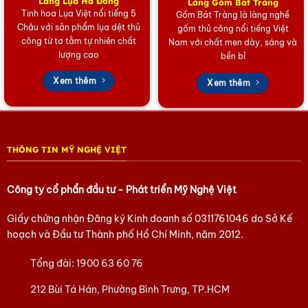
Làng Lụa Hà Đông
Làng Gốm Bát Tràng
Tinh hoa Lụa Việt nổi tiếng 5
Gốm Bát Tràng là làng nghề
Ứng dụng đa dạng: Trang trí và quà tặng đối
Châu với sản phẩm lụa dệt thủ
gốm thủ công nổi tiếng Việt
ngoại
công từ tơ tằm tự nhiên chất
Nam với chất men dày, sáng và
Tác phẩm là điểm nhấn tuyệt vời cho phòng khách
lượng cao
bền bỉ
hiện đại. Nó mang lại sự ấm cúng và đẳng cấp cho
Xem thêm
Xem thêm
không gian sống. Ngoài ra, đây là món quà ý nghĩa
dành tặng người thân. Đặc biệt, du khách quốc tế
luôn săn đón
tranh sơn mài Việt Nam
làm kỷ niệm. Bức
tranh là thông điệp văn hóa gửi gắm đến bạn bè năm
THÔNG TIN MỸ NGHỆ VIỆT
châu.
Tại sao nên sở hữu tranh sơn mài của chúng tôi?
Công ty cổ phẩn đầu tư - Phát triển Mỹ Nghệ Việt
Chúng tôi tự hào cung cấp các sản phẩm
tranh sơn
Giấy chứng nhận Đăng ký Kinh doanh số
0311761046
do Sở Kế
mài
đạt chuẩn chất lượng. Tác phẩm được chế tác bởi
hoạch và Đầu tư Thành phố Hồ Chí Minh, năm 2012.
nghệ nhân tâm huyết từ các làng nghề. Hãy sở hữu
ngay bức
tranh sơn mài vẽ Chùa Cầu
để làm đẹp
Tổng đài:
1900 63 60 76
không gian của bạn.
212 Bùi Tá Hán, Phường Bình Trưng, TP.HCM