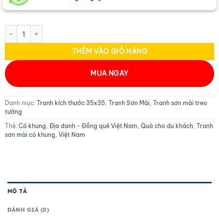
Tranh Sơn Mài Vẽ Chùa Cầu 35x35cm TBL011 số lượng
THÊM VÀO GIỎ HÀNG
MUA NGAY
Danh mục:
Tranh kích thước 35x35
,
Tranh Sơn Mài
,
Tranh sơn mài treo
tường
Thẻ:
Có khung
,
Địa danh - Đồng quê Việt Nam
,
Quà cho du khách
,
Tranh
sơn mài có khung
,
Việt Nam
MÔ TẢ
ĐÁNH GIÁ (0)